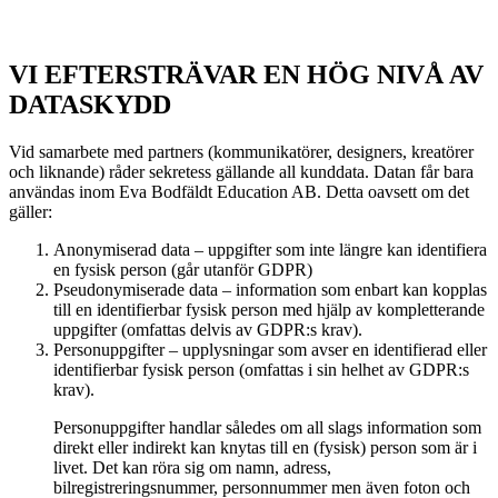
VI EFTERSTRÄVAR EN HÖG NIVÅ AV
DATASKYDD
Vid samarbete med partners (kommunikatörer, designers, kreatörer
och liknande) råder sekretess gällande all kunddata. Datan får bara
användas inom Eva Bodfäldt Education AB. Detta oavsett om det
gäller:
Anonymiserad data – uppgifter som inte längre kan identifiera
en fysisk person (går utanför GDPR)
Pseudonymiserade data – information som enbart kan kopplas
till en identifierbar fysisk person med hjälp av kompletterande
uppgifter (omfattas delvis av GDPR:s krav).
Personuppgifter – upplysningar som avser en identifierad eller
identifierbar fysisk person (omfattas i sin helhet av GDPR:s
krav).
Personuppgifter handlar således om all slags information som
direkt eller indirekt kan knytas till en (fysisk) person som är i
livet. Det kan röra sig om namn, adress,
bilregistreringsnummer, personnummer men även foton och