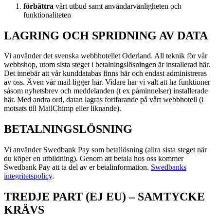
förbättra
vårt utbud samt användarvänligheten och
funktionaliteten
LAGRING OCH SPRIDNING AV DATA
Vi använder det svenska webbhotellet Oderland. All teknik för vår
webbshop, utom sista steget i betalningslösningen är installerad här.
Det innebär att vår kunddatabas finns här och endast administreras
av oss. Även vår mail ligger här. Vidare har vi valt att ha funktioner
såsom nyhetsbrev och meddelanden (t ex påminnelser) installerade
här. Med andra ord, datan lagras fortfarande på vårt webbhotell (i
motsats till MailChimp eller liknande).
BETALNINGSLÖSNING
Vi använder Swedbank Pay som betallösning (allra sista steget när
du köper en utbildning). Genom att betala hos oss kommer
Swedbank Pay att ta del av er betalinformation.
Swedbanks
integritetspolicy
.
TREDJE PART (EJ EU) – SAMTYCKE
KRÄVS