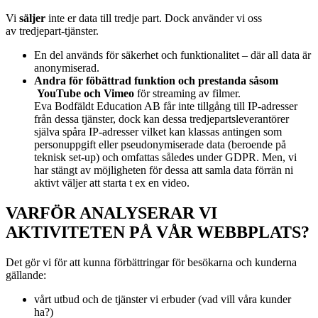
Vi
s
äljer
inte er data till tredje part. Dock använder vi oss
av
tredjepart-tjänster.
En del används för säkerhet och funktionalitet – där all data är
anonymiserad.
Andra för föbättrad funktion och prestanda såsom
YouTube och Vimeo
för streaming av filmer.
Eva Bodfäldt Education AB får inte tillgång till IP-adresser
från dessa tjänster, dock kan dessa tredjepartsleverantörer
själva spåra IP-adresser vilket kan klassas antingen som
personuppgift eller pseudonymiserade data (beroende på
teknisk set-up) och omfattas således under GDPR. Men, vi
har stängt av möjligheten för dessa att samla data förrän ni
aktivt väljer att starta t ex en video.
VARFÖR ANALYSERAR VI
AKTIVITETEN PÅ VÅR WEBBPLATS?
Det gör vi för att kunna förbättringar för besökarna och kunderna
gällande:
vårt utbud och de tjänster vi erbuder (vad vill våra kunder
ha?)