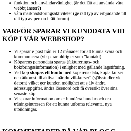
funktion och användarvänlighet (är det lätt att använda våra
webbtjänster?)
våra marknadsföringsaktiviteter (ge rätt typ av erbjudande till
rätt typ av person i rätt forum)
VARFÖR SPARAR VI KUNDDATA VID
KÖP I VÅR WEBBSHOP?
Vi sparar e-post från er 12 månader för att kunna svara och
kommunicera (vi sparar aldrig er som ”kontakt)
Köparens persondata sparas (fakturerings- och
bokföringssinformation) i enlighet med gällande lagstiftning.
Vid köp
skapas ett konto
med köparens data, köpta kurser
och åtkomst till aktiva “när du vill-kurser” (självstudier vid
datorn) vilket ger kunden möjlighet att själv ändra
adressuppgifter, ändra lösenord och få översikt över sina
senaste köp.
Vi sparar information om er hund/era hundar och era
träningsintressen för att kunna utforma relevanta, nya
utbildningar.