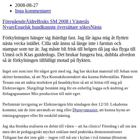
2008-08-27
Inga kommentarer
Föregående
Äldre
Bruks SM 2008 i Västerås
Nyare
Engelsk hundkunnig översättare sökes
Nästa
Förkylningen hänger sig ihärdigt fast. Jag får ägna mig åt flytten
nästa vecka istället. Cilla står ännu så länge inte i farstun och
stampar som tur är. Jag måste bli frisk till helgen då jag ska flyga till
Umeå och Kias guidedogs. Det brukar fungera bra, dubbla alvedon
så är förkylningen tillfälligt motad på flykten.
Inget ont som inte för något gott med sig. Jag har skickat material till Johan som
sköter hemsidan, så att Nya Kontaktkontraktet ska kunna förbeställas. Påmint
Tessan om att måtta storleken på fasadskylten så att ni hittar till mig på
Elektravägen. Slutgiltigt bestämt mig för en enhetlig logga och ändring av
förlagsgsnamnet Mio production till mitt eget.
Preliminär invigning av Elektravägen blir söndagen den 12/10. Lokalerna
kommer, när de inte används av mig eller
Djurgymnasiet
, att kunna hyras av
träningsgrupper eller för enskild träning.
Jag ska försöka realisera en dröm till våren – att ha clinics! Föredrag i all sin ära
men det är pedagogiskt mycket enklare med praktiska demonstrationer.
Tidigare har det inte gått – ingen vill stå ute i kylan i två timmar (förutom