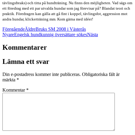
tävlingsfreaks) och titta på hundträning. Nu finns den möjligheten. Vad sägs om
ett föredrag med ett par utvalda hundar som jag förevisar på? Blandat teori och
praktik. Föredragen kan gälla att gå fint i koppel, tävlingsfot, aggression mot
andra hundar, klickerträning mm. Kom gärna med idéer!
Föregående
Äldre
Bruks SM 2008 i Västerås
Nyare
Engelsk hundkunnig översättare sökes
Nästa
Kommentarer
Lämna ett svar
Din e-postadress kommer inte publiceras.
Obligatoriska fält är
märkta
*
Kommentar
*