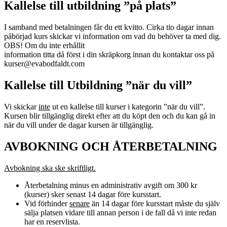
Kallelse till utbildning ”på plats”
I samband med betalningen får du ett kvitto. Cirka tio dagar innan
påbörjad kurs skickar vi information om vad du behöver ta med dig.
OBS! Om du inte erhållit
information titta då först i din skräpkorg innan du kontaktar oss på
kurser@evabodfaldt.com
Kallelse till Utbildning ”när du vill”
Vi skickar
inte
ut en kallelse till kurser i kategorin ”när du vill”.
Kursen blir tillgänglig direkt efter att du köpt den och du kan gå in
när du vill under de dagar kursen är tillgänglig.
AVBOKNING OCH ÅTERBETALNING
Avbokning ska ske skriftligt.
Återbetalning minus en administrativ avgift om 300 kr
(kurser) sker senast 14 dagar före kursstart.
Vid förhinder
senare
än 14 dagar före kursstart måste du själv
sälja platsen vidare till annan person i de fall då vi inte redan
har en reservlista.