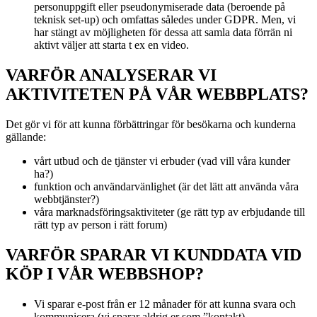
personuppgift eller pseudonymiserade data (beroende på
teknisk set-up) och omfattas således under GDPR. Men, vi
har stängt av möjligheten för dessa att samla data förrän ni
aktivt väljer att starta t ex en video.
VARFÖR ANALYSERAR VI
AKTIVITETEN PÅ VÅR WEBBPLATS?
Det gör vi för att kunna förbättringar för besökarna och kunderna
gällande:
vårt utbud och de tjänster vi erbuder (vad vill våra kunder
ha?)
funktion och användarvänlighet (är det lätt att använda våra
webbtjänster?)
våra marknadsföringsaktiviteter (ge rätt typ av erbjudande till
rätt typ av person i rätt forum)
VARFÖR SPARAR VI KUNDDATA VID
KÖP I VÅR WEBBSHOP?
Vi sparar e-post från er 12 månader för att kunna svara och
kommunicera (vi sparar aldrig er som ”kontakt)