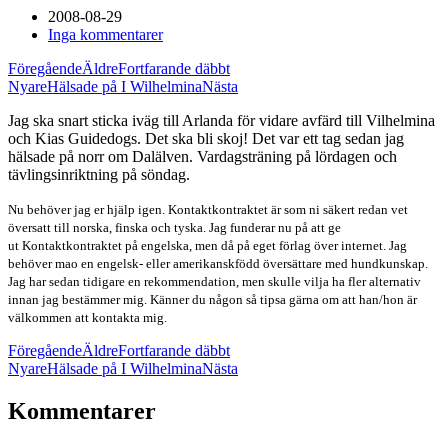
2008-08-29
Inga kommentarer
Föregående
Äldre
Fortfarande däbbt
Nyare
Hälsade på I Wilhelmina
Nästa
Jag ska snart sticka iväg till Arlanda för vidare avfärd till Vilhelmina
och Kias Guidedogs. Det ska bli skoj! Det var ett tag sedan jag
hälsade på norr om Dalälven. Vardagsträning på lördagen och
tävlingsinriktning på söndag.
Nu behöver jag er hjälp igen. Kontaktkontraktet är som ni säkert redan vet
översatt till norska, finska och tyska. Jag funderar nu på att ge
ut Kontaktkontraktet på engelska, men då på eget förlag över internet. Jag
behöver mao en engelsk- eller amerikanskfödd översättare med hundkunskap.
Jag har sedan tidigare en rekommendation, men skulle vilja ha fler alternativ
innan jag bestämmer mig. Känner du någon så tipsa gärna om att han/hon är
välkommen att kontakta mig.
Föregående
Äldre
Fortfarande däbbt
Nyare
Hälsade på I Wilhelmina
Nästa
Kommentarer