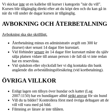
Vi skickar
inte
ut en kallelse till kurser i kategorin ”när du vill”.
Kursen blir tillgänglig direkt efter att du köpt den och du kan gå in
när du vill under de dagar kursen är tillgänglig.
AVBOKNING OCH ÅTERBETALNING
Avbokning ska ske skriftligt.
Återbetalning minus en administrativ avgift om 300 kr
(kurser) sker senast 14 dagar före kursstart.
Vid förhinder
senare
än 14 dagar före kursstart måste du själv
sälja platsen vidare till annan person i de fall då vi inte redan
har en reservlista.
Vid sjukdom eller olycksfall ber vi dig kontakta din bank
angående din avbeställningsförsäkring (vid kortbetalning).
ÖVRIGA VILLKOR
Enligt lagen om tillsyn över hundar och katter (Lag
2007:1150) har en hundägare alltid
strikt ansvar
för sin hund
Vill du ta bilder? Kontrollera först med övriga deltagare att de
vill vill vara med på bild.
Filmning av lärare är inte tillåten.