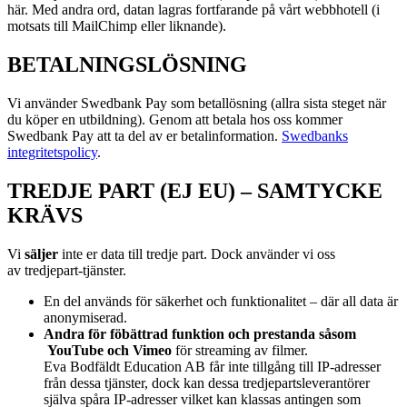
här. Med andra ord, datan lagras fortfarande på vårt webbhotell (i
motsats till MailChimp eller liknande).
BETALNINGSLÖSNING
Vi använder Swedbank Pay som betallösning (allra sista steget när
du köper en utbildning). Genom att betala hos oss kommer
Swedbank Pay att ta del av er betalinformation.
Swedbanks
integritetspolicy
.
TREDJE PART (EJ EU) – SAMTYCKE
KRÄVS
Vi
s
äljer
inte er data till tredje part. Dock använder vi oss
av
tredjepart-tjänster.
En del används för säkerhet och funktionalitet – där all data är
anonymiserad.
Andra för föbättrad funktion och prestanda såsom
YouTube och Vimeo
för streaming av filmer.
Eva Bodfäldt Education AB får inte tillgång till IP-adresser
från dessa tjänster, dock kan dessa tredjepartsleverantörer
själva spåra IP-adresser vilket kan klassas antingen som