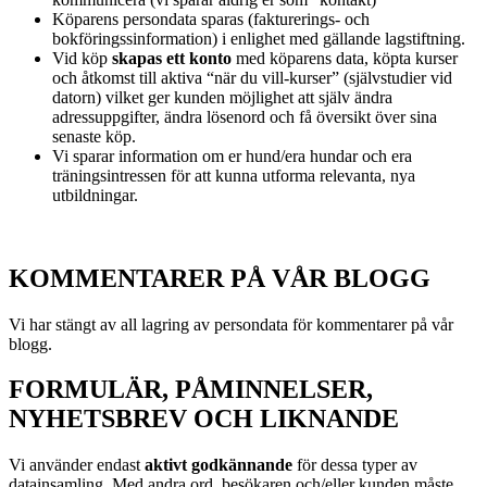
Köparens persondata sparas (fakturerings- och
bokföringssinformation) i enlighet med gällande lagstiftning.
Vid köp
skapas ett konto
med köparens data, köpta kurser
och åtkomst till aktiva “när du vill-kurser” (självstudier vid
datorn) vilket ger kunden möjlighet att själv ändra
adressuppgifter, ändra lösenord och få översikt över sina
senaste köp.
Vi sparar information om er hund/era hundar och era
träningsintressen för att kunna utforma relevanta, nya
utbildningar.
KOMMENTARER PÅ VÅR BLOGG
Vi har stängt av all lagring av persondata för kommentarer på vår
blogg.
FORMULÄR, PÅMINNELSER,
NYHETSBREV OCH LIKNANDE
Vi använder endast
aktivt godkännande
för dessa typer av
datainsamling. Med andra ord, besökaren och/eller kunden måste