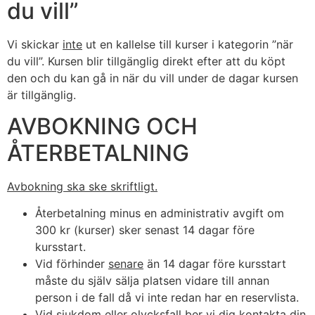
du vill”
Vi skickar
inte
ut en kallelse till kurser i kategorin ”när
du vill”. Kursen blir tillgänglig direkt efter att du köpt
den och du kan gå in när du vill under de dagar kursen
är tillgänglig.
AVBOKNING OCH
ÅTERBETALNING
Avbokning ska ske skriftligt.
Återbetalning minus en administrativ avgift om
300 kr (kurser) sker senast 14 dagar före
kursstart.
Vid förhinder
senare
än 14 dagar före kursstart
måste du själv sälja platsen vidare till annan
person i de fall då vi inte redan har en reservlista.
Vid sjukdom eller olycksfall ber vi dig kontakta din