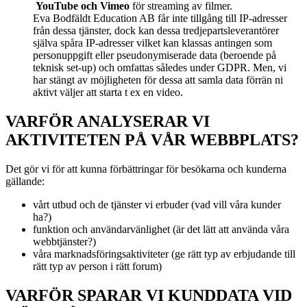
YouTube och Vimeo
för streaming av filmer.
Eva Bodfäldt Education AB får inte tillgång till IP-adresser
från dessa tjänster, dock kan dessa tredjepartsleverantörer
själva spåra IP-adresser vilket kan klassas antingen som
personuppgift eller pseudonymiserade data (beroende på
teknisk set-up) och omfattas således under GDPR. Men, vi
har stängt av möjligheten för dessa att samla data förrän ni
aktivt väljer att starta t ex en video.
VARFÖR ANALYSERAR VI
AKTIVITETEN PÅ VÅR WEBBPLATS?
Det gör vi för att kunna förbättringar för besökarna och kunderna
gällande:
vårt utbud och de tjänster vi erbuder (vad vill våra kunder
ha?)
funktion och användarvänlighet (är det lätt att använda våra
webbtjänster?)
våra marknadsföringsaktiviteter (ge rätt typ av erbjudande till
rätt typ av person i rätt forum)
VARFÖR SPARAR VI KUNDDATA VID