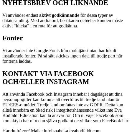
NYHETSBREV OCH LIKNANDE
Vi använder endast
aktivt godkännande
för dessa typer av
datainsamling. Med andra ord, besökaren och/eller kunden måste
aktivt “klicka” i en ruta för att godkänna.
Fonter
Vi använder inte Google Fonts från molntjänst utan har lokalt
installerade fonter. På så sätt skickas ingen data till tredje part när
fonterna laddas.
KONTAKT VIA FACEBOOK
OCH/ELLER INSTAGRAM
Att använda Facebook och Instagram innebär i dagsläget att dina
personuppgifter kan komma att överföras till tredje land utanför
EU/EES-området. Tredje land omfattas inte av GDPR. Detta kan
alltså innebära en ökad risk i integritetshänseende vilket inte Eva
Bodfäldt Education kan ta ansvar för. Om ni väjer Facebook som
kontaktyta har ni redan själva godkänt de villkor som FaceBook har.
Har du frågor? Maila: info[snabel-a]evabodfaldt.com