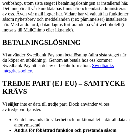
webbshop, utom sista steget i betalningslösningen är installerad här.
Det innebär att vår kunddatabas finns här och endast administreras
av oss. Även vår mail ligger här. Vidare har vi valt att ha funktioner
såsom nyhetsbrev och meddelanden (t ex påminnelser) installerade
här. Med andra ord, datan lagras fortfarande på vårt webbhotell (i
motsats till MailChimp eller liknande).
BETALNINGSLÖSNING
Vi använder Swedbank Pay som betallösning (allra sista steget när
du köper en utbildning). Genom att betala hos oss kommer
Swedbank Pay att ta del av er betalinformation.
Swedbanks
integritetspolicy
.
TREDJE PART (EJ EU) – SAMTYCKE
KRÄVS
Vi
s
äljer
inte er data till tredje part. Dock använder vi oss
av
tredjepart-tjänster.
En del används för säkerhet och funktionalitet – där all data är
anonymiserad.
Andra för föbättrad funktion och prestanda såsom