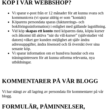
KÖP I VÅR WEBBSHOP?
Vi sparar e-post från er 12 månader för att kunna svara och
kommunicera (vi sparar aldrig er som ”kontakt)
Köparens persondata sparas (fakturerings- och
bokföringssinformation) i enlighet med gällande lagstiftning.
Vid köp
skapas ett konto
med köparens data, köpta kurser
och åtkomst till aktiva “när du vill-kurser” (självstudier vid
datorn) vilket ger kunden möjlighet att själv ändra
adressuppgifter, ändra lösenord och få översikt över sina
senaste köp.
Vi sparar information om er hund/era hundar och era
träningsintressen för att kunna utforma relevanta, nya
utbildningar.
KOMMENTARER PÅ VÅR BLOGG
Vi har stängt av all lagring av persondata för kommentarer på vår
blogg.
FORMULÄR, PÅMINNELSER,