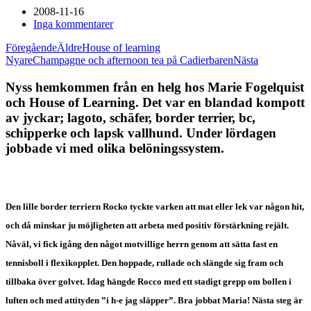
2008-11-16
Inga kommentarer
Föregående
Äldre
House of learning
Nyare
Champagne och afternoon tea på Cadierbaren
Nästa
Nyss hemkommen från en helg hos Marie Fogelquist
och House of Learning. Det var en blandad kompott
av jyckar; lagoto, schäfer, border terrier, bc,
schipperke och lapsk vallhund. Under lördagen
jobbade vi med olika belöningssystem.
Den lille border terriern Rocko tyckte varken att mat eller lek var någon hit,
och då minskar ju möjligheten att arbeta med positiv förstärkning rejält.
Nåväl, vi fick igång den något motvillige herrn genom att sätta fast en
tennisboll i flexikopplet. Den hoppade, rullade och slängde sig fram och
tillbaka över golvet. Idag hängde Rocco med ett stadigt grepp om bollen i
luften och med attityden ”i h-e jag släpper”. Bra jobbat Maria! Nästa steg är