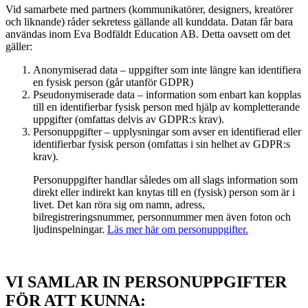
Vid samarbete med partners (kommunikatörer, designers, kreatörer
och liknande) råder sekretess gällande all kunddata. Datan får bara
användas inom Eva Bodfäldt Education AB. Detta oavsett om det
gäller:
Anonymiserad data – uppgifter som inte längre kan identifiera
en fysisk person (går utanför GDPR)
Pseudonymiserade data – information som enbart kan kopplas
till en identifierbar fysisk person med hjälp av kompletterande
uppgifter (omfattas delvis av GDPR:s krav).
Personuppgifter – upplysningar som avser en identifierad eller
identifierbar fysisk person (omfattas i sin helhet av GDPR:s
krav).
Personuppgifter handlar således om all slags information som
direkt eller indirekt kan knytas till en (fysisk) person som är i
livet. Det kan röra sig om namn, adress,
bilregistreringsnummer, personnummer men även foton och
ljudinspelningar.
Läs mer här om personuppgifter.
VI SAMLAR IN PERSONUPPGIFTER
FÖR ATT KUNNA: