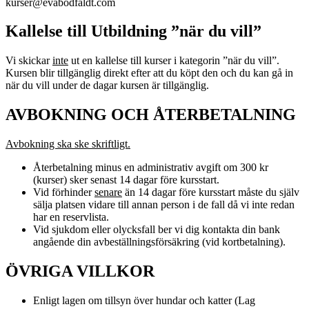
kurser@evabodfaldt.com
Kallelse till Utbildning ”när du vill”
Vi skickar
inte
ut en kallelse till kurser i kategorin ”när du vill”.
Kursen blir tillgänglig direkt efter att du köpt den och du kan gå in
när du vill under de dagar kursen är tillgänglig.
AVBOKNING OCH ÅTERBETALNING
Avbokning ska ske skriftligt.
Återbetalning minus en administrativ avgift om 300 kr
(kurser) sker senast 14 dagar före kursstart.
Vid förhinder
senare
än 14 dagar före kursstart måste du själv
sälja platsen vidare till annan person i de fall då vi inte redan
har en reservlista.
Vid sjukdom eller olycksfall ber vi dig kontakta din bank
angående din avbeställningsförsäkring (vid kortbetalning).
ÖVRIGA VILLKOR
Enligt lagen om tillsyn över hundar och katter (Lag