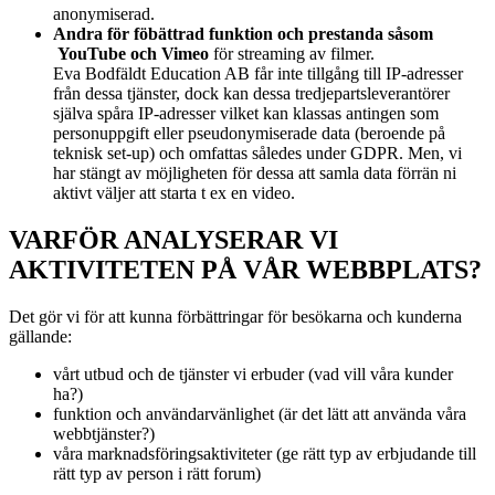
anonymiserad.
Andra för föbättrad funktion och prestanda såsom
YouTube och Vimeo
för streaming av filmer.
Eva Bodfäldt Education AB får inte tillgång till IP-adresser
från dessa tjänster, dock kan dessa tredjepartsleverantörer
själva spåra IP-adresser vilket kan klassas antingen som
personuppgift eller pseudonymiserade data (beroende på
teknisk set-up) och omfattas således under GDPR. Men, vi
har stängt av möjligheten för dessa att samla data förrän ni
aktivt väljer att starta t ex en video.
VARFÖR ANALYSERAR VI
AKTIVITETEN PÅ VÅR WEBBPLATS?
Det gör vi för att kunna förbättringar för besökarna och kunderna
gällande:
vårt utbud och de tjänster vi erbuder (vad vill våra kunder
ha?)
funktion och användarvänlighet (är det lätt att använda våra
webbtjänster?)
våra marknadsföringsaktiviteter (ge rätt typ av erbjudande till
rätt typ av person i rätt forum)