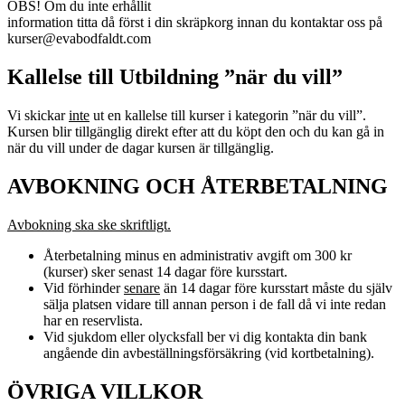
OBS! Om du inte erhållit
information titta då först i din skräpkorg innan du kontaktar oss på
kurser@evabodfaldt.com
Kallelse till Utbildning ”när du vill”
Vi skickar
inte
ut en kallelse till kurser i kategorin ”när du vill”.
Kursen blir tillgänglig direkt efter att du köpt den och du kan gå in
när du vill under de dagar kursen är tillgänglig.
AVBOKNING OCH ÅTERBETALNING
Avbokning ska ske skriftligt.
Återbetalning minus en administrativ avgift om 300 kr
(kurser) sker senast 14 dagar före kursstart.
Vid förhinder
senare
än 14 dagar före kursstart måste du själv
sälja platsen vidare till annan person i de fall då vi inte redan
har en reservlista.
Vid sjukdom eller olycksfall ber vi dig kontakta din bank
angående din avbeställningsförsäkring (vid kortbetalning).
ÖVRIGA VILLKOR