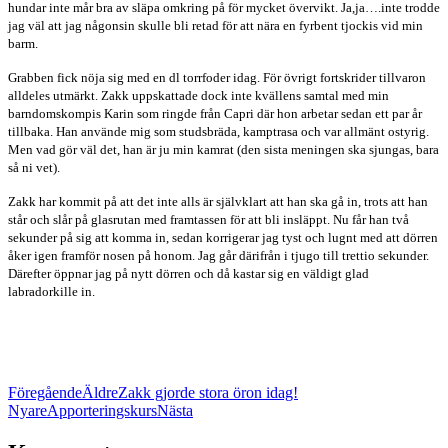
hundar inte mår bra av släpa omkring på för mycket övervikt. Ja,ja….
inte trodde
jag väl att jag någonsin skulle bli retad för att nära en fyrbent tjockis vid min
barm.
Grabben fick nöja sig med en dl torrfoder idag. För övrigt fortskrider tillvaron
alldeles utmärkt. Zakk uppskattade dock inte kvällens samtal med min
barndomskompis Karin som ringde från Capri där hon arbetar sedan ett par år
tillbaka. Han använde mig som studsbräda, kamptrasa och var allmänt ostyrig.
Men vad gör väl det, han är ju min kamrat
(den sista meningen ska sjungas, bara
så ni vet).
Zakk har kommit på att det inte alls är självklart att han ska gå in, trots att han
står och slår på glasrutan med framtassen för att bli insläppt. Nu får han två
sekunder på sig att komma in, sedan korrigerar jag tyst och lugnt med att dörren
åker igen framför nosen på honom. Jag går därifrån i tjugo till trettio sekunder.
Därefter öppnar jag på nytt dörren och då kastar sig en väldigt glad
labradorkille in.
Föregående
Äldre
Zakk gjorde stora öron idag!
Nyare
Apporteringskurs
Nästa