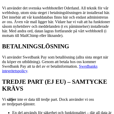
Vi använder det svenska webbhotellet Oderland. All teknik för vår
webbshop, utom sista steget i betalningslösningen är installerad här.
Det innebär att vår kunddatabas finns här och endast administreras
av oss. Även vår mail ligger här. Vidare har vi valt att ha funktioner
såsom nyhetsbrev och meddelanden (t ex påminnelser) installerade
här. Med andra ord, datan lagras fortfarande på vårt webbhotell (i
motsats till MailChimp eller liknande).
BETALNINGSLÖSNING
Vi använder Swedbank Pay som betallösning (allra sista steget när
du köper en utbildning). Genom att betala hos oss kommer
Swedbank Pay att ta del av er betalinformation.
Swedbanks
integritetspolicy
.
TREDJE PART (EJ EU) – SAMTYCKE
KRÄVS
Vi
s
äljer
inte er data till tredje part. Dock använder vi oss
av
tredjepart-tjänster.
En del används för säkerhet och funktionalitet – där all data är