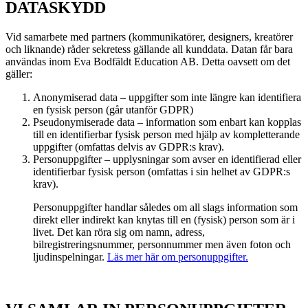
DATASKYDD
Vid samarbete med partners (kommunikatörer, designers, kreatörer
och liknande) råder sekretess gällande all kunddata. Datan får bara
användas inom Eva Bodfäldt Education AB. Detta oavsett om det
gäller:
Anonymiserad data – uppgifter som inte längre kan identifiera
en fysisk person (går utanför GDPR)
Pseudonymiserade data – information som enbart kan kopplas
till en identifierbar fysisk person med hjälp av kompletterande
uppgifter (omfattas delvis av GDPR:s krav).
Personuppgifter – upplysningar som avser en identifierad eller
identifierbar fysisk person (omfattas i sin helhet av GDPR:s
krav).
Personuppgifter handlar således om all slags information som
direkt eller indirekt kan knytas till en (fysisk) person som är i
livet. Det kan röra sig om namn, adress,
bilregistreringsnummer, personnummer men även foton och
ljudinspelningar.
Läs mer här om personuppgifter.