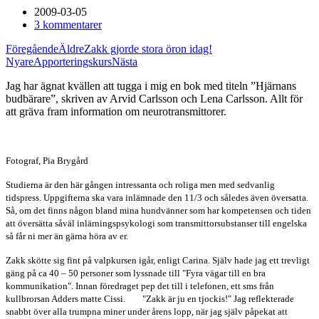
2009-03-05
3 kommentarer
Föregående
Äldre
Zakk gjorde stora öron idag!
Nyare
Apporteringskurs
Nästa
Jag har ägnat kvällen att tugga i mig en bok med titeln ”Hjärnans
budbärare”, skriven av Arvid Carlsson och Lena Carlsson. Allt för
att gräva fram information om neurotransmittorer.
Fotograf, Pia Brygård
Studierna är den här gången intressanta och roliga men med sedvanlig
tidspress. Uppgifterna ska vara inlämnade den 11/3 och således även översatta.
Så, om det finns någon bland mina hundvänner som har kompetensen och tiden
att översätta såväl inlärningspsykologi som transmittorsubstanser till engelska
så får ni mer än gärna höra av er.
Zakk skötte sig fint på valpkursen igår, enligt Carina. Själv hade jag ett trevligt
gäng på ca 40 – 50 personer som lyssnade till "Fyra vägar till en bra
kommunikation". Innan föredraget pep det till i telefonen, ett sms från
kullbrorsan Adders matte Cissi. "Zakk är ju en tjockis!" Jag reflekterade
snabbt över alla trumpna miner under årens lopp, när jag själv påpekat att