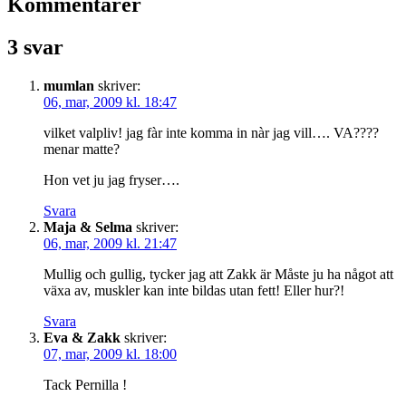
Kommentarer
3 svar
mumlan
skriver:
06, mar, 2009 kl. 18:47
vilket valpliv! jag fàr inte komma in nàr jag vill…. VA????
menar matte?
Hon vet ju jag fryser….
Svara
Maja & Selma
skriver:
06, mar, 2009 kl. 21:47
Mullig och gullig, tycker jag att Zakk är Måste ju ha något att
växa av, muskler kan inte bildas utan fett! Eller hur?!
Svara
Eva & Zakk
skriver:
07, mar, 2009 kl. 18:00
Tack Pernilla !