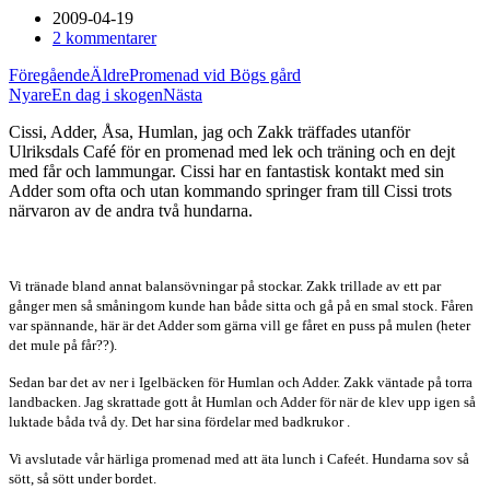
2009-04-19
2 kommentarer
Föregående
Äldre
Promenad vid Bögs gård
Nyare
En dag i skogen
Nästa
Cissi, Adder, Åsa, Humlan, jag och Zakk träffades utanför
Ulriksdals Café för en promenad med lek och träning och en dejt
med får och lammungar. Cissi har en fantastisk kontakt med sin
Adder som ofta och utan kommando springer fram till Cissi trots
närvaron av de andra två hundarna.
Vi tränade bland annat balansövningar på stockar. Zakk trillade av ett par
gånger men så småningom kunde han både sitta och gå på en smal stock. Fåren
var spännande, här är det Adder som gärna vill ge fåret en puss på mulen (heter
det mule på får??).
Sedan bar det av ner i Igelbäcken för Humlan och Adder. Zakk väntade på torra
landbacken. Jag skrattade gott åt Humlan och Adder för när de klev upp igen så
luktade båda två dy. Det har sina fördelar med badkrukor
.
Vi avslutade vår härliga promenad med att äta lunch i Cafeét. Hundarna sov så
sött, så sött under bordet.