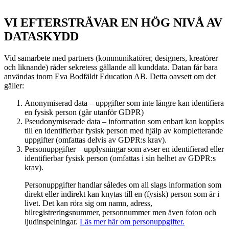
VI EFTERSTRÄVAR EN HÖG NIVÅ AV
DATASKYDD
Vid samarbete med partners (kommunikatörer, designers, kreatörer
och liknande) råder sekretess gällande all kunddata. Datan får bara
användas inom Eva Bodfäldt Education AB. Detta oavsett om det
gäller:
Anonymiserad data – uppgifter som inte längre kan identifiera
en fysisk person (går utanför GDPR)
Pseudonymiserade data – information som enbart kan kopplas
till en identifierbar fysisk person med hjälp av kompletterande
uppgifter (omfattas delvis av GDPR:s krav).
Personuppgifter – upplysningar som avser en identifierad eller
identifierbar fysisk person (omfattas i sin helhet av GDPR:s
krav).
Personuppgifter handlar således om all slags information som
direkt eller indirekt kan knytas till en (fysisk) person som är i
livet. Det kan röra sig om namn, adress,
bilregistreringsnummer, personnummer men även foton och
ljudinspelningar.
Läs mer här om personuppgifter.