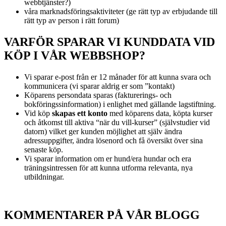
webbtjänster?)
våra marknadsföringsaktiviteter (ge rätt typ av erbjudande till
rätt typ av person i rätt forum)
VARFÖR SPARAR VI KUNDDATA VID
KÖP I VÅR WEBBSHOP?
Vi sparar e-post från er 12 månader för att kunna svara och
kommunicera (vi sparar aldrig er som ”kontakt)
Köparens persondata sparas (fakturerings- och
bokföringssinformation) i enlighet med gällande lagstiftning.
Vid köp
skapas ett konto
med köparens data, köpta kurser
och åtkomst till aktiva “när du vill-kurser” (självstudier vid
datorn) vilket ger kunden möjlighet att själv ändra
adressuppgifter, ändra lösenord och få översikt över sina
senaste köp.
Vi sparar information om er hund/era hundar och era
träningsintressen för att kunna utforma relevanta, nya
utbildningar.
KOMMENTARER PÅ VÅR BLOGG