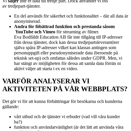
Vi
s
äljer
inte er data till tredje part. Dock använder vi oss
av
tredjepart-tjänster.
En del används för säkerhet och funktionalitet – där all data är
anonymiserad.
Andra för föbättrad funktion och prestanda såsom
YouTube och Vimeo
för streaming av filmer.
Eva Bodfäldt Education AB får inte tillgång till IP-adresser
från dessa tjänster, dock kan dessa tredjepartsleverantörer
själva spåra IP-adresser vilket kan klassas antingen som
personuppgift eller pseudonymiserade data (beroende på
teknisk set-up) och omfattas således under GDPR. Men, vi
har stängt av möjligheten för dessa att samla data förrän ni
aktivt väljer att starta t ex en video.
VARFÖR ANALYSERAR VI
AKTIVITETEN PÅ VÅR WEBBPLATS?
Det gör vi för att kunna förbättringar för besökarna och kunderna
gällande:
vårt utbud och de tjänster vi erbuder (vad vill våra kunder
ha?)
funktion och användarvänlighet (är det lätt att använda våra