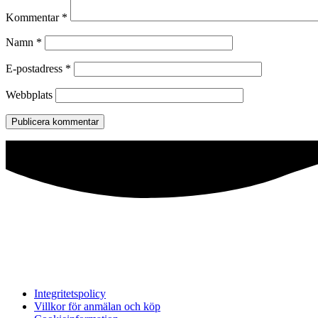
Kommentar
*
Namn
*
E-postadress
*
Webbplats
Integritetspolicy
Villkor för anmälan och köp