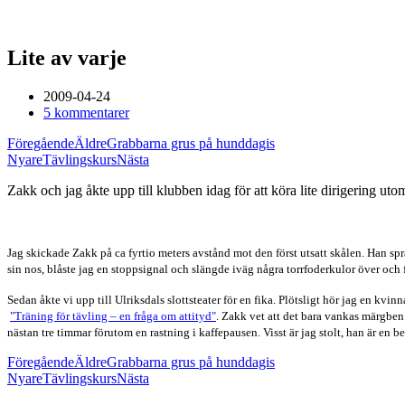
Lite av varje
2009-04-24
5 kommentarer
Föregående
Äldre
Grabbarna grus på hunddagis
Nyare
Tävlingskurs
Nästa
Zakk och jag åkte upp till klubben idag för att köra lite dirigering ut
Jag skickade Zakk på ca fyrtio meters avstånd mot den först utsatt skålen. Han spra
sin nos, blåste jag en stoppsignal och slängde iväg några torrfoderkulor över och
Sedan åkte vi upp till Ulriksdals slottsteater för en fika. Plötsligt hör jag en kvi
"Träning för tävling – en fråga om attityd"
. Zakk vet att det bara vankas märgben 
nästan tre timmar förutom en rastning i kaffepausen. Visst är jag stolt, han är en be
Föregående
Äldre
Grabbarna grus på hunddagis
Nyare
Tävlingskurs
Nästa