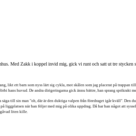
omhus. Med Zakk i koppel invid mig, gick vi runt och satt ut tre stycken s
ng, likt ett barn som nyss lärt sig cykla, mot skålen som jag placerat på trappan till
 förbi hans huvud.
De andra dirigeringarna gick ännu bättre, han sprang sprikrakt me
nna säga till sin man "oh, där är den duktiga valpen från föredraget igår kväll". Den d
på liggplatsen när han följer med mig på olika uppdrag. Då har han något att syssels
gåvad liten kille.