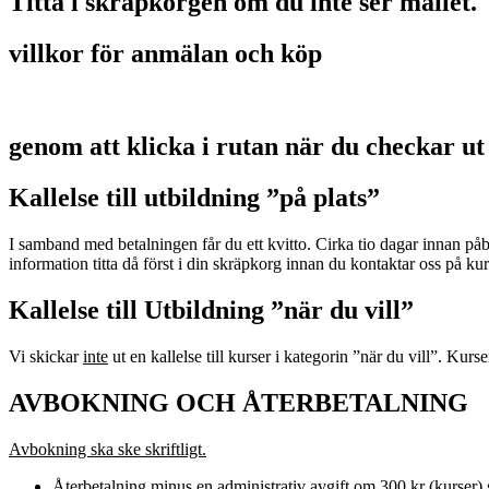
Titta i skräpkorgen om du inte ser mailet.
villkor för anmälan och köp
genom att klicka i rutan när du checkar ut
Kallelse till utbildning ”på plats”
I samband med betalningen får du ett kvitto. Cirka tio dagar innan p
information titta då först i din skräpkorg innan du kontaktar oss på 
Kallelse till Utbildning ”när du vill”
Vi skickar
inte
ut en kallelse till kurser i kategorin ”när du vill”. Kurs
AVBOKNING OCH ÅTERBETALNING
Avbokning ska ske skriftligt.
Återbetalning minus en administrativ avgift om 300 kr (kurser) s