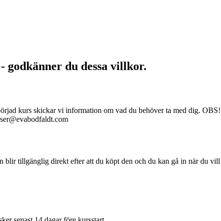
 - godkänner du dessa villkor.
åbörjad kurs skickar vi information om vad du behöver ta med dig. OBS! 
kurser@evabodfaldt.com
en blir tillgänglig direkt efter att du köpt den och du kan gå in när du vil
ker senast 14 dagar före kursstart.