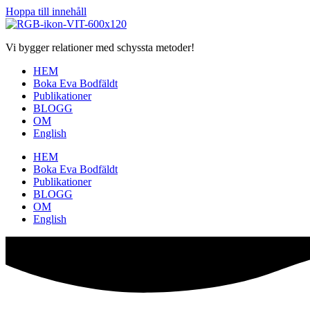
Hoppa till innehåll
Vi bygger relationer med schyssta metoder!
HEM
Boka Eva Bodfäldt
Publikationer
BLOGG
OM
English
HEM
Boka Eva Bodfäldt
Publikationer
BLOGG
OM
English