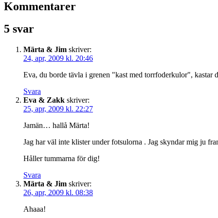
Kommentarer
5 svar
Märta & Jim
skriver:
24, apr, 2009 kl. 20:46
Eva, du borde tävla i grenen "kast med torrfoderkulor", kasta
Svara
Eva & Zakk
skriver:
25, apr, 2009 kl. 22:27
Jamän… hallå Märta!
Jag har väl inte klister under fotsulorna . Jag skyndar mig ju fr
Håller tummarna för dig!
Svara
Märta & Jim
skriver:
26, apr, 2009 kl. 08:38
Ahaaa!