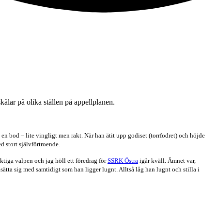
kålar på olika ställen på appellplanen.
 en bod – lite vingligt men rakt. När han ätit upp godiset (torrfodret) och höjde
d stort självförtroende.
uktiga valpen och jag höll ett föredrag för
SSRK Östra
igår kväll. Ämnet var,
ätta sig med samtidigt som han ligger lugnt. Alltså låg han lugnt och stilla i