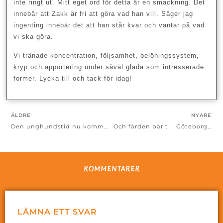
inte ringt ut. Mitt eget ord för detta är en smackning. Det
innebär att Zakk är fri att göra vad han vill. Säger jag
ingenting innebär det att han står kvar och väntar på vad
vi ska göra.
Vi tränade koncentration, följsamhet, belöningssystem,
kryp och apportering under såväl glada som intresserade
former. Lycka till och tack för idag!
ÄLDRE
NYARE
Den unghundstid nu kommer, där lust och…..
Och färden bär till Göteborg…
KOMMENTARER
LÄMNA ETT SVAR