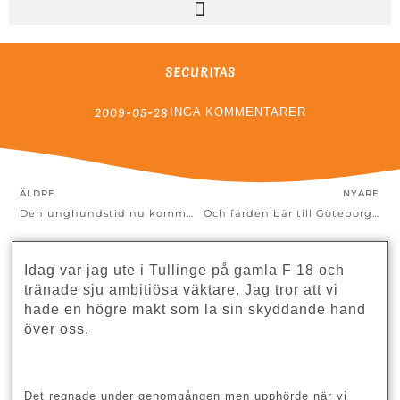
SECURITAS
2009-05-28
INGA KOMMENTARER
ÄLDRE
NYARE
Den unghundstid nu kommer, där lust och…..
Och färden bär till Göteborg…
Idag var jag ute i Tullinge på gamla F 18 och
tränade sju ambitiösa väktare. Jag tror att vi
hade en högre makt som la sin skyddande hand
över oss.
Det regnade under genomgången men upphörde när vi