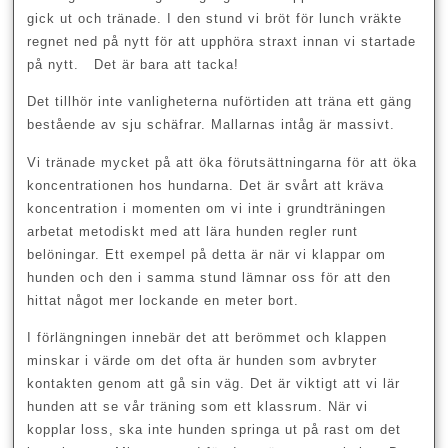
gick ut och tränade. I den stund vi bröt för lunch vräkte
regnet ned på nytt för att upphöra straxt innan vi startade
på nytt.
Det är bara att tacka!
Det tillhör inte vanligheterna nuförtiden att träna ett gäng
bestående av sju schäfrar. Mallarnas intåg är massivt.
Vi tränade mycket på att öka förutsättningarna för att öka
koncentrationen hos hundarna. Det är svårt att kräva
koncentration i momenten om vi inte i grundträningen
arbetat metodiskt med att lära hunden regler runt
belöningar. Ett exempel på detta är när vi klappar om
hunden och den i samma stund lämnar oss för att den
hittat något mer lockande en meter bort.
I förlängningen innebär det att berömmet och klappen
minskar i värde om det ofta är hunden som avbryter
kontakten genom att gå sin väg. Det är viktigt att vi lär
hunden att se vår träning som ett klassrum. När vi
kopplar loss, ska inte hunden springa ut på rast om det