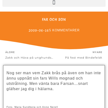
FAR OCH SON
2009-06-16
5 KOMMENTARER
ÄLDRE
NYARE
Zakk och Häxa på unghundsderby i Västerås
På fest med Bindefeldt
Nog ser man vem Zakk brås på även om han inte
ännu uppnått sin fars Wills mognad och
utstrålning. Men vänta bara Farsan…snart
gläfser jag dig i hälarna.
Foto, Maria Sundberg och Anne Nerell