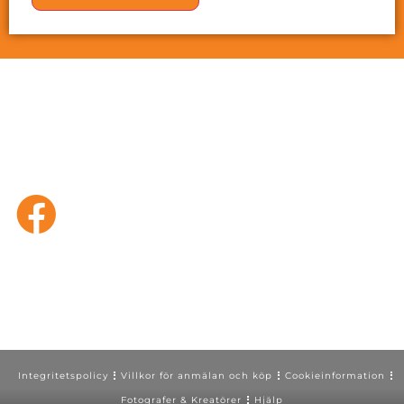
Integritetspolicy
Villkor för anmälan och köp
Cookieinformation
Fotografer & Kreatörer
Hjälp