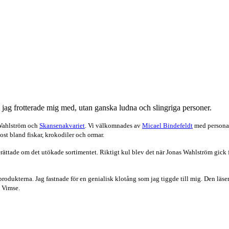
 jag frotterade mig med, utan ganska ludna och slingriga personer.
 Wahlström och
Skansenakvariet
. Vi välkomnades av
Micael Bindefeldt
med personal
ost bland fiskar, krokodiler och ormar.
erättade om det utökade sortimentet. Riktigt kul blev det när Jonas Wahlström gick 
produkterna. Jag fastnade för en genialisk klotång som jag tiggde till mig. Den läs
h Vimse.