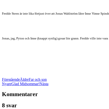
Fredde Steen är inte lika förtjust över att Jonas Wahlström låter Imse Vimse Spinde
Jonas, jag, Pyton och Imse (knappt synlig) gosar lite grann. Fredde ville inte var
Föregående
Äldre
Far och son
Nyare
Glad Midsommar!
Nästa
Kommentarer
8 svar