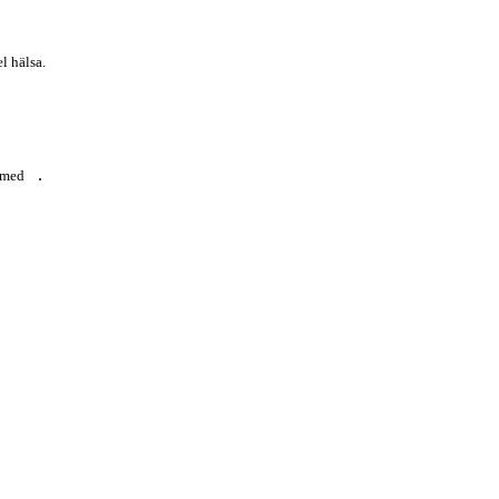
l hälsa.
.
a med