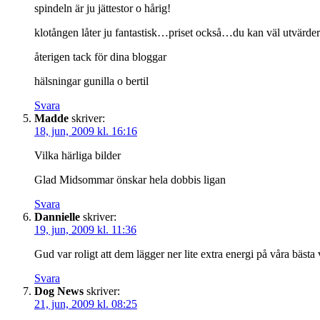
spindeln är ju jättestor o hårig!
klotången låter ju fantastisk…priset också…du kan väl utvärde
återigen tack för dina bloggar
hälsningar gunilla o bertil
Svara
Madde
skriver:
18, jun, 2009 kl. 16:16
Vilka härliga bilder
Glad Midsommar önskar hela dobbis ligan
Svara
Dannielle
skriver:
19, jun, 2009 kl. 11:36
Gud var roligt att dem lägger ner lite extra energi på våra bäs
Svara
Dog News
skriver:
21, jun, 2009 kl. 08:25