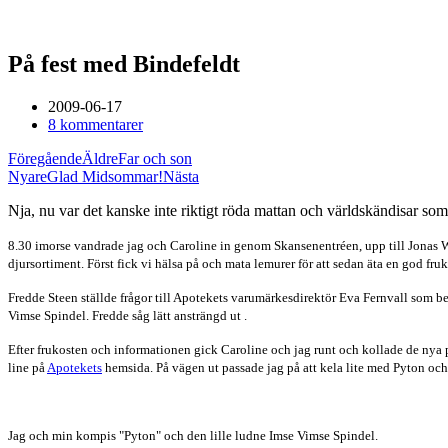
På fest med Bindefeldt
2009-06-17
8 kommentarer
Föregående
Äldre
Far och son
Nyare
Glad Midsommar!
Nästa
Nja, nu var det kanske inte riktigt röda mattan och världskändisar som
8.30 imorse vandrade jag och Caroline in genom Skansenentréen, upp till Jonas
djursortiment. Först fick vi hälsa på och mata lemurer för att sedan äta en god fruk
Fredde Steen ställde frågor till Apotekets varumärkesdirektör Eva Fernvall som b
Vimse Spindel. Fredde såg lätt ansträngd ut
.
Efter frukosten och informationen gick Caroline och jag runt och kollade de nya 
line på
Apotekets
hemsida. På vägen ut passade jag på att kela lite med Pyton oc
Jag och min kompis "Pyton" och den lille ludne Imse Vimse Spindel.