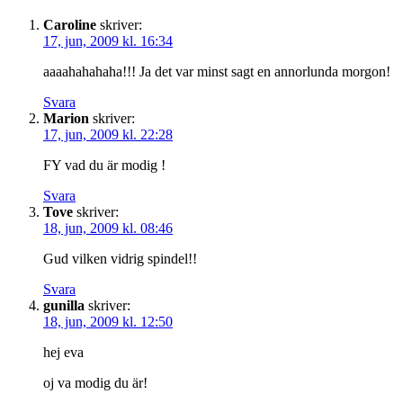
Caroline
skriver:
17, jun, 2009 kl. 16:34
aaaahahahaha!!! Ja det var minst sagt en annorlunda morgon!
Svara
Marion
skriver:
17, jun, 2009 kl. 22:28
FY vad du är modig !
Svara
Tove
skriver:
18, jun, 2009 kl. 08:46
Gud vilken vidrig spindel!!
Svara
gunilla
skriver:
18, jun, 2009 kl. 12:50
hej eva
oj va modig du är!