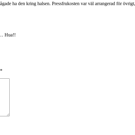
de ha den kring halsen. Pressfrukosten var väl arrangerad för övrigt, e
ur… Hua!!
*