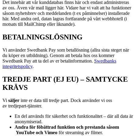
Det innebär att vår kunddatabas finns här och endast administreras
av oss. Även vår mail ligger här. Vidare har vi valt att ha funktioner
såsom nyhetsbrev och meddelanden (t ex påminnelser) installerade
här. Med andra ord, datan lagras fortfarande på vårt webbhotell (i
motsats till MailChimp eller liknande).
BETALNINGSLÖSNING
Vi använder Swedbank Pay som betallösning (allra sista steget när
du köper en utbildning). Genom att betala hos oss kommer
Swedbank Pay att ta del av er betalinformation.
Swedbanks
integritetspolicy
.
TREDJE PART (EJ EU) – SAMTYCKE
KRÄVS
Vi
s
äljer
inte er data till tredje part. Dock använder vi oss
av
tredjepart-tjänster.
En del används för säkerhet och funktionalitet – där all data är
anonymiserad.
Andra för föbättrad funktion och prestanda såsom
YouTube och Vimeo
för streaming av filmer.