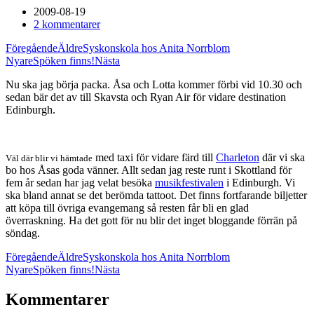
2009-08-19
2 kommentarer
Föregående
Äldre
Syskonskola hos Anita Norrblom
Nyare
Spöken finns!
Nästa
Nu ska jag börja packa. Åsa och Lotta kommer förbi vid 10.30 och
sedan bär det av till Skavsta och Ryan Air för vidare destination
Edinburgh.
med taxi för vidare färd till
Charleton
där vi ska
Väl där blir vi hämtade
bo hos Åsas goda vänner. Allt sedan jag reste runt i Skottland för
fem år sedan har jag velat besöka
musikfestivalen
i Edinburgh. Vi
ska bland annat se det berömda tattoot. Det finns fortfarande biljetter
att köpa till övriga evangemang så resten får bli en glad
överraskning. Ha det gott för nu blir det inget bloggande förrän på
söndag.
Föregående
Äldre
Syskonskola hos Anita Norrblom
Nyare
Spöken finns!
Nästa
Kommentarer