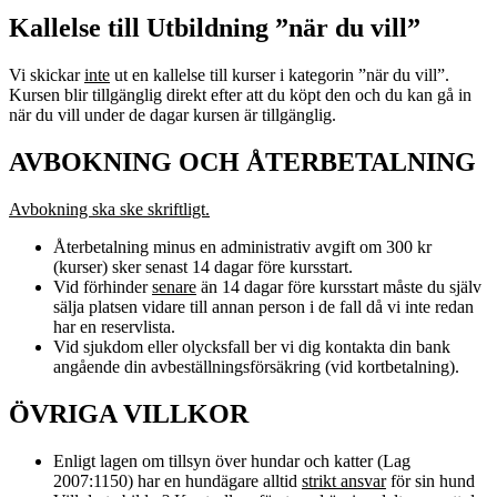
Kallelse till Utbildning ”när du vill”
Vi skickar
inte
ut en kallelse till kurser i kategorin ”när du vill”.
Kursen blir tillgänglig direkt efter att du köpt den och du kan gå in
när du vill under de dagar kursen är tillgänglig.
AVBOKNING OCH ÅTERBETALNING
Avbokning ska ske skriftligt.
Återbetalning minus en administrativ avgift om 300 kr
(kurser) sker senast 14 dagar före kursstart.
Vid förhinder
senare
än 14 dagar före kursstart måste du själv
sälja platsen vidare till annan person i de fall då vi inte redan
har en reservlista.
Vid sjukdom eller olycksfall ber vi dig kontakta din bank
angående din avbeställningsförsäkring (vid kortbetalning).
ÖVRIGA VILLKOR
Enligt lagen om tillsyn över hundar och katter (Lag
2007:1150) har en hundägare alltid
strikt ansvar
för sin hund