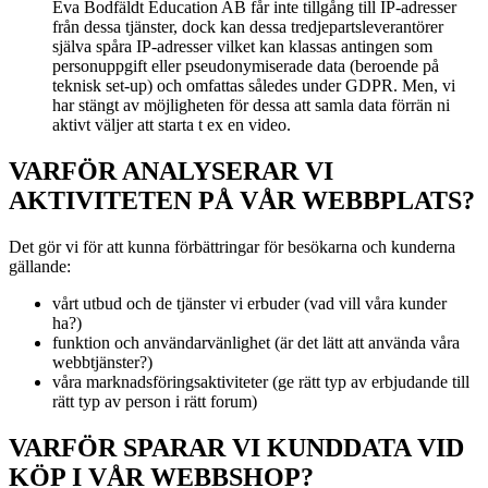
Eva Bodfäldt Education AB får inte tillgång till IP-adresser
från dessa tjänster, dock kan dessa tredjepartsleverantörer
själva spåra IP-adresser vilket kan klassas antingen som
personuppgift eller pseudonymiserade data (beroende på
teknisk set-up) och omfattas således under GDPR. Men, vi
har stängt av möjligheten för dessa att samla data förrän ni
aktivt väljer att starta t ex en video.
VARFÖR ANALYSERAR VI
AKTIVITETEN PÅ VÅR WEBBPLATS?
Det gör vi för att kunna förbättringar för besökarna och kunderna
gällande:
vårt utbud och de tjänster vi erbuder (vad vill våra kunder
ha?)
funktion och användarvänlighet (är det lätt att använda våra
webbtjänster?)
våra marknadsföringsaktiviteter (ge rätt typ av erbjudande till
rätt typ av person i rätt forum)
VARFÖR SPARAR VI KUNDDATA VID
KÖP I VÅR WEBBSHOP?