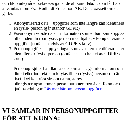
och liknande) råder sekretess gällande all kunddata. Datan får bara
användas inom Eva Bodfäldt Education AB. Detta oavsett om det
gäller:
Anonymiserad data – uppgifter som inte längre kan identifiera
en fysisk person (går utanför GDPR)
Pseudonymiserade data – information som enbart kan kopplas
till en identifierbar fysisk person med hjälp av kompletterande
uppgifter (omfattas delvis av GDPR:s krav).
Personuppgifter – upplysningar som avser en identifierad eller
identifierbar fysisk person (omfattas i sin helhet av GDPR:s
krav).
Personuppgifter handlar således om all slags information som
direkt eller indirekt kan knytas till en (fysisk) person som är i
livet. Det kan röra sig om namn, adress,
bilregistreringsnummer, personnummer men även foton och
ljudinspelningar.
Läs mer här om personuppgifter.
VI SAMLAR IN PERSONUPPGIFTER
FÖR ATT KUNNA: