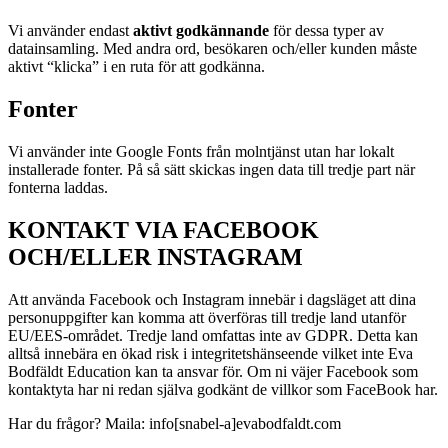
Vi använder endast
aktivt godkännande
för dessa typer av
datainsamling. Med andra ord, besökaren och/eller kunden måste
aktivt “klicka” i en ruta för att godkänna.
Fonter
Vi använder inte Google Fonts från molntjänst utan har lokalt
installerade fonter. På så sätt skickas ingen data till tredje part när
fonterna laddas.
KONTAKT VIA FACEBOOK
OCH/ELLER INSTAGRAM
Att använda Facebook och Instagram innebär i dagsläget att dina
personuppgifter kan komma att överföras till tredje land utanför
EU/EES-området. Tredje land omfattas inte av GDPR. Detta kan
alltså innebära en ökad risk i integritetshänseende vilket inte Eva
Bodfäldt Education kan ta ansvar för. Om ni väjer Facebook som
kontaktyta har ni redan själva godkänt de villkor som FaceBook har.
Har du frågor? Maila: info[snabel-a]evabodfaldt.com