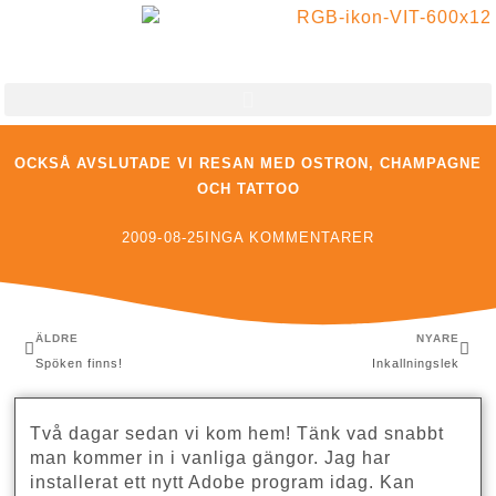
VI BYGGER RELATIONER MED SCHYSSTA METODER!
OCKSÅ AVSLUTADE VI RESAN MED OSTRON, CHAMPAGNE
OCH TATTOO
2009-08-25
INGA KOMMENTARER
ÄLDRE
NYARE
Spöken finns!
Inkallningslek
Två dagar sedan vi kom hem! Tänk vad snabbt
man kommer in i vanliga gängor. Jag har
installerat ett nytt Adobe program idag. Kan