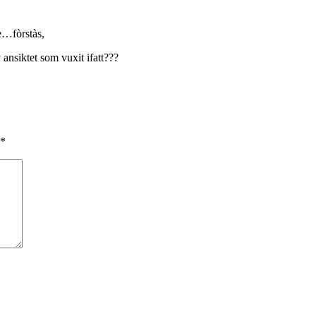
e…fòrstàs,
ansiktet som vuxit ifatt???
*