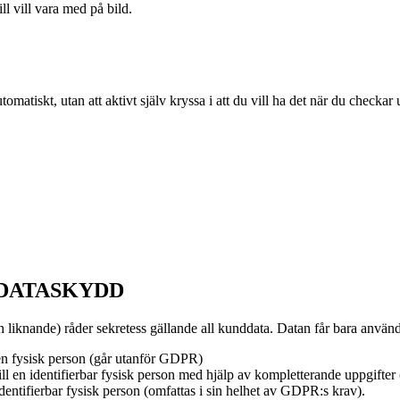
ll vill vara med på bild.
atiskt, utan att aktivt själv kryssa i att du vill ha det när du checkar u
 DATASKYDD
 liknande) råder sekretess gällande all kunddata. Datan får bara anvä
 en fysisk person (går utanför GDPR)
l en identifierbar fysisk person med hjälp av kompletterande uppgifter
dentifierbar fysisk person (omfattas i sin helhet av GDPR:s krav).