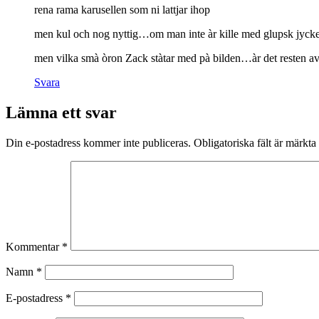
rena rama karusellen som ni lattjar ihop
men kul och nog nyttig…om man inte àr kille med glupsk jyck
men vilka smà òron Zack stàtar med pà bilden…àr det resten av 
Svara
Lämna ett svar
Din e-postadress kommer inte publiceras.
Obligatoriska fält är märkta
Kommentar
*
Namn
*
E-postadress
*