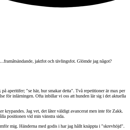
mm….framåtsändande, jaktfot och tävlingsfot. Glömde jag något?
på aperitifer; "se här, hur smakar detta". Två repetitioner är max per
e för inlärningen. Ofta inbillar vi oss att hunden lär sig i det aktuella
höger krypandes. Jag vet, det låter väldigt avancerat men inte för Zakk.
hålla positionen vid min vänstra sida.
mför mig. Händerna med godis i har jag hållt knäppta i "skrevhöjd".