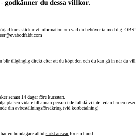
 - godkänner du dessa villkor.
åbörjad kurs skickar vi information om vad du behöver ta med dig. OBS! 
kurser@evabodfaldt.com
en blir tillgänglig direkt efter att du köpt den och du kan gå in när du vil
ker senast 14 dagar före kursstart.
ja platsen vidare till annan person i de fall då vi inte redan har en reserv
nde din avbeställningsförsäkring (vid kortbetalning).
 har en hundägare alltid
strikt ansvar
för sin hund