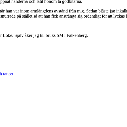
, öppnat händerna och låtit honom ta godbitarna.
 han var inom armlängdens avstånd från mig. Sedan blåste jag inkalln
 snurrade på stället så att han fick anstränga sig ordentligt för att lyck
Loke. Själv åker jag till bruks SM i Falkenberg.
 tattoo