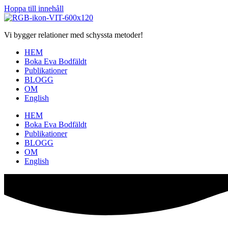
Hoppa till innehåll
Vi bygger relationer med schyssta metoder!
HEM
Boka Eva Bodfäldt
Publikationer
BLOGG
OM
English
HEM
Boka Eva Bodfäldt
Publikationer
BLOGG
OM
English