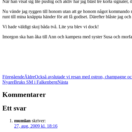
När han visat sig lite pushig och aktiv har jag blåst tre korta signaler
Nu vände jag ryggen till honom utan att ge honom något kommando när
runt till mina knäppta händer för att få godiset. Därefter blåste jag och
Vi hade väldigt skoj båda två. Lite yra blev vi dock!
Imorgon ska han åka till Ann och kampera med syster Susa och morfar 
Föregående
Äldre
Också avslutade vi resan med ostron, champagne och
Nyare
Bruks SM i Falkenberg
Nästa
Kommentarer
Ett svar
mumlan
skriver:
27, aug, 2009 kl. 18:16