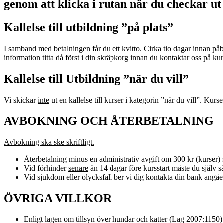
genom att klicka i rutan när du checkar ut
Kallelse till utbildning ”på plats”
I samband med betalningen får du ett kvitto. Cirka tio dagar innan p
information titta då först i din skräpkorg innan du kontaktar oss på 
Kallelse till Utbildning ”när du vill”
Vi skickar
inte
ut en kallelse till kurser i kategorin ”när du vill”. Kurs
AVBOKNING OCH ÅTERBETALNING
Avbokning ska ske skriftligt.
Återbetalning minus en administrativ avgift om 300 kr (kurser) s
Vid förhinder
senare
än 14 dagar före kursstart måste du själv säl
Vid sjukdom eller olycksfall ber vi dig kontakta din bank angåe
ÖVRIGA VILLKOR
Enligt lagen om tillsyn över hundar och katter (Lag 2007:1150)