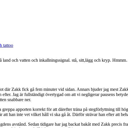
 tattoo
g på land och vatten och inkallningssignal. stå, sitt,lägg och kryp. Hm
ot där Zakk fick gå fem minuter vid sidan. Annars bjuder jag mest Zakk 
efter. Jag är fullständigt övertygad om att vi negligerar pausens betydels
etten snabbare ner.
ska greppa apporten korrekt för att därefter träna på stegförlyttning till 
är att han inte vet vilket håll vi ska gå åt. Därför strävar han efter att be
gdens avstånd. Sedan tidigare har jag backat bakåt med Zakk precis fra