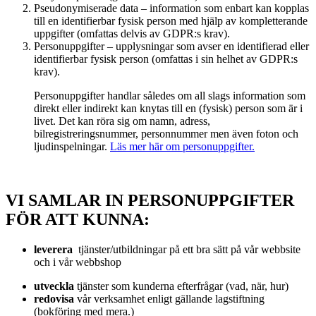
Pseudonymiserade data – information som enbart kan kopplas
till en identifierbar fysisk person med hjälp av kompletterande
uppgifter (omfattas delvis av GDPR:s krav).
Personuppgifter – upplysningar som avser en identifierad eller
identifierbar fysisk person (omfattas i sin helhet av GDPR:s
krav).
Personuppgifter handlar således om all slags information som
direkt eller indirekt kan knytas till en (fysisk) person som är i
livet. Det kan röra sig om namn, adress,
bilregistreringsnummer, personnummer men även foton och
ljudinspelningar.
Läs mer här om personuppgifter.
VI SAMLAR IN PERSONUPPGIFTER
FÖR ATT KUNNA:
leverera
tjänster/utbildningar på ett bra sätt på vår webbsite
och i vår webbshop
utveckla
tjänster som kunderna efterfrågar (vad, när, hur)
redovisa
vår verksamhet enligt gällande lagstiftning
(bokföring med mera.)