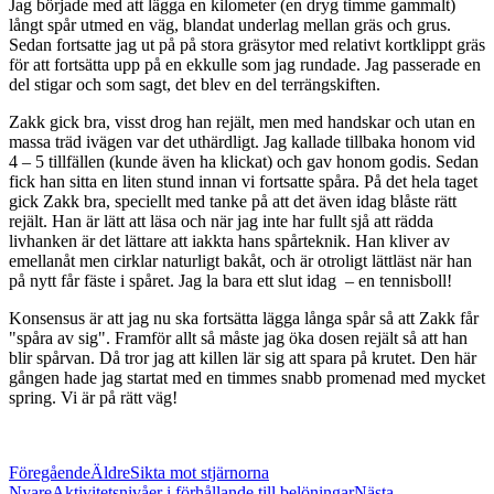
Jag började med att lägga en kilometer (en dryg timme gammalt)
långt spår utmed en väg, blandat underlag mellan gräs och grus.
Sedan fortsatte jag ut på på stora gräsytor med relativt kortklippt gräs
för att fortsätta upp på en ekkulle som jag rundade. Jag passerade en
del stigar och som sagt, det blev en del terrängskiften.
Zakk gick bra, visst drog han rejält, men med handskar och utan en
massa träd ivägen var det uthärdligt. Jag kallade tillbaka honom vid
4 – 5 tillfällen (kunde även ha klickat) och gav honom godis. Sedan
fick han sitta en liten stund innan vi fortsatte spåra. På det hela taget
gick Zakk bra, speciellt med tanke på att det även idag blåste rätt
rejält. Han är lätt att läsa och när jag inte har fullt sjå att rädda
livhanken är det lättare att iakkta hans spårteknik. Han kliver av
emellanåt men cirklar naturligt bakåt, och är otroligt lättläst när han
på nytt får fäste i spåret. Jag la bara ett slut idag – en tennisboll!
Konsensus är att jag nu ska fortsätta lägga långa spår så att Zakk får
"spåra av sig". Framför allt så måste jag öka dosen rejält så att han
blir spårvan. Då tror jag att killen lär sig att spara på krutet. Den här
gången hade jag startat med en timmes snabb promenad med mycket
spring. Vi är på rätt väg!
Föregående
Äldre
Sikta mot stjärnorna
Nyare
Aktivitetsnivåer i förhållande till belöningar
Nästa