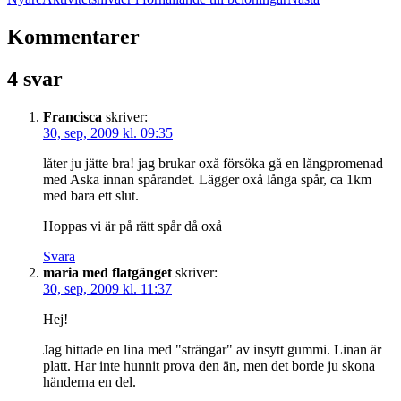
Kommentarer
4 svar
Francisca
skriver:
30, sep, 2009 kl. 09:35
låter ju jätte bra! jag brukar oxå försöka gå en långpromenad
med Aska innan spårandet. Lägger oxå långa spår, ca 1km
med bara ett slut.
Hoppas vi är på rätt spår då oxå
Svara
maria med flatgänget
skriver:
30, sep, 2009 kl. 11:37
Hej!
Jag hittade en lina med "strängar" av insytt gummi. Linan är
platt. Har inte hunnit prova den än, men det borde ju skona
händerna en del.