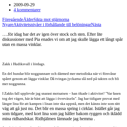
2009-09-29
4 kommentarer
Föregående
Äldre
Sikta mot stjärnorna
Nyare
Aktivitetsnivåer i förhållande till belöningar
Nästa
….för idag bar det av igen över stock och sten. Efter lite
diskussioner med Pia enades vi om att jag skulle lägga ett långt spår
utan en massa vinklar.
Zakk i Hudiksvall i lördags.
En del hundar blir noggrannare och därmed mer metodiska när vi försvårar
spåret genom att lägga vinklar. Då tvingas jyckarna slå ned på takten och bli
mer noggranna.
I Zakks fall upplevde jag snarast motsatsen – han ökade i aktivitet! "Var fasen
tog det vägen, här är bäst att lägga i överväxeln". Jag har tidigare provat med
längre lina för att kampen i linan inte ska uppstå, men det känns inte som rätt
väg att gå just nu. Det blir en massa spring i cirklar. Istället går jag
som tidgare, med kort lina som jag håller bakom ryggen och iklädd
mina ridhandskar. Ridhjälmen lämnade jag hemma
.