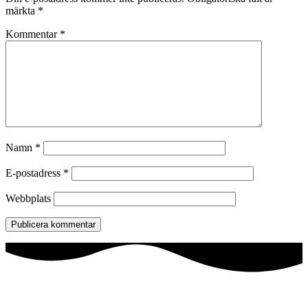
märkta
*
Kommentar
*
Namn
*
E-postadress
*
Webbplats