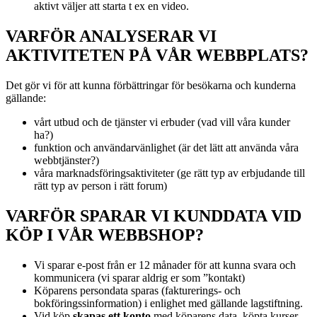
aktivt väljer att starta t ex en video.
VARFÖR ANALYSERAR VI
AKTIVITETEN PÅ VÅR WEBBPLATS?
Det gör vi för att kunna förbättringar för besökarna och kunderna
gällande:
vårt utbud och de tjänster vi erbuder (vad vill våra kunder
ha?)
funktion och användarvänlighet (är det lätt att använda våra
webbtjänster?)
våra marknadsföringsaktiviteter (ge rätt typ av erbjudande till
rätt typ av person i rätt forum)
VARFÖR SPARAR VI KUNDDATA VID
KÖP I VÅR WEBBSHOP?
Vi sparar e-post från er 12 månader för att kunna svara och
kommunicera (vi sparar aldrig er som ”kontakt)
Köparens persondata sparas (fakturerings- och
bokföringssinformation) i enlighet med gällande lagstiftning.
Vid köp
skapas ett konto
med köparens data, köpta kurser