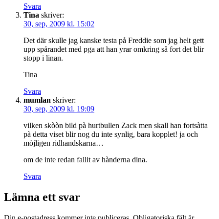
Svara
Tina
skriver:
30, sep, 2009 kl. 15:02
Det där skulle jag kanske testa på Freddie som jag helt gett
upp spårandet med pga att han yrar omkring så fort det blir
stopp i linan.
Tina
Svara
mumlan
skriver:
30, sep, 2009 kl. 19:09
vilken skòòn bild pà hurtbullen Zack men skall han fortsàtta
pà detta viset blir nog du inte synlig, bara kopplet! ja och
mòjligen ridhandskarna…
om de inte redan fallit av hànderna dina.
Svara
Lämna ett svar
Din e-postadress kommer inte publiceras.
Obligatoriska fält är