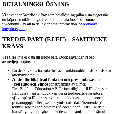
BETALNINGSLÖSNING
Vi använder Swedbank Pay som betallösning (allra sista steget när
du köper en utbildning). Genom att betala hos oss kommer
Swedbank Pay att ta del av er betalinformation.
Swedbanks
integritetspolicy
.
TREDJE PART (EJ EU) – SAMTYCKE
KRÄVS
Vi
s
äljer
inte er data till tredje part. Dock använder vi oss
av
tredjepart-tjänster.
En del används för säkerhet och funktionalitet – där all data är
anonymiserad.
Andra för föbättrad funktion och prestanda såsom
YouTube och Vimeo
för streaming av filmer.
Eva Bodfäldt Education AB får inte tillgång till IP-adresser
från dessa tjänster, dock kan dessa tredjepartsleverantörer
själva spåra IP-adresser vilket kan klassas antingen som
personuppgift eller pseudonymiserade data (beroende på
teknisk set-up) och omfattas således under GDPR. Men, vi
har stängt av möjligheten för dessa att samla data förrän ni