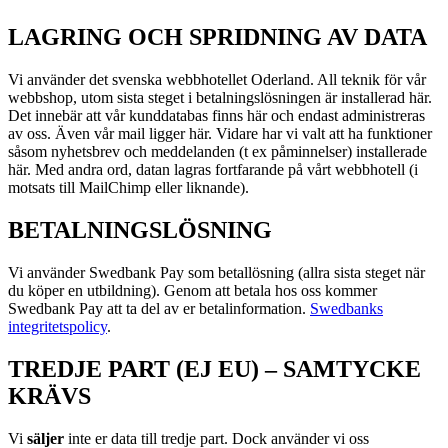
LAGRING OCH SPRIDNING AV DATA
Vi använder det svenska webbhotellet Oderland. All teknik för vår
webbshop, utom sista steget i betalningslösningen är installerad här.
Det innebär att vår kunddatabas finns här och endast administreras
av oss. Även vår mail ligger här. Vidare har vi valt att ha funktioner
såsom nyhetsbrev och meddelanden (t ex påminnelser) installerade
här. Med andra ord, datan lagras fortfarande på vårt webbhotell (i
motsats till MailChimp eller liknande).
BETALNINGSLÖSNING
Vi använder Swedbank Pay som betallösning (allra sista steget när
du köper en utbildning). Genom att betala hos oss kommer
Swedbank Pay att ta del av er betalinformation.
Swedbanks
integritetspolicy
.
TREDJE PART (EJ EU) – SAMTYCKE
KRÄVS
Vi
s
äljer
inte er data till tredje part. Dock använder vi oss