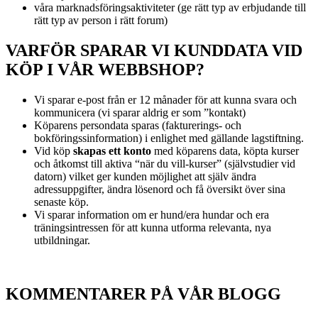
våra marknadsföringsaktiviteter (ge rätt typ av erbjudande till
rätt typ av person i rätt forum)
VARFÖR SPARAR VI KUNDDATA VID
KÖP I VÅR WEBBSHOP?
Vi sparar e-post från er 12 månader för att kunna svara och
kommunicera (vi sparar aldrig er som ”kontakt)
Köparens persondata sparas (fakturerings- och
bokföringssinformation) i enlighet med gällande lagstiftning.
Vid köp
skapas ett konto
med köparens data, köpta kurser
och åtkomst till aktiva “när du vill-kurser” (självstudier vid
datorn) vilket ger kunden möjlighet att själv ändra
adressuppgifter, ändra lösenord och få översikt över sina
senaste köp.
Vi sparar information om er hund/era hundar och era
träningsintressen för att kunna utforma relevanta, nya
utbildningar.
KOMMENTARER PÅ VÅR BLOGG