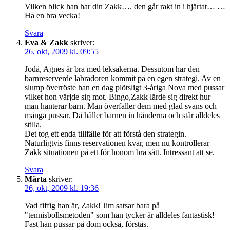
Vilken blick han har din Zakk…. den går rakt in i hjärtat… …
Ha en bra vecka!
Svara
Eva & Zakk
skriver:
26, okt, 2009 kl. 09:55
Jodå, Agnes är bra med leksakerna. Dessutom har den
barnreserverde labradoren kommit på en egen strategi. Av en
slump överröste han en dag plötsligt 3-åriga Nova med pussar
vilket hon värjde sig mot. Bingo,Zakk lärde sig direkt hur
man hanterar barn. Man överfaller dem med glad svans och
många pussar. Då håller barnen in händerna och står alldeles
stilla.
Det tog ett enda tillfälle för att förstå den strategin.
Naturligtvis finns reservationen kvar, men nu kontrollerar
Zakk situationen på ett för honom bra sätt. Intressant att se.
Svara
Märta
skriver:
26, okt, 2009 kl. 19:36
Vad fiffig han är, Zakk! Jim satsar bara på
"tennisbollsmetoden" som han tycker är alldeles fantastisk!
Fast han pussar på dom också, förstås.