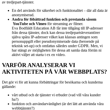
av
tredjepart-tjänster.
En del används för säkerhet och funktionalitet – där all data är
anonymiserad.
Andra för föbättrad funktion och prestanda såsom
YouTube och Vimeo
för streaming av filmer.
Eva Bodfäldt Education AB får inte tillgång till IP-adresser
från dessa tjänster, dock kan dessa tredjepartsleverantörer
själva spåra IP-adresser vilket kan klassas antingen som
personuppgift eller pseudonymiserade data (beroende på
teknisk set-up) och omfattas således under GDPR. Men, vi
har stängt av möjligheten för dessa att samla data förrän ni
aktivt väljer att starta t ex en video.
VARFÖR ANALYSERAR VI
AKTIVITETEN PÅ VÅR WEBBPLATS?
Det gör vi för att kunna förbättringar för besökarna och kunderna
gällande:
vårt utbud och de tjänster vi erbuder (vad vill våra kunder
ha?)
funktion och användarvänlighet (är det lätt att använda våra
webbtjänster?)