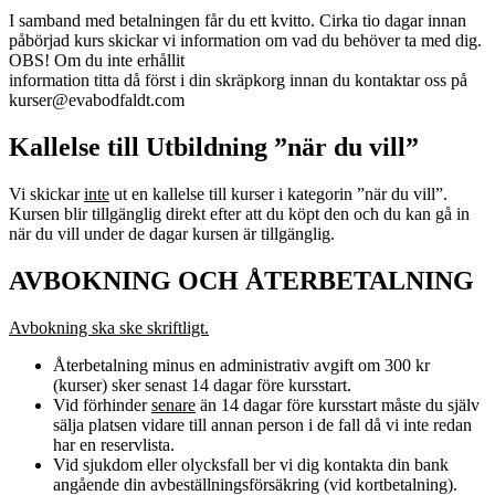
I samband med betalningen får du ett kvitto. Cirka tio dagar innan
påbörjad kurs skickar vi information om vad du behöver ta med dig.
OBS! Om du inte erhållit
information titta då först i din skräpkorg innan du kontaktar oss på
kurser@evabodfaldt.com
Kallelse till Utbildning ”när du vill”
Vi skickar
inte
ut en kallelse till kurser i kategorin ”när du vill”.
Kursen blir tillgänglig direkt efter att du köpt den och du kan gå in
när du vill under de dagar kursen är tillgänglig.
AVBOKNING OCH ÅTERBETALNING
Avbokning ska ske skriftligt.
Återbetalning minus en administrativ avgift om 300 kr
(kurser) sker senast 14 dagar före kursstart.
Vid förhinder
senare
än 14 dagar före kursstart måste du själv
sälja platsen vidare till annan person i de fall då vi inte redan
har en reservlista.
Vid sjukdom eller olycksfall ber vi dig kontakta din bank
angående din avbeställningsförsäkring (vid kortbetalning).