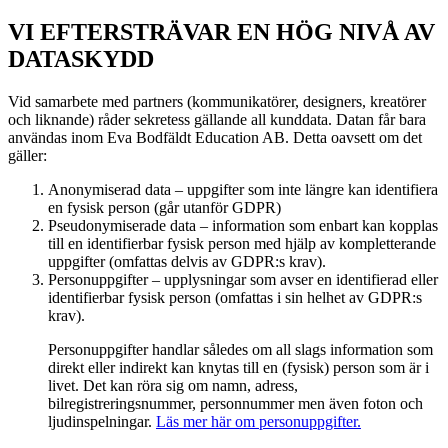
VI EFTERSTRÄVAR EN HÖG NIVÅ AV
DATASKYDD
Vid samarbete med partners (kommunikatörer, designers, kreatörer
och liknande) råder sekretess gällande all kunddata. Datan får bara
användas inom Eva Bodfäldt Education AB. Detta oavsett om det
gäller:
Anonymiserad data – uppgifter som inte längre kan identifiera
en fysisk person (går utanför GDPR)
Pseudonymiserade data – information som enbart kan kopplas
till en identifierbar fysisk person med hjälp av kompletterande
uppgifter (omfattas delvis av GDPR:s krav).
Personuppgifter – upplysningar som avser en identifierad eller
identifierbar fysisk person (omfattas i sin helhet av GDPR:s
krav).
Personuppgifter handlar således om all slags information som
direkt eller indirekt kan knytas till en (fysisk) person som är i
livet. Det kan röra sig om namn, adress,
bilregistreringsnummer, personnummer men även foton och
ljudinspelningar.
Läs mer här om personuppgifter.