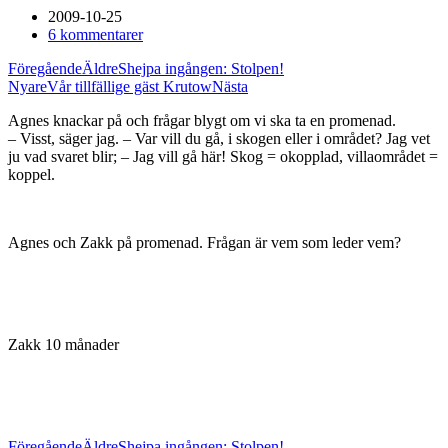
2009-10-25
6 kommentarer
Föregående
Äldre
Shejpa ingången: Stolpen!
Nyare
Vår tillfällige gäst Krutow
Nästa
Agnes knackar på och frågar blygt om vi ska ta en promenad.
– Visst, säger jag. – Var vill du gå, i skogen eller i området? Jag vet
ju vad svaret blir; – Jag vill gå här! Skog = okopplad, villaområdet =
koppel.
Agnes och Zakk på promenad. Frågan är vem som leder vem?
Zakk 10 månader
Föregående
Äldre
Shejpa ingången: Stolpen!