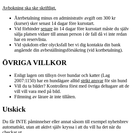
Avbokning ska ske skriftligt.
Återbetalning minus en administrativ avgift om 300 kr
(kurser) sker senast 14 dagar före kursstart.
Vid förhinder
senare
än 14 dagar före kursstart måste du själv
sälja platsen vidare till annan person i de fall då vi inte redan
har en reservlista.
Vid sjukdom eller olycksfall ber vi dig kontakta din bank
angående din avbeställningsförsäkring (vid kortbetalning).
ÖVRIGA VILLKOR
Enligt lagen om tillsyn över hundar och katter (Lag
2007:1150) har en hundägare alltid
strikt ansvar
för sin hund
Vill du ta bilder? Kontrollera först med övriga deltagare att de
vill vill vara med på bild.
Filmning av lärare är inte tillåten.
Utskick
Du får INTE påminnelser eller annat såsom till exempel nyhetsbrev
automatiskt, utan att aktivt själv kryssa i att du vill ha det när du
checkar ut.