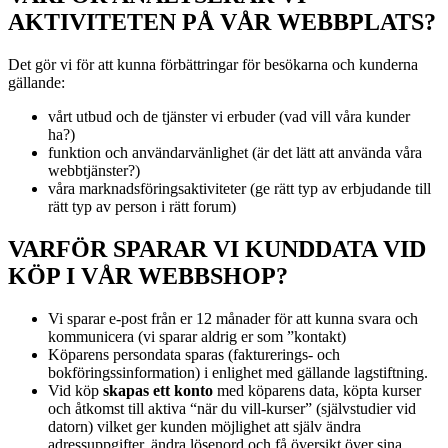
AKTIVITETEN PÅ VÅR WEBBPLATS?
Det gör vi för att kunna förbättringar för besökarna och kunderna
gällande:
vårt utbud och de tjänster vi erbuder (vad vill våra kunder
ha?)
funktion och användarvänlighet (är det lätt att använda våra
webbtjänster?)
våra marknadsföringsaktiviteter (ge rätt typ av erbjudande till
rätt typ av person i rätt forum)
VARFÖR SPARAR VI KUNDDATA VID
KÖP I VÅR WEBBSHOP?
Vi sparar e-post från er 12 månader för att kunna svara och
kommunicera (vi sparar aldrig er som ”kontakt)
Köparens persondata sparas (fakturerings- och
bokföringssinformation) i enlighet med gällande lagstiftning.
Vid köp
skapas ett konto
med köparens data, köpta kurser
och åtkomst till aktiva “när du vill-kurser” (självstudier vid
datorn) vilket ger kunden möjlighet att själv ändra
adressuppgifter, ändra lösenord och få översikt över sina