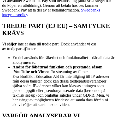
Vi använder Swedbank Pay som betallösning (allra sista steget när
du köper en utbildning). Genom att betala hos oss kommer
Swedbank Pay att ta del av er betalinformation.
Swedbanks
integritetspolicy
.
TREDJE PART (EJ EU) – SAMTYCKE
KRÄVS
Vi
s
äljer
inte er data till tredje part. Dock använder vi oss
av
tredjepart-tjänster.
En del används för säkerhet och funktionalitet – där all data är
anonymiserad.
Andra för föbättrad funktion och prestanda såsom
YouTube och Vimeo
för streaming av filmer.
Eva Bodfäldt Education AB får inte tillgång till IP-adresser
från dessa tjänster, dock kan dessa tredjepartsleverantörer
själva spåra IP-adresser vilket kan klassas antingen som
personuppgift eller pseudonymiserade data (beroende på
teknisk set-up) och omfattas således under GDPR. Men, vi
har stängt av möjligheten för dessa att samla data förrän ni
aktivt väljer att starta t ex en video.
VARFÖR ANALYSERAR VI