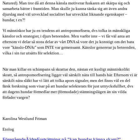
Natured). Man tror då att denna känsla motiverar fuskaren att skärpa sig och
samarbeta bättre i framtiden. Man skulle ju kunna tänka sig att även andra
djurslag med väl utvecklad socialitet har utvecklat liknande egenskaper –
hundar, t ex?!
Vi människor har ju en tendens att antropomorfisera, dvs tolka in mänskliga
känslor och strategier, i djurs beteenden. Men varför inte – vi får väl anta att
eftersom vi delar så stora delar av vårt DNA så vore det ju konstigt om det bara
vore "känslo-DNAt" som INTE var gemensamt. Känslor genererar ju beteenden,
vilka i sin tur utsätts för selektion…
När man killar en schimpans så skrattar den, nästan ett kusligt människolikt
skratt, så antropomorfisering ligger väl särskilt nära till hands här. Eftersom vi är
särskilt nära släkt har vi lätt att tolka apors signaler, men det finns väl en del
färsk forskning som visar på att hundar selekterats för just uttrycksfullhet, dvs
att dagens hundar förmedlar mer (förmodade) stämningslägen än sin vilda
förfader vargen?
Karolina Westlund Friman
Etolog
Föregående
Äldre
Fortsättning på "kan hundar känna skam?"