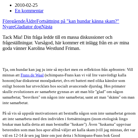
2010-02-25
En kommentar
Föregående
Äldre
Fortsättning på "kan hundar känna skam?"
Nyare
Gladiator dog
Nästa
Tack Mia! Din fråga ledde till en massa diskussioner och
frågeställningar. Varsågod, här kommer ett inlägg från en av mina
goda vänner Karolina Westlund Friman.
Tja, om hundar kan jag ju inte s
å mycket men en reflektion från apfronten: Vill
minnas att
Frans de Waal
(schimpans-Frans kan vi väl lite vanvördigt kalla
honom) har diskuterat moralpaketet, dvs ett batteri med olika känslor som
enligt honom har utvecklats hos socialt avancerade djurslag. Hos primater
skulle evolutionen av samarbete gynnas av att man blir "glad" om någon
samarbetar, "besviken" om någon inte samarbetar, samt att man "skäms" om man
inte samarbetat.
På så vis så uppstår motivationen att bestraffa någon som inte samarbetat genom
att inte samarbeta med den individen i fortsättningen (inom etologisk lingo
brukar man kalla detta att man bestraffar "fuskare"). Även "fuskarna" uppvisar
beteenden som man hos apor alltså väljer att kalla skam (vill jag minnas, det var
väl en 12-14 år sen jag läste om just detta i Schimpans-Frans bok Good