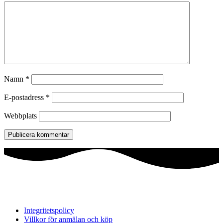
Namn
*
E-postadress
*
Webbplats
Integritetspolicy
Villkor för anmälan och köp