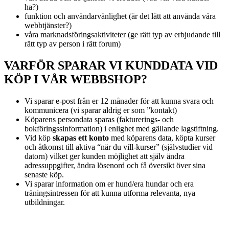
ha?)
funktion och användarvänlighet (är det lätt att använda våra
webbtjänster?)
våra marknadsföringsaktiviteter (ge rätt typ av erbjudande till
rätt typ av person i rätt forum)
VARFÖR SPARAR VI KUNDDATA VID
KÖP I VÅR WEBBSHOP?
Vi sparar e-post från er 12 månader för att kunna svara och
kommunicera (vi sparar aldrig er som ”kontakt)
Köparens persondata sparas (fakturerings- och
bokföringssinformation) i enlighet med gällande lagstiftning.
Vid köp
skapas ett konto
med köparens data, köpta kurser
och åtkomst till aktiva “när du vill-kurser” (självstudier vid
datorn) vilket ger kunden möjlighet att själv ändra
adressuppgifter, ändra lösenord och få översikt över sina
senaste köp.
Vi sparar information om er hund/era hundar och era
träningsintressen för att kunna utforma relevanta, nya
utbildningar.