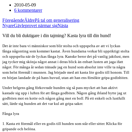
2010-05-09
6 kommentarer
Föregående
Äldre
På tal om generalisering
Nyare
Gävleprovet närmar sig
Nästa
Vill du bli duktigare i din tajming? Kasta lyra till din hund!
Det är inte bara vi människor som blir stolta och uppspelta av att vi lyckas
fånga någonting som kommer kastat. Även hundarna verkar bli uppriktigt stolta
och uppspelta när de lyckas fånga lyra. Kanske beror det på vanlig jaktlust, men
jag tycker mig skönja något annat i deras blick än enbart lusten att jaga ifatt
något. För många år sedan tränade jag en hund som absolut inte ville ta några
som helst föremål i munnen. Jag började med att kasta lite godis till honom. Till
en början landade de på hans huvud, utan att han ens försökte gripa godisbiten.
Under helgens gång förkovrade hunden sig så pass mycket att han aktivt
kastade sig upp i luften för att fånga godbiten. Någon gång ibland bytte jag ut
godbiten mot en kotte och någon gång mot en boll. På ett enkelt och lustfullt
sätt, lärde sig hunden att det var kul att gripa saker.
Fånga lyra
1. Kasta ett föremål eller en godis till hunden som står eller sitter. Klicka för
gripande och belöna.