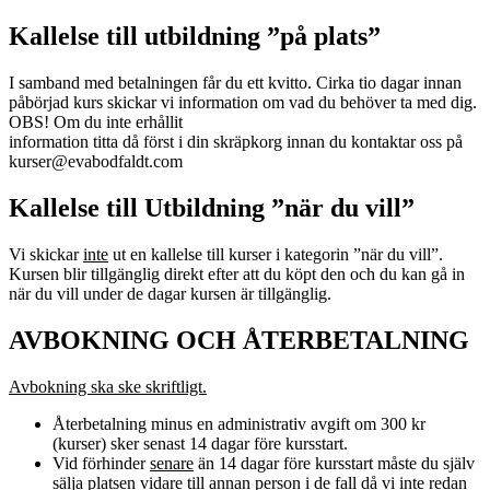
Kallelse till utbildning ”på plats”
I samband med betalningen får du ett kvitto. Cirka tio dagar innan
påbörjad kurs skickar vi information om vad du behöver ta med dig.
OBS! Om du inte erhållit
information titta då först i din skräpkorg innan du kontaktar oss på
kurser@evabodfaldt.com
Kallelse till Utbildning ”när du vill”
Vi skickar
inte
ut en kallelse till kurser i kategorin ”när du vill”.
Kursen blir tillgänglig direkt efter att du köpt den och du kan gå in
när du vill under de dagar kursen är tillgänglig.
AVBOKNING OCH ÅTERBETALNING
Avbokning ska ske skriftligt.
Återbetalning minus en administrativ avgift om 300 kr
(kurser) sker senast 14 dagar före kursstart.
Vid förhinder
senare
än 14 dagar före kursstart måste du själv
sälja platsen vidare till annan person i de fall då vi inte redan