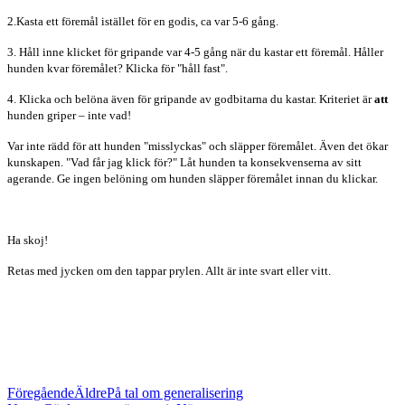
2.Kasta ett föremål istället för en godis, ca var 5-6 gång.
3. Håll inne klicket för gripande var 4-5 gång när du kastar ett föremål. Håller
hunden kvar föremålet? Klicka för "håll fast".
4. Klicka och belöna även för gripande av godbitarna du kastar. Kriteriet är
att
hunden griper – inte vad!
Var inte rädd för att hunden "misslyckas" och släpper föremålet. Även det ökar
kunskapen. "Vad får jag klick för?" Låt hunden ta konsekvenserna av sitt
agerande. Ge ingen belöning om hunden släpper föremålet innan du klickar.
Ha skoj!
Retas med jycken om den tappar prylen. Allt är inte svart eller vitt.
Föregående
Äldre
På tal om generalisering