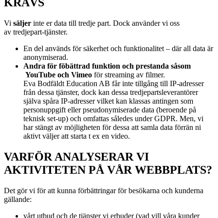
KRÄVS
Vi
s
äljer
inte er data till tredje part. Dock använder vi oss
av
tredjepart-tjänster.
En del används för säkerhet och funktionalitet – där all data är
anonymiserad.
Andra för föbättrad funktion och prestanda såsom
YouTube och Vimeo
för streaming av filmer.
Eva Bodfäldt Education AB får inte tillgång till IP-adresser
från dessa tjänster, dock kan dessa tredjepartsleverantörer
själva spåra IP-adresser vilket kan klassas antingen som
personuppgift eller pseudonymiserade data (beroende på
teknisk set-up) och omfattas således under GDPR. Men, vi
har stängt av möjligheten för dessa att samla data förrän ni
aktivt väljer att starta t ex en video.
VARFÖR ANALYSERAR VI
AKTIVITETEN PÅ VÅR WEBBPLATS?
Det gör vi för att kunna förbättringar för besökarna och kunderna
gällande:
vårt utbud och de tjänster vi erbuder (vad vill våra kunder