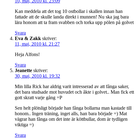
10, maj, 2010 kl. 23:09
Kan meddela att det tog 10 ostbollar i skallen innan han
fattade att de skulle landa direkt i munnen! Nu ska jag bara
lära honom att ta fram svabben och torka upp pölen på golvet
Svara
Eva & Zakk
skriver:
11, maj, 2010 kl. 21:27
Heja Alfons!
Svara
Jeanette
skriver:
30, maj, 2010 kl. 19:32
Min lilla Rick har aldrig varit intresserad av att fånga saker,
det bara studsade mot huvudet och åkte i golvet.. Man fick ett
gott skratt varje gång =P
Sen helt plötsligt började han fånga bollarna man kastade till
honom.. Ingen träning, inget alls, han bara började =) Mat
vägrar han fånga om det inte är köttbullar, dom är tydligen
viktiga =)
Svara