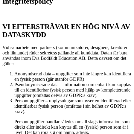
Integritetspolicy
VI EFTERSTRÄVAR EN HÖG NIVÅ AV
DATASKYDD
Vid samarbete med partners (kommunikatörer, designers, kreatörer
och liknande) råder sekretess gällande all kunddata. Datan får bara
användas inom Eva Bodfäldt Education AB. Detta oavsett om det
gäller:
Anonymiserad data – uppgifter som inte längre kan identifiera
en fysisk person (går utanför GDPR)
Pseudonymiserade data – information som enbart kan kopplas
till en identifierbar fysisk person med hjälp av kompletterande
uppgifter (omfattas delvis av GDPR:s krav).
Personuppgifter – upplysningar som avser en identifierad eller
identifierbar fysisk person (omfattas i sin helhet av GDPR:s
krav).
Personuppgifter handlar således om all slags information som
direkt eller indirekt kan knytas till en (fysisk) person som är i
livet. Det kan röra sig om namn, adress,