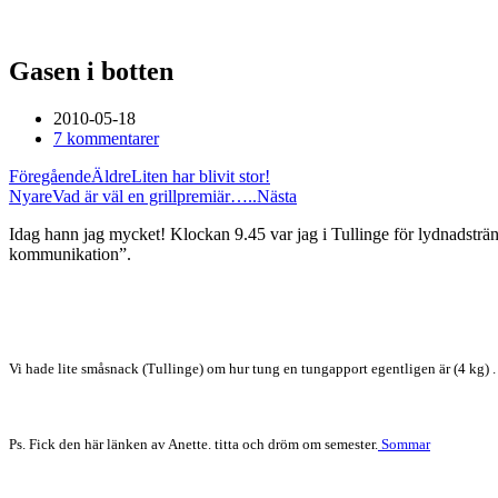
Gasen i botten
2010-05-18
7 kommentarer
Föregående
Äldre
Liten har blivit stor!
Nyare
Vad är väl en grillpremiär…..
Nästa
Idag hann jag mycket! Klockan 9.45 var jag i Tullinge för lydnadstränin
kommunikation”.
Vi hade lite småsnack (Tullinge) om hur tung en tungapport egentligen är (4 kg)
Ps. Fick den här länken av Anette. titta och dröm om semester.
Sommar