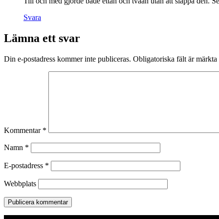
Till och med gjorde både ettan och tvåan utan att släppa den. Se
Svara
Lämna ett svar
Din e-postadress kommer inte publiceras.
Obligatoriska fält är märkta
Kommentar
*
Namn
*
E-postadress
*
Webbplats