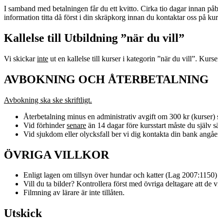
I samband med betalningen får du ett kvitto. Cirka tio dagar innan p
information titta då först i din skräpkorg innan du kontaktar oss på 
Kallelse till Utbildning ”när du vill”
Vi skickar
inte
ut en kallelse till kurser i kategorin ”när du vill”. Kurs
AVBOKNING OCH ÅTERBETALNING
Avbokning ska ske skriftligt.
Återbetalning minus en administrativ avgift om 300 kr (kurser) s
Vid förhinder
senare
än 14 dagar före kursstart måste du själv säl
Vid sjukdom eller olycksfall ber vi dig kontakta din bank angåe
ÖVRIGA VILLKOR
Enligt lagen om tillsyn över hundar och katter (Lag 2007:1150)
Vill du ta bilder? Kontrollera först med övriga deltagare att de vi
Filmning av lärare är inte tillåten.
Utskick