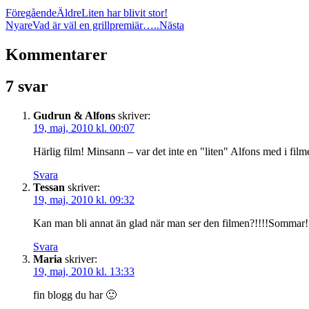
Föregående
Äldre
Liten har blivit stor!
Nyare
Vad är väl en grillpremiär…..
Nästa
Kommentarer
7 svar
Gudrun & Alfons
skriver:
19, maj, 2010 kl. 00:07
Härlig film! Minsann – var det inte en "liten" Alfons med i fi
Svara
Tessan
skriver:
19, maj, 2010 kl. 09:32
Kan man bli annat än glad när man ser den filmen?!!!!Sommar
Svara
Maria
skriver:
19, maj, 2010 kl. 13:33
fin blogg du har 🙂