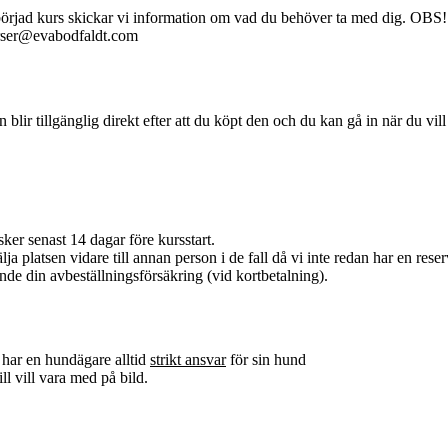
åbörjad kurs skickar vi information om vad du behöver ta med dig. OBS! 
kurser@evabodfaldt.com
en blir tillgänglig direkt efter att du köpt den och du kan gå in när du vil
ker senast 14 dagar före kursstart.
ja platsen vidare till annan person i de fall då vi inte redan har en reserv
nde din avbeställningsförsäkring (vid kortbetalning).
 har en hundägare alltid
strikt ansvar
för sin hund
ll vill vara med på bild.