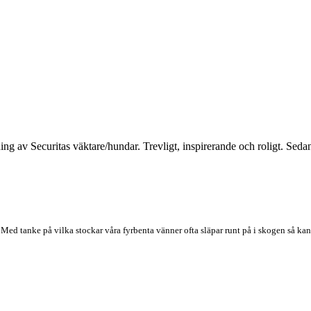
g av Securitas väktare/hundar. Trevligt, inspirerande och roligt. Sedan åk
. Med tanke på vilka stockar våra fyrbenta vänner ofta släpar runt på i skogen så ka