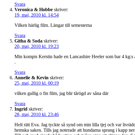
Svara
Veronica & Hobbe
skriver:
19, maj, 2010 kl. 14:54
Vilken härlig film. Längar till semesterna
Svara
Githa & Soda
skriver:
20, maj, 2010 kl. 19:23
Min kompis Kerstin hade en Lancashire Heeler som bar 4 kg:s a
.
Svara
Annelie & Kevin
skriver:
25, maj, 2010 kl. 00:19
vilken gullig o fin film, jag blir tårögd av såna där
Svara
Ingrid
skriver:
28, maj, 2010 kl. 23:46
Helt rätt Eva. Jag tyckte så synd om min lilla tjej och var livr
hemska saken. Tills jag noterade att hundarna sprang i kapp ner 