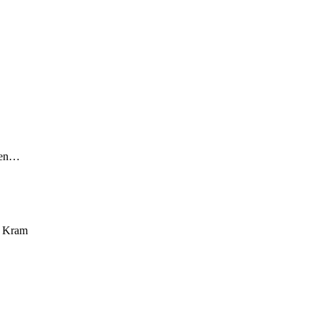
lmen…
! Kram