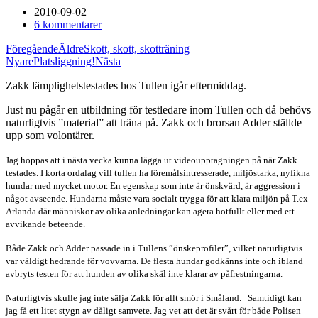
2010-09-02
6 kommentarer
Föregående
Äldre
Skott, skott, skotträning
Nyare
Platsliggning!
Nästa
Zakk lämplighetstestades hos Tullen igår eftermiddag.
Just nu pågår en utbildning för testledare inom Tullen och då behövs
naturligtvis ”material” att träna på. Zakk och brorsan Adder ställde
upp som volontärer.
Jag hoppas att i nästa vecka kunna lägga ut videoupptagningen på när Zakk
testades. I korta ordalag vill tullen ha föremålsintresserade, miljöstarka, nyfikna
hundar med mycket motor. En egenskap som inte är önskvärd, är aggression i
något avseende. Hundarna måste vara socialt trygga för att klara miljön på T.ex
Arlanda där människor av olika anledningar kan agera hotfullt eller med ett
avvikande beteende.
Både Zakk och Adder passade in i Tullens ”önskeprofiler”, vilket naturligtvis
var väldigt hedrande för vovvarna. De flesta hundar godkänns inte och ibland
avbryts testen för att hunden av olika skäl inte klarar av påfrestningarna.
Naturligtvis skulle jag inte sälja Zakk för allt smör i Småland.
Samtidigt kan
jag få ett litet stygn av dåligt samvete. Jag vet att det är svårt för både Polisen