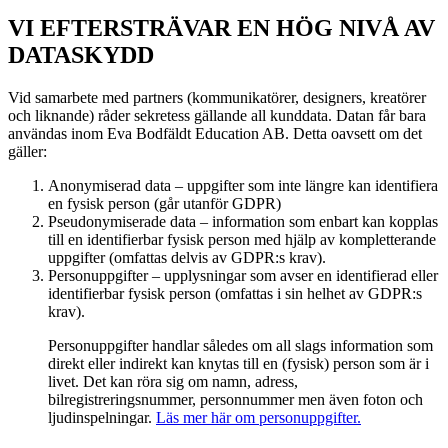
VI EFTERSTRÄVAR EN HÖG NIVÅ AV
DATASKYDD
Vid samarbete med partners (kommunikatörer, designers, kreatörer
och liknande) råder sekretess gällande all kunddata. Datan får bara
användas inom Eva Bodfäldt Education AB. Detta oavsett om det
gäller:
Anonymiserad data – uppgifter som inte längre kan identifiera
en fysisk person (går utanför GDPR)
Pseudonymiserade data – information som enbart kan kopplas
till en identifierbar fysisk person med hjälp av kompletterande
uppgifter (omfattas delvis av GDPR:s krav).
Personuppgifter – upplysningar som avser en identifierad eller
identifierbar fysisk person (omfattas i sin helhet av GDPR:s
krav).
Personuppgifter handlar således om all slags information som
direkt eller indirekt kan knytas till en (fysisk) person som är i
livet. Det kan röra sig om namn, adress,
bilregistreringsnummer, personnummer men även foton och
ljudinspelningar.
Läs mer här om personuppgifter.