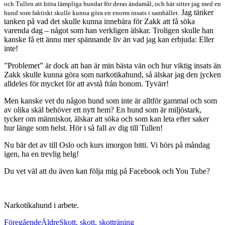
och Tullen att hitta lämpliga hundar för deras ändamål, och här sitter jag med en
Jag tänker
hund som faktiskt skulle kunna göra en enorm insats i samhället.
tanken på vad det skulle kunna innebära för Zakk att få söka
varenda dag – något som han verkligen älskar. Troligen skulle han
kanske få ett ännu mer spännande liv än vad jag kan erbjuda: Eller
inte!
”Problemet” är dock att han är min bästa vän och hur viktig insats än
Zakk skulle kunna göra som narkotikahund, så älskar jag den jycken
alldeles för mycket för att avstå från honom. Tyvärr!
Men kanske vet du någon hund som inte är alltför gammal och som
av olika skäl behöver ett nytt hem? En hund som är miljöstark,
tycker om människor, älskar att söka och som kan leta efter saker
hur länge som helst. Hör i så fall av dig till Tullen!
Nu bär det av till Oslo och kurs imorgon bitti. Vi hörs på måndag
igen, ha en trevlig helg!
Du vet väl att du även kan följa mig på Facebook och You Tube?
Narkotikahund i arbete.
Föregående
Äldre
Skott, skott, skotträning