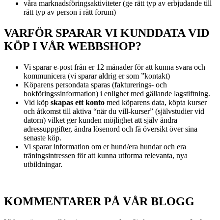
våra marknadsföringsaktiviteter (ge rätt typ av erbjudande till
rätt typ av person i rätt forum)
VARFÖR SPARAR VI KUNDDATA VID
KÖP I VÅR WEBBSHOP?
Vi sparar e-post från er 12 månader för att kunna svara och
kommunicera (vi sparar aldrig er som ”kontakt)
Köparens persondata sparas (fakturerings- och
bokföringssinformation) i enlighet med gällande lagstiftning.
Vid köp
skapas ett konto
med köparens data, köpta kurser
och åtkomst till aktiva “när du vill-kurser” (självstudier vid
datorn) vilket ger kunden möjlighet att själv ändra
adressuppgifter, ändra lösenord och få översikt över sina
senaste köp.
Vi sparar information om er hund/era hundar och era
träningsintressen för att kunna utforma relevanta, nya
utbildningar.
KOMMENTARER PÅ VÅR BLOGG