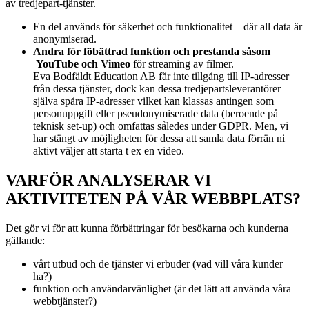
av
tredjepart-tjänster.
En del används för säkerhet och funktionalitet – där all data är
anonymiserad.
Andra för föbättrad funktion och prestanda såsom
YouTube och Vimeo
för streaming av filmer.
Eva Bodfäldt Education AB får inte tillgång till IP-adresser
från dessa tjänster, dock kan dessa tredjepartsleverantörer
själva spåra IP-adresser vilket kan klassas antingen som
personuppgift eller pseudonymiserade data (beroende på
teknisk set-up) och omfattas således under GDPR. Men, vi
har stängt av möjligheten för dessa att samla data förrän ni
aktivt väljer att starta t ex en video.
VARFÖR ANALYSERAR VI
AKTIVITETEN PÅ VÅR WEBBPLATS?
Det gör vi för att kunna förbättringar för besökarna och kunderna
gällande:
vårt utbud och de tjänster vi erbuder (vad vill våra kunder
ha?)
funktion och användarvänlighet (är det lätt att använda våra
webbtjänster?)