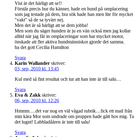
Vist är det härligt att se!!
Förstår precis hur du känner, hade en hund på omplacering
som jag testade på dem, bra sök hade han men lite för mycket
"vakt" så de sa tyvärr nej.
Men det är så härligt att se dem jobba!
Men som du säger hunden är ju en vän också men jag kollar
alltid när jag får in omplaceringar som har mycket motor,
önskade att fler aktiva hundmänniskor gjorde det samma.
ha det gott Cecilia Hamilton
Svara
Karin Wallander
skriver:
03, sep, 2010 kl. 13:45
Kul med så fint resultat och tur att han inte är till salu…
Svara
Eva & Zakk
skriver:
06, sep, 2010 kl. 12:26
Hmmm….det var nog en väl vågad rubrik…fick ett mail från
min kära Mor som undrade om proppen hade gått hos mig. Ta
det lugnt! Labbladååren är inte till salu!
Svara