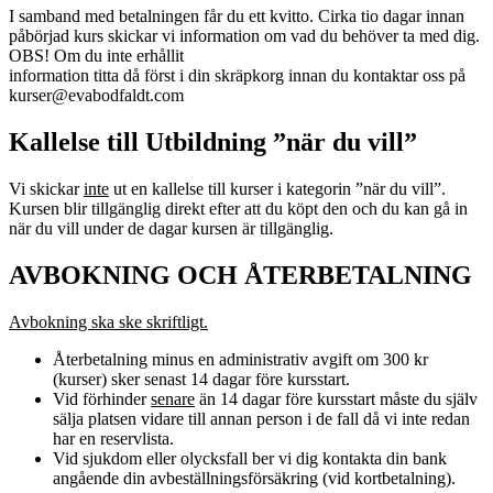
I samband med betalningen får du ett kvitto. Cirka tio dagar innan
påbörjad kurs skickar vi information om vad du behöver ta med dig.
OBS! Om du inte erhållit
information titta då först i din skräpkorg innan du kontaktar oss på
kurser@evabodfaldt.com
Kallelse till Utbildning ”när du vill”
Vi skickar
inte
ut en kallelse till kurser i kategorin ”när du vill”.
Kursen blir tillgänglig direkt efter att du köpt den och du kan gå in
när du vill under de dagar kursen är tillgänglig.
AVBOKNING OCH ÅTERBETALNING
Avbokning ska ske skriftligt.
Återbetalning minus en administrativ avgift om 300 kr
(kurser) sker senast 14 dagar före kursstart.
Vid förhinder
senare
än 14 dagar före kursstart måste du själv
sälja platsen vidare till annan person i de fall då vi inte redan
har en reservlista.
Vid sjukdom eller olycksfall ber vi dig kontakta din bank
angående din avbeställningsförsäkring (vid kortbetalning).