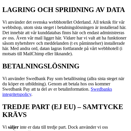
LAGRING OCH SPRIDNING AV DATA
Vi använder det svenska webbhotellet Oderland. All teknik för vår
webbshop, utom sista steget i betalningslösningen är installerad här.
Det innebär att vår kunddatabas finns här och endast administreras
av oss. Även vår mail ligger här. Vidare har vi valt att ha funktioner
såsom nyhetsbrev och meddelanden (t ex påminnelser) installerade
här. Med andra ord, datan lagras fortfarande på vårt webbhotell (i
motsats till MailChimp eller liknande).
BETALNINGSLÖSNING
Vi använder Swedbank Pay som betallösning (allra sista steget när
du köper en utbildning). Genom att betala hos oss kommer
Swedbank Pay att ta del av er betalinformation.
Swedbanks
integritetspolicy
.
TREDJE PART (EJ EU) – SAMTYCKE
KRÄVS
Vi
s
äljer
inte er data till tredje part. Dock använder vi oss