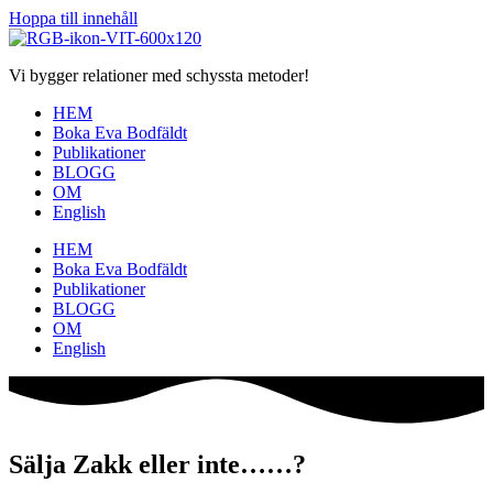
Hoppa till innehåll
Vi bygger relationer med schyssta metoder!
HEM
Boka Eva Bodfäldt
Publikationer
BLOGG
OM
English
HEM
Boka Eva Bodfäldt
Publikationer
BLOGG
OM
English
Sälja Zakk eller inte……?