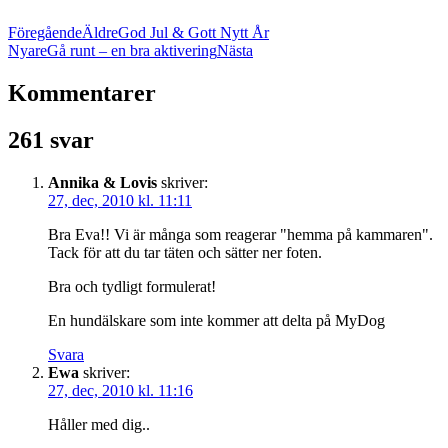
Föregående
Äldre
God Jul & Gott Nytt År
Nyare
Gå runt – en bra aktivering
Nästa
Kommentarer
261 svar
Annika & Lovis
skriver:
27, dec, 2010 kl. 11:11
Bra Eva!! Vi är många som reagerar "hemma på kammaren".
Tack för att du tar täten och sätter ner foten.
Bra och tydligt formulerat!
En hundälskare som inte kommer att delta på MyDog
Svara
Ewa
skriver:
27, dec, 2010 kl. 11:16
Håller med dig..