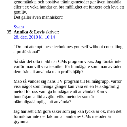
genomtänkta och positiva träningsmetoder ger även instabila
eller t ex veka hundar en bra möjlighet att fungera och leva ett
gott liv.
Det gäller även människor:)
Svara
Annika & Lovis
skriver:
28, dec, 2010 kl. 10:14
"Do not attempt these techniques yourself without consulting
a proffesional"
Så står det ofta i bild när CMs program visas. Jag förstår inte
varför man vill visa tekniker för hundägare som man avråder
dem från att använda utan proffs hjälp?
Mao så vänder sig hans TV-program till fel målgrupp, varför
visa något som många gånger kan vara en en felaktig/farlig
metod för oss vanliga hundägare att använda? Kan vi
hundägare alltid avgöra vilka metoder som är
olämpliga/lämpliga att använda?
Jag har sett CM göra saker som jag kan tycka är ok, men det
förmildrar inte det faktum att andra av CMs metoder är
grymma.