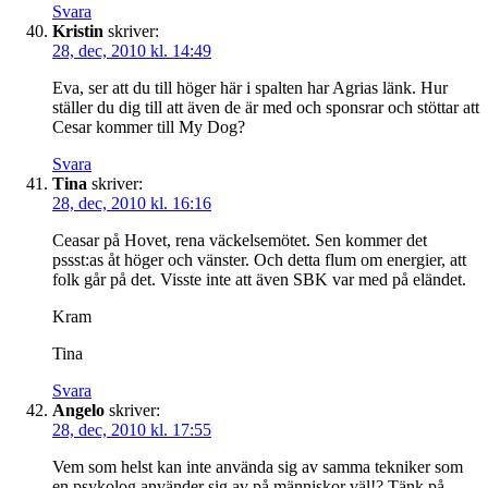
Svara
Kristin
skriver:
28, dec, 2010 kl. 14:49
Eva, ser att du till höger här i spalten har Agrias länk. Hur
ställer du dig till att även de är med och sponsrar och stöttar att
Cesar kommer till My Dog?
Svara
Tina
skriver:
28, dec, 2010 kl. 16:16
Ceasar på Hovet, rena väckelsemötet. Sen kommer det
pssst:as åt höger och vänster. Och detta flum om energier, att
folk går på det. Visste inte att även SBK var med på eländet.
Kram
Tina
Svara
Angelo
skriver:
28, dec, 2010 kl. 17:55
Vem som helst kan inte använda sig av samma tekniker som
en psykolog använder sig av på människor väl!? Tänk på