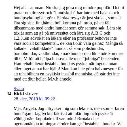
Hej alla samman. Nu ska jag göra mig mindre populär! Det ni
pratar om,dressyr och "hundskola" har inte med balans och
hundpsykologi att göra. Skola/dressyr är just skola.., som att
lära sig sitta fint,hämta boll,komma på inrop, på ett fält
tillsammans med andra hundar som gör samma sak. Lära sig
trix är som att gå på universitet och lära sig A,B,C och
1,2,3..en advokat,en läkare eller en professor behöver inte
vara socialt kompetenta.., de kan t.o.m vara galna;) Många så
kallade "välutbildade" hundar, så som polishundar,
bombhundar, vakthundar, knarkhundar och liknande kommer
till C.M för att hjälpa husse/matte med "jobbiga" beteenden.
Han rehabiliterar instabila hundars psyke, när ingen annan
eller inget annat har hjälp! Man kan inte göra halvmesyrer för
att rehabilitera en psykiskt instabil människa, då går det inte
med ett djur heller. M.v.h angelo
Svara
Kicki
skriver:
28, dec, 2010 kl. 09:22
Mja, Angelo. Jag uttrycker mig som lekman, men som erfaren
hundägare. Jag tycker faktiskt att inlärning och psyke är
väldigt nära kopplade till varandra! Brutala eller
ogenomtänkta träningsmetoder kan ge "instabila" hundar. Väl