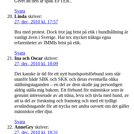
Givet att den är spak EFTER..
Svara
Linda
skriver:
27, dec, 2010 kl. 17:57
Bra med protest. Dock tror jag brist på etik i hundhållning är
vanligt även i Sverige. Har tex mycket tråkiga egna
erfarenheter av IMMIs brist på etik.
Svara
Ina och Oscar
skriver:
27, dec, 2010 kl. 18:09
Det kanske är tid för ett nytt hundsportsförbund som står
utanför både SBK och SKK och deras eventuella olika
ställningstaganden – en del av dem skulle jag personligen
aldrig ställa mig bakom. Ett förbund för människor som är
genuint intresserade av att träna, leva och tävla med hund, av
att ta del av forskning och framsteg och med ett tydligt
avståndstagande för att trycka ner andra oavsett om det gäller
människor eller djur.
Svara
AnneGry
skriver:
27, dec, 2010 kl. 18:31