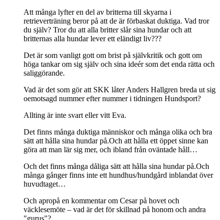
Att många lyfter en del av britterna till skyarna i
retrieverträning beror på att de är förbaskat duktiga. Vad tror
du själv? Tror du att alla britter slår sina hundar och att
britternas alla hundar lever ett eländigt liv???
Det är som vanligt gott om brist på självkritik och gott om
höga tankar om sig själv och sina ideér som det enda rätta och
saliggörande.
Vad är det som gör att SKK låter Anders Hallgren breda ut sig
oemotsagd nummer efter nummer i tidningen Hundsport?
Allting är inte svart eller vitt Eva.
Det finns många duktiga människor och många olika och bra
sätt att hålla sina hundar på.Och att hålla ett öppet sinne kan
göra att man lär sig mer, och ibland från oväntade håll…
Och det finns många dåliga sätt att hålla sina hundar på.Och
många gånger finns inte ett hundhus/hundgård inblandat över
huvudtaget…
Och apropå en kommentar om Cesar på hovet och
väcklesemöte – vad är det för skillnad på honom och andra
"gurus"?