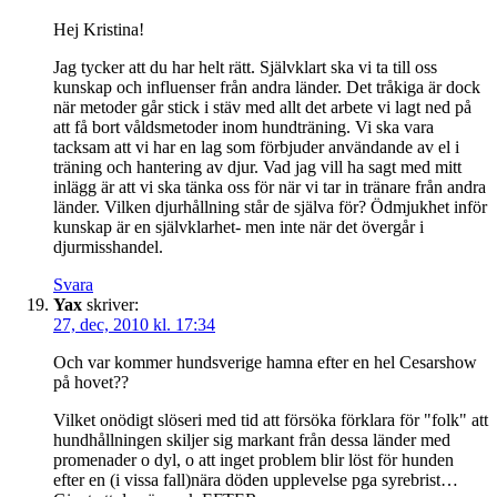
Hej Kristina!
Jag tycker att du har helt rätt. Självklart ska vi ta till oss
kunskap och influenser från andra länder. Det tråkiga är dock
när metoder går stick i stäv med allt det arbete vi lagt ned på
att få bort våldsmetoder inom hundträning. Vi ska vara
tacksam att vi har en lag som förbjuder användande av el i
träning och hantering av djur. Vad jag vill ha sagt med mitt
inlägg är att vi ska tänka oss för när vi tar in tränare från andra
länder. Vilken djurhållning står de själva för? Ödmjukhet inför
kunskap är en självklarhet- men inte när det övergår i
djurmisshandel.
Svara
Yax
skriver:
27, dec, 2010 kl. 17:34
Och var kommer hundsverige hamna efter en hel Cesarshow
på hovet??
Vilket onödigt slöseri med tid att försöka förklara för "folk" att
hundhållningen skiljer sig markant från dessa länder med
promenader o dyl, o att inget problem blir löst för hunden
efter en (i vissa fall)nära döden upplevelse pga syrebrist…