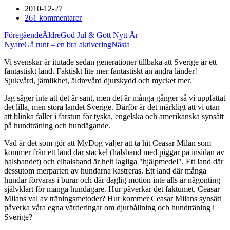
2010-12-27
261 kommentarer
Föregående
Äldre
God Jul & Gott Nytt År
Nyare
Gå runt – en bra aktivering
Nästa
Vi svenskar är itutade sedan generationer tillbaka att Sverige är ett
fantastiskt land. Faktiskt lite mer fantastiskt än andra länder!
Sjukvård, jämlikhet, äldrevård djurskydd och mycket mer.
Jag säger inte att det är sant, men det är många gånger så vi uppfattat
det lilla, men stora landet Sverige. Därför är det märkligt att vi utan
att blinka faller i farstun för tyska, engelska och amerikanska synsätt
på hundträning och hundägande.
Vad är det som gör att MyDog väljer att ta hit Ceasar Milan som
kommer från ett land där stackel (halsband med piggar på insidan av
halsbandet) och elhalsband är helt lagliga "hjälpmedel". Ett land där
dessutom merparten av hundarna kastreras. Ett land där många
hundar förvaras i burar och där daglig motion inte alls är någonting
självklart för många hundägare. Hur påverkar det faktumet, Ceasar
Milans val av träningsmetoder? Hur kommer Ceasar Milans synsätt
påverka våra egna värderingar om djurhållning och hundträning i
Sverige?