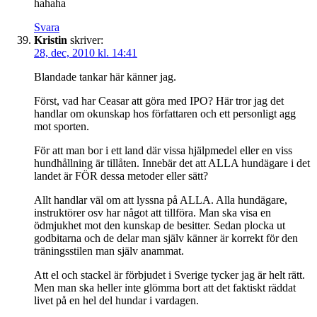
hahaha
Svara
Kristin
skriver:
28, dec, 2010 kl. 14:41
Blandade tankar här känner jag.
Först, vad har Ceasar att göra med IPO? Här tror jag det
handlar om okunskap hos författaren och ett personligt agg
mot sporten.
För att man bor i ett land där vissa hjälpmedel eller en viss
hundhållning är tillåten. Innebär det att ALLA hundägare i det
landet är FÖR dessa metoder eller sätt?
Allt handlar väl om att lyssna på ALLA. Alla hundägare,
instruktörer osv har något att tillföra. Man ska visa en
ödmjukhet mot den kunskap de besitter. Sedan plocka ut
godbitarna och de delar man själv känner är korrekt för den
träningsstilen man själv anammat.
Att el och stackel är förbjudet i Sverige tycker jag är helt rätt.
Men man ska heller inte glömma bort att det faktiskt räddat
livet på en hel del hundar i vardagen.