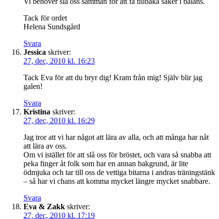
Vi behöver slå oss samman för att få tillbaka saker i balans.
Tack för ordet
Helena Sundsgård
Svara
Jessica
skriver:
27, dec, 2010 kl. 16:23
Tack Eva för att du bryr dig! Kram från mig! Själv blir jag
galen!
Svara
Kristina
skriver:
27, dec, 2010 kl. 16:29
Jag tror att vi har något att lära av alla, och att många har nåt
att lära av oss.
Om vi istället för att slå oss för bröstet, och vara så snabba att
peka finger åt folk som har en annan bakgrund, är lite
ödmjuka och tar till oss de vettiga bitarna i andras träningstänk
– så har vi chans att komma mycket längre mycket snabbare.
Svara
Eva & Zakk
skriver:
27, dec, 2010 kl. 17:19