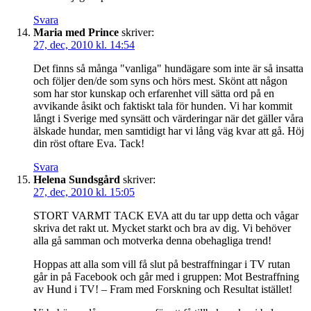
Svara
Maria med Prince
skriver:
27, dec, 2010 kl. 14:54
Det finns så många "vanliga" hundägare som inte är så insatta
och följer den/de som syns och hörs mest. Skönt att någon
som har stor kunskap och erfarenhet vill sätta ord på en
avvikande åsikt och faktiskt tala för hunden. Vi har kommit
långt i Sverige med synsätt och värderingar när det gäller våra
älskade hundar, men samtidigt har vi lång väg kvar att gå. Höj
din röst oftare Eva. Tack!
Svara
Helena Sundsgård
skriver:
27, dec, 2010 kl. 15:05
STORT VARMT TACK EVA att du tar upp detta och vågar
skriva det rakt ut. Mycket starkt och bra av dig. Vi behöver
alla gå samman och motverka denna obehagliga trend!
Hoppas att alla som vill få slut på bestraffningar i TV rutan
går in på Facebook och går med i gruppen: Mot Bestraffning
av Hund i TV! – Fram med Forskning och Resultat istället!