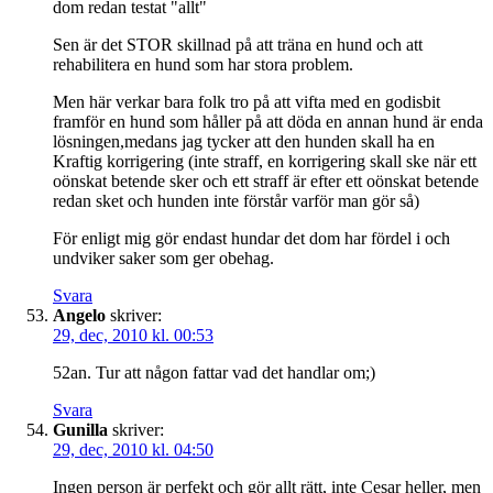
dom redan testat "allt"
Sen är det STOR skillnad på att träna en hund och att
rehabilitera en hund som har stora problem.
Men här verkar bara folk tro på att vifta med en godisbit
framför en hund som håller på att döda en annan hund är enda
lösningen,medans jag tycker att den hunden skall ha en
Kraftig korrigering (inte straff, en korrigering skall ske när ett
oönskat betende sker och ett straff är efter ett oönskat betende
redan sket och hunden inte förstår varför man gör så)
För enligt mig gör endast hundar det dom har fördel i och
undviker saker som ger obehag.
Svara
Angelo
skriver:
29, dec, 2010 kl. 00:53
52an. Tur att någon fattar vad det handlar om;)
Svara
Gunilla
skriver:
29, dec, 2010 kl. 04:50
Ingen person är perfekt och gör allt rätt, inte Cesar heller, men