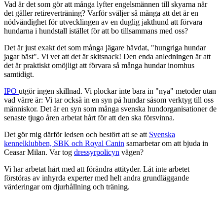
Vad är det som gör att många lyfter engelsmännen till skyarna när
det gäller retireverträning? Varför sväljer så många att det är en
nödvändighet för utvecklingen av en duglig jakthund att förvara
hundarna i hundstall istället för att bo tillsammans med oss?
Det är just exakt det som många jägare hävdat, "hungriga hundar
jagar bäst". Vi vet att det är skitsnack! Den enda anledningen är att
det är praktiskt omöjligt att förvara så många hundar inomhus
samtidigt.
IPO
utgör ingen skillnad. Vi plockar inte bara in "nya" metoder utan
vad värre är: Vi tar också in en syn på hundar såsom verktyg till oss
människor. Det är en syn som många svenska hundorganisationer de
senaste tjugo åren arbetat hårt för att den ska försvinna.
Det gör mig därför ledsen och bestört att se att
Svenska
kennelklubben, SBK och Royal Canin
samarbetar om att bjuda in
Ceasar Milan. Var tog
dressyrpolicyn
vägen?
Vi har arbetat hårt med att förändra attityder. Låt inte arbetet
förstöras av inhyrda experter med helt andra grundläggande
värderingar om djurhållning och träning.