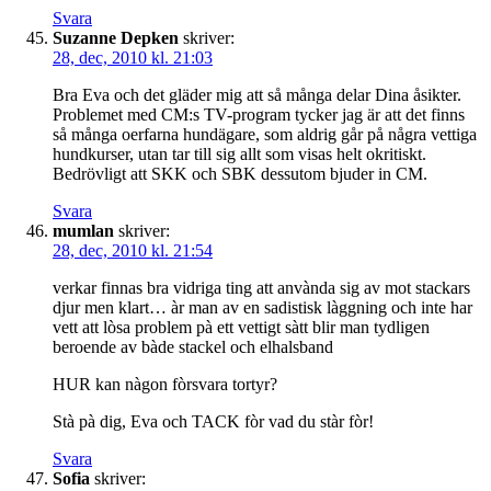
Svara
Suzanne Depken
skriver:
28, dec, 2010 kl. 21:03
Bra Eva och det gläder mig att så många delar Dina åsikter.
Problemet med CM:s TV-program tycker jag är att det finns
så många oerfarna hundägare, som aldrig går på några vettiga
hundkurser, utan tar till sig allt som visas helt okritiskt.
Bedrövligt att SKK och SBK dessutom bjuder in CM.
Svara
mumlan
skriver:
28, dec, 2010 kl. 21:54
verkar finnas bra vidriga ting att anvànda sig av mot stackars
djur men klart… àr man av en sadistisk làggning och inte har
vett att lòsa problem pà ett vettigt sàtt blir man tydligen
beroende av bàde stackel och elhalsband
HUR kan nàgon fòrsvara tortyr?
Stà pà dig, Eva och TACK fòr vad du stàr fòr!
Svara
Sofia
skriver: