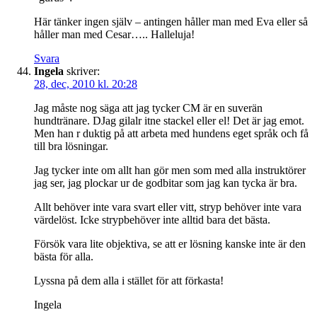
Här tänker ingen själv – antingen håller man med Eva eller så
håller man med Cesar….. Halleluja!
Svara
Ingela
skriver:
28, dec, 2010 kl. 20:28
Jag måste nog säga att jag tycker CM är en suverän
hundtränare. DJag gilalr itne stackel eller el! Det är jag emot.
Men han r duktig på att arbeta med hundens eget språk och få
till bra lösningar.
Jag tycker inte om allt han gör men som med alla instruktörer
jag ser, jag plockar ur de godbitar som jag kan tycka är bra.
Allt behöver inte vara svart eller vitt, stryp behöver inte vara
värdelöst. Icke strypbehöver inte alltid bara det bästa.
Försök vara lite objektiva, se att er lösning kanske inte är den
bästa för alla.
Lyssna på dem alla i stället för att förkasta!
Ingela