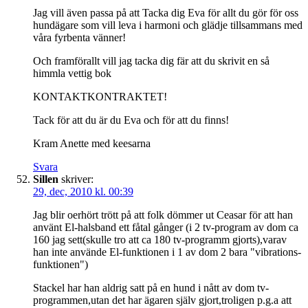
Jag vill även passa på att Tacka dig Eva för allt du gör för oss
hundägare som vill leva i harmoni och glädje tillsammans med
våra fyrbenta vänner!
Och framförallt vill jag tacka dig fär att du skrivit en så
himmla vettig bok
KONTAKTKONTRAKTET!
Tack för att du är du Eva och för att du finns!
Kram Anette med keesarna
Svara
Sillen
skriver:
29, dec, 2010 kl. 00:39
Jag blir oerhört trött på att folk dömmer ut Ceasar för att han
använt El-halsband ett fåtal gånger (i 2 tv-program av dom ca
160 jag sett(skulle tro att ca 180 tv-programm gjorts),varav
han inte använde El-funktionen i 1 av dom 2 bara "vibrations-
funktionen")
Stackel har han aldrig satt på en hund i nått av dom tv-
programmen,utan det har ägaren själv gjort,troligen p.g.a att