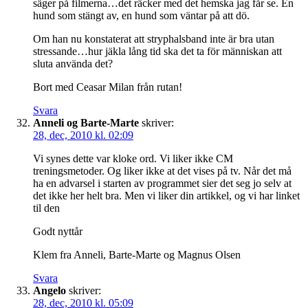
säger på filmerna…det räcker med det hemska jag får se. En
hund som stängt av, en hund som väntar på att dö.
Om han nu konstaterat att stryphalsband inte är bra utan
stressande…hur jäkla lång tid ska det ta för människan att
sluta använda det?
Bort med Ceasar Milan från rutan!
Svara
Anneli og Barte-Marte
skriver:
28, dec, 2010 kl. 02:09
Vi synes dette var kloke ord. Vi liker ikke CM
treningsmetoder. Og liker ikke at det vises på tv. Når det må
ha en advarsel i starten av programmet sier det seg jo selv at
det ikke her helt bra. Men vi liker din artikkel, og vi har linket
til den
Godt nyttår
Klem fra Anneli, Barte-Marte og Magnus Olsen
Svara
Angelo
skriver:
28, dec, 2010 kl. 05:09