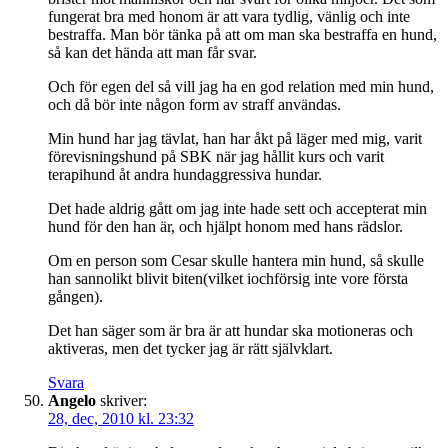
fungerat bra med honom är att vara tydlig, vänlig och inte
bestraffa. Man bör tänka på att om man ska bestraffa en hund,
så kan det hända att man får svar.
Och för egen del så vill jag ha en god relation med min hund,
och då bör inte någon form av straff användas.
Min hund har jag tävlat, han har åkt på läger med mig, varit
förevisningshund på SBK när jag hållit kurs och varit
terapihund åt andra hundaggressiva hundar.
Det hade aldrig gått om jag inte hade sett och accepterat min
hund för den han är, och hjälpt honom med hans rädslor.
Om en person som Cesar skulle hantera min hund, så skulle
han sannolikt blivit biten(vilket iochförsig inte vore första
gången).
Det han säger som är bra är att hundar ska motioneras och
aktiveras, men det tycker jag är rätt självklart.
Svara
Angelo
skriver:
28, dec, 2010 kl. 23:32