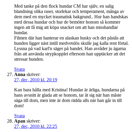
Med tanke på den flock hundar CM har själv, en salig
blandning olika raser, storlekar och temperament, många av
dem med en mycket traumatisk bakgrund.. Hur han handskas
med dessa hundar och hur de bemöter honom så kommer
ingen att få mig att köpa snacket om att han misshandlar
hundar.
Filmen där han hanterar en alaskan husky och det påstås att
hunden ligger näst intill medvetslös skulle jag kalla rent förtal.
Lyssna på vad karl'n säger på bandet. Han avråder ju ägarna
från att använda strypkopplet eftersom han upptäcker att det
stressar hunden.
Svara
Anna
skriver:
27, dec, 2010 kl. 20:19
Kan bara hålla med Kristina! Hundar är ärliga, hundarna på
hans avsnitt är glada att se honom, tar åt sig när han måste
säga till dom, men inte är dom rädda alls när han går in till
dom!
Svara
Apan
skriver:
27, dec, 2010 kl. 22:25