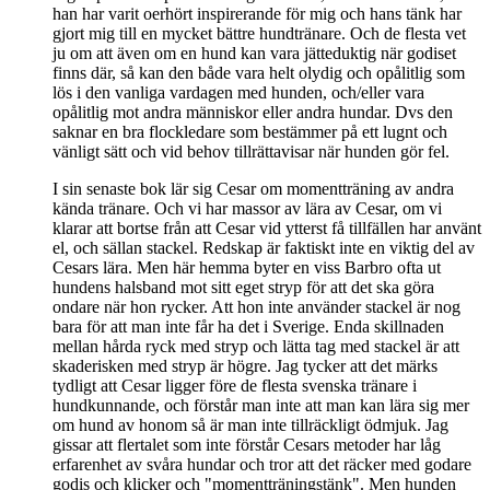
han har varit oerhört inspirerande för mig och hans tänk har
gjort mig till en mycket bättre hundtränare. Och de flesta vet
ju om att även om en hund kan vara jätteduktig när godiset
finns där, så kan den både vara helt olydig och opålitlig som
lös i den vanliga vardagen med hunden, och/eller vara
opålitlig mot andra människor eller andra hundar. Dvs den
saknar en bra flockledare som bestämmer på ett lugnt och
vänligt sätt och vid behov tillrättavisar när hunden gör fel.
I sin senaste bok lär sig Cesar om momentträning av andra
kända tränare. Och vi har massor av lära av Cesar, om vi
klarar att bortse från att Cesar vid ytterst få tillfällen har använt
el, och sällan stackel. Redskap är faktiskt inte en viktig del av
Cesars lära. Men här hemma byter en viss Barbro ofta ut
hundens halsband mot sitt eget stryp för att det ska göra
ondare när hon rycker. Att hon inte använder stackel är nog
bara för att man inte får ha det i Sverige. Enda skillnaden
mellan hårda ryck med stryp och lätta tag med stackel är att
skaderisken med stryp är högre. Jag tycker att det märks
tydligt att Cesar ligger före de flesta svenska tränare i
hundkunnande, och förstår man inte att man kan lära sig mer
om hund av honom så är man inte tillräckligt ödmjuk. Jag
gissar att flertalet som inte förstår Cesars metoder har låg
erfarenhet av svåra hundar och tror att det räcker med godare
godis och klicker och "momentträningstänk". Men hunden