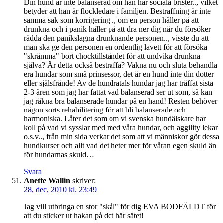
Din hund är inte balanserad om han har sociala brister.., vilket
betyder att han är flockledare i familjen. Bestraffning är inte
samma sak som korrigering.., om en person håller på att
drunkna och i panik håller på att dra ner dig när du försöker
rädda den panikslagna drunknande personen.., visste du att
man ska ge den personen en ordentlig lavett för att försöka
"skrämma" bort chocktillståndet för att undvika drunkna
själva? Är detta också bestraffa? Vakna nu och sluta behandla
era hundar som små prinsessor, det är en hund inte din dotter
eller själsfrände! Av de hundratals hundar jag har träffat sista
2-3 åren som jag har fattat vad balanserad ser ut som, så kan
jag räkna bra balanserade hundar på en hand! Resten behöver
någon sorts rehabilitering för att bli balanserade och
harmoniska. Låter det som om vi svenska hundälskare har
koll på vad vi sysslar med med våra hundar, och aggility lekar
o.s.v.., från min sida verkar det som att vi människor gör dessa
hundkurser och allt vad det heter mer för våran egen skuld än
för hundarnas skuld…
Svara
Anette Wallin
skriver:
28, dec, 2010 kl. 23:49
Jag vill utbringa en stor "skål" för dig EVA BODFÄLDT för
att du sticker ut hakan på det här sätet!