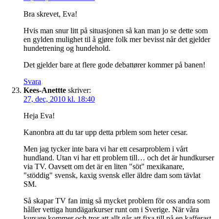
Bra skrevet, Eva!
Hvis man snur litt på situasjonen så kan man jo se dette som
en gylden mulighet til å gjøre folk mer bevisst når det gjelder
hundetrening og hundehold.
Det gjelder bare at flere gode debattører kommer på banen!
Svara
Kees-Anettte
skriver:
27, dec, 2010 kl. 18:40
Heja Eva!
Kanonbra att du tar upp detta prblem som heter cesar.
Men jag tycker inte bara vi har ett cesarproblem i vårt
hundland. Utan vi har ett problem till… och det är hundkurser
via TV. Oavsett om det är en liten "söt" mexikanare,
"stöddig" svensk, kaxig svensk eller äldre dam som tävlat
SM.
Så skapar TV fan imig så mycket problem för oss andra som
håller vettiga hundägarkurser runt om i Sverige. När våra
kursare kommer och tror att allt går att fixa till på en kafferast.