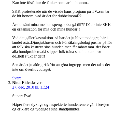
Kan inte föstå hur de tänker som tar hit honom..
SKK protesterade när de visade hans program på TV..sen tar
de hit honom..vad är det för dubbelmoral??
Är det sånt mina medlemspengar ska gå till?? Då är inte SKK
en organisation för mig och mina hundar!!
Vad det gäller kastraktion..så har det ju blivit modegrej här i
landet oxå..Djursjukhusen och Försäkringsbolag pushar på för
att folk ska kastrera sina hundar..man får rabatt mm..det löser
alla hundproblem..då slipper folk träna sina hundar..tror
de..helt sjukt är det!!
Sen är det ju aldrig riskfritt att göra ingrepp..men det talas det
inte om överhuvudtaget.
Svara
Nina Eide
skriver:
27, dec, 2010 kl. 11:24
Supert Eva!
Håper flere dyktige og respekterte hundetrenere går i bresjen
og er klare og tydelige i sine standpunkter!