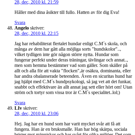
28, dec, 2010 kl. 21:59
Håller med dina åsikter till fullo. Hatten av för dig Eva!
Svara
Angelo
skriver:
28, dec, 2010 kl. 22:15
Jag har rehabiliterat flertalet hundar enligt C.M´s skola, och
många av dem har gått alla möjliga sorts "hundskolor"..,
vilket tydligen inte gör någon större nytta. Hundar som
fungerar perfekt under deras träningar, tävlingar och annat..,
men som hemma bestämmer vad som gäller. Som skäller på
allt och alla för att vakta "flocken",är osäkra, dominanta, eller
har andra obalanserade beteenden. Även en sicuritas hund har
jag hjälpt med C.M´s hundpsykologi, så jag vet att det funkar,
snabbt och effektivare än allt annat jag sett eller hört om! Utan
ström och tortyr som vissa tror är C.M´s specialitet..lol;)
Svara
LIv
skriver:
28, dec, 2010 kl. 23:06
Hej. Jag har en hund som har varit mycket svår att få att
fungera. Han är en bruksmalle. Han har hög skärpa, sociala
brister mot människor och har svårt för olika miljöer. Det som