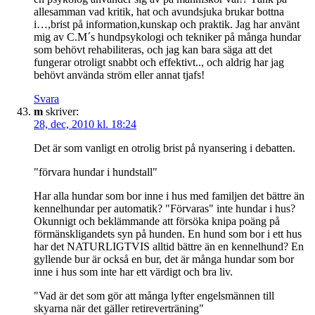
allesamman vad kritik, hat och avundsjuka brukar bottna
i…,brist på information,kunskap och praktik. Jag har använt
mig av C.M´s hundpsykologi och tekniker på många hundar
som behövt rehabiliteras, och jag kan bara säga att det
fungerar otroligt snabbt och effektivt.., och aldrig har jag
behövt använda ström eller annat tjafs!
Svara
m
skriver:
28, dec, 2010 kl. 18:24
Det är som vanligt en otrolig brist på nyansering i debatten.
"förvara hundar i hundstall"
Har alla hundar som bor inne i hus med familjen det bättre än
kennelhundar per automatik? "Förvaras" inte hundar i hus?
Okunnigt och beklämmande att försöka knipa poäng på
förmänskligandets syn på hunden. En hund som bor i ett hus
har det NATURLIGTVIS alltid bättre än en kennelhund? En
gyllende bur är också en bur, det är många hundar som bor
inne i hus som inte har ett värdigt och bra liv.
"Vad är det som gör att många lyfter engelsmännen till
skyarna när det gäller retireverträning"