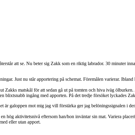
nt återstår att se. Nu beter sig Zakk som en riktig labrador. 30 minuter 
övningar. Just nu står apportering på schemat. Föremålen varierar. Iblan
ut Zakks matskål för att sedan gå ut på tomten och hiva iväg ölburken. J
 en blixtsnabb ingång med apporten. På det tredje försöket lyckades Zak
det är galoppen mot mig jag vill förstärka ger jag belöningssignalen i d
en hög aktivitetsnivå eftersom han/hon inväntar sin mat. Variera place
– med eller utan apport.