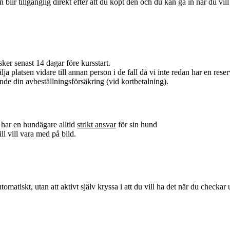
en blir tillgänglig direkt efter att du köpt den och du kan gå in när du vil
ker senast 14 dagar före kursstart.
ja platsen vidare till annan person i de fall då vi inte redan har en reserv
nde din avbeställningsförsäkring (vid kortbetalning).
 har en hundägare alltid
strikt ansvar
för sin hund
ll vill vara med på bild.
atiskt, utan att aktivt själv kryssa i att du vill ha det när du checkar u