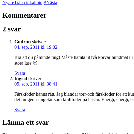
Nyare
Träna inkallning!
Nästa
Kommentarer
2 svar
Gudrun
skriver:
04, sep, 2011 kl. 19:02
Bra att du påminde mig! Måste hämta ut två korvar hundmat ur frys
stora lass 😉
Svara
Ingrid
skriver:
05, sep, 2011 kl. 08:41
Färskfoder känns rätt. Jag blandar torr-och färskfoder för att ku
det fungerar ungefär som kraftfoder på hästar. Energi, energi, ene
Svara
Lämna ett svar