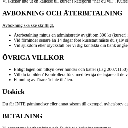
Vi skickar
inte
ut en kallelse till kurser i kategorin ”när du vill”. Kurs
AVBOKNING OCH ÅTERBETALNING
Avbokning ska ske skriftligt.
Återbetalning minus en administrativ avgift om 300 kr (kurser) s
Vid förhinder
senare
än 14 dagar före kursstart måste du själv säl
Vid sjukdom eller olycksfall ber vi dig kontakta din bank angåe
ÖVRIGA VILLKOR
Enligt lagen om tillsyn över hundar och katter (Lag 2007:1150)
Vill du ta bilder? Kontrollera först med övriga deltagare att de vi
Filmning av lärare är inte tillåten.
Utskick
Du får INTE påminnelser eller annat såsom till exempel nyhetsbrev autom
BETALNING