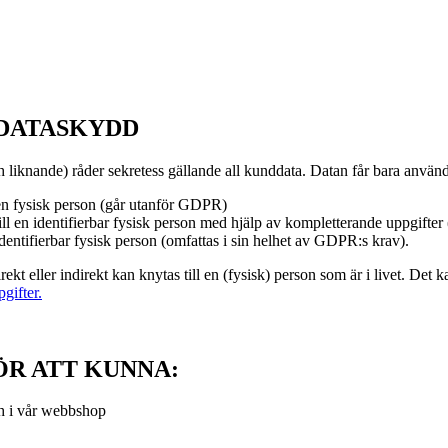
 DATASKYDD
 liknande) råder sekretess gällande all kunddata. Datan får bara anvä
 en fysisk person (går utanför GDPR)
l en identifierbar fysisk person med hjälp av kompletterande uppgifter
dentifierbar fysisk person (omfattas i sin helhet av GDPR:s krav).
ekt eller indirekt kan knytas till en (fysisk) person som är i livet. D
gifter.
ÖR ATT KUNNA:
ch i vår webbshop