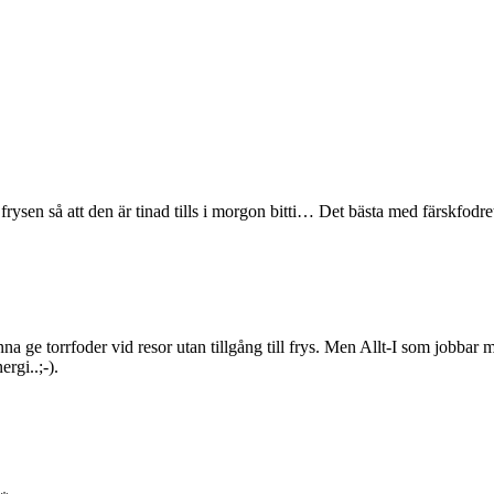
en så att den är tinad tills i morgon bitti… Det bästa med färskfodret är
nna ge torrfoder vid resor utan tillgång till frys. Men Allt-I som jobbar
rgi..;-).