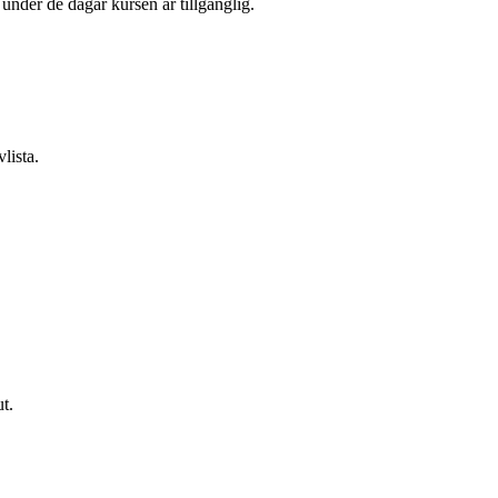
l under de dagar kursen är tillgänglig.
lista.
t.