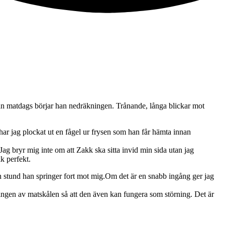
innan matdags börjar han nedräkningen. Trånande, långa blickar mot
d har jag plockat ut en fågel ur frysen som han får hämta innan
ag bryr mig inte om att Zakk ska sitta invid min sida utan jag
k perfekt.
en stund han springer fort mot mig.Om det är en snabb ingång ger jag
ringen av matskålen så att den även kan fungera som störning. Det är