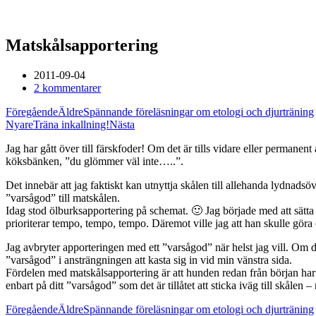
Matskålsapportering
2011-09-04
2 kommentarer
Föregående
Äldre
Spännande föreläsningar om etologi och djurträning
Nyare
Träna inkallning!
Nästa
Jag har gått över till färskfoder! Om det är tills vidare eller permane
köksbänken, ”du glömmer väl inte…..”.
Det innebär att jag faktiskt kan utnyttja skålen till allehanda lydnads
”varsågod” till matskålen.
Idag stod ölburksapportering på schemat. 🙂 Jag började med att sätta 
prioriterar tempo, tempo, tempo. Däremot ville jag att han skulle göra
Jag avbryter apporteringen med ett ”varsågod” när helst jag vill. Om 
”varsågod” i ansträngningen att kasta sig in vid min vänstra sida.
Fördelen med matskålsapportering är att hunden redan från början har 
enbart på ditt ”varsågod” som det är tillåtet att sticka iväg till skålen 
Föregående
Äldre
Spännande föreläsningar om etologi och djurträning