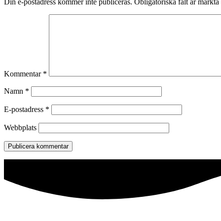
Din e-postadress kommer inte publiceras.
Obligatoriska fält är märkta
Kommentar
*
Namn
*
E-postadress
*
Webbplats