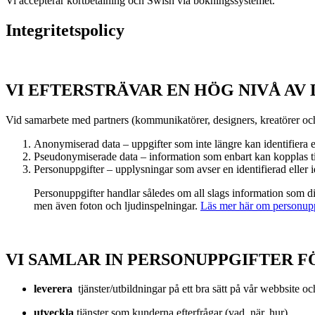
Vi accepterar kortbetalning och Swish via bokningssystemet.
Integritetspolicy
VI EFTERSTRÄVAR EN HÖG NIVÅ AV
Vid samarbete med partners (kommunikatörer, designers, kreatörer och
Anonymiserad data – uppgifter som inte längre kan identifiera
Pseudonymiserade data – information som enbart kan kopplas til
Personuppgifter – upplysningar som avser en identifierad eller i
Personuppgifter handlar således om all slags information som dir
men även foton och ljudinspelningar.
Läs mer här om personupp
VI SAMLAR IN PERSONUPPGIFTER F
leverera
tjänster/utbildningar på ett bra sätt på vår webbsite o
utveckla
tjänster som kunderna efterfrågar (vad, när, hur)