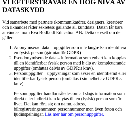
VI EFTERSTRÄVAR EN HÖG NIVÅ AV
DATASKYDD
Vid samarbete med partners (kommunikatörer, designers, kreatörer
och liknande) råder sekretess gällande all kunddata. Datan får bara
användas inom Eva Bodfäldt Education AB. Detta oavsett om det
gäller:
Anonymiserad data – uppgifter som inte längre kan identifiera
en fysisk person (går utanför GDPR)
Pseudonymiserade data – information som enbart kan kopplas
till en identifierbar fysisk person med hjälp av kompletterande
uppgifter (omfattas delvis av GDPR:s krav).
Personuppgifter – upplysningar som avser en identifierad eller
identifierbar fysisk person (omfattas i sin helhet av GDPR:s
krav).
Personuppgifter handlar således om all slags information som
direkt eller indirekt kan knytas till en (fysisk) person som är i
livet. Det kan röra sig om namn, adress,
bilregistreringsnummer, personnummer men även foton och
ljudinspelningar.
Läs mer här om personuppgifter.