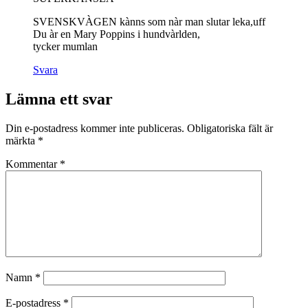
SVENSKVÀGEN kànns som nàr man slutar leka,uff
Du àr en Mary Poppins i hundvàrlden,
tycker mumlan
Svara
Lämna ett svar
Din e-postadress kommer inte publiceras.
Obligatoriska fält är
märkta
*
Kommentar
*
Namn
*
E-postadress
*