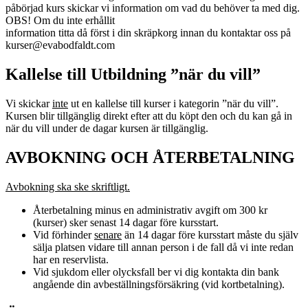
påbörjad kurs skickar vi information om vad du behöver ta med dig.
OBS! Om du inte erhållit
information titta då först i din skräpkorg innan du kontaktar oss på
kurser@evabodfaldt.com
Kallelse till Utbildning ”när du vill”
Vi skickar
inte
ut en kallelse till kurser i kategorin ”när du vill”.
Kursen blir tillgänglig direkt efter att du köpt den och du kan gå in
när du vill under de dagar kursen är tillgänglig.
AVBOKNING OCH ÅTERBETALNING
Avbokning ska ske skriftligt.
Återbetalning minus en administrativ avgift om 300 kr
(kurser) sker senast 14 dagar före kursstart.
Vid förhinder
senare
än 14 dagar före kursstart måste du själv
sälja platsen vidare till annan person i de fall då vi inte redan
har en reservlista.
Vid sjukdom eller olycksfall ber vi dig kontakta din bank
angående din avbeställningsförsäkring (vid kortbetalning).