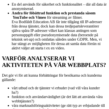
En del används för säkerhet och funktionalitet – där all data är
anonymiserad.
Andra för föbättrad funktion och prestanda såsom
YouTube och Vimeo
för streaming av filmer.
Eva Bodfäldt Education AB får inte tillgång till IP-adresser
från dessa tjänster, dock kan dessa tredjepartsleverantörer
själva spåra IP-adresser vilket kan klassas antingen som
personuppgift eller pseudonymiserade data (beroende på
teknisk set-up) och omfattas således under GDPR. Men, vi
har stängt av möjligheten för dessa att samla data förrän ni
aktivt väljer att starta t ex en video.
VARFÖR ANALYSERAR VI
AKTIVITETEN PÅ VÅR WEBBPLATS?
Det gör vi för att kunna förbättringar för besökarna och kunderna
gällande:
vårt utbud och de tjänster vi erbuder (vad vill våra kunder
ha?)
funktion och användarvänlighet (är det lätt att använda våra
webbtjänster?)
våra marknadsföringsaktiviteter (ge rätt typ av erbjudande till