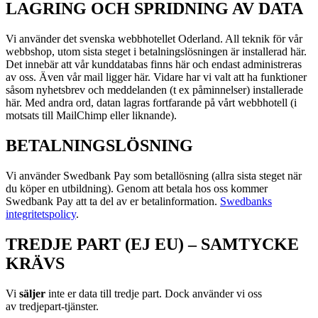
LAGRING OCH SPRIDNING AV DATA
Vi använder det svenska webbhotellet Oderland. All teknik för vår
webbshop, utom sista steget i betalningslösningen är installerad här.
Det innebär att vår kunddatabas finns här och endast administreras
av oss. Även vår mail ligger här. Vidare har vi valt att ha funktioner
såsom nyhetsbrev och meddelanden (t ex påminnelser) installerade
här. Med andra ord, datan lagras fortfarande på vårt webbhotell (i
motsats till MailChimp eller liknande).
BETALNINGSLÖSNING
Vi använder Swedbank Pay som betallösning (allra sista steget när
du köper en utbildning). Genom att betala hos oss kommer
Swedbank Pay att ta del av er betalinformation.
Swedbanks
integritetspolicy
.
TREDJE PART (EJ EU) – SAMTYCKE
KRÄVS
Vi
s
äljer
inte er data till tredje part. Dock använder vi oss
av
tredjepart-tjänster.