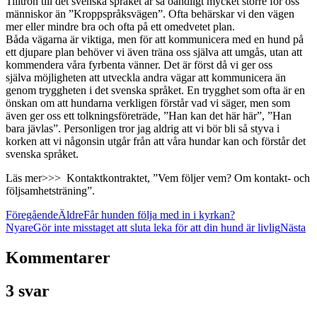
Tilltron till det svenska språket är så oändligt mycket större för oss
människor än ”Kroppspråksvägen”. Ofta behärskar vi den vägen
mer eller mindre bra och ofta på ett omedvetet plan.
Båda vägarna är viktiga, men för att kommunicera med en hund på
ett djupare plan behöver vi även träna oss själva att umgås, utan att
kommendera våra fyrbenta vänner. Det är först då vi ger oss
själva möjligheten att utveckla andra vägar att kommunicera än
genom tryggheten i det svenska språket. En trygghet som ofta är en
önskan om att hundarna verkligen förstår vad vi säger, men som
även ger oss ett tolkningsföreträde, ”Han kan det här här”, ”Han
bara jävlas”. Personligen tror jag aldrig att vi bör bli så styva i
korken att vi någonsin utgår från att våra hundar kan och förstår det
svenska språket.
Läs mer>>> Kontaktkontraktet, ”Vem följer vem? Om kontakt- och
följsamhetsträning”.
Föregående
Äldre
Får hunden följa med in i kyrkan?
Nyare
Gör inte misstaget att sluta leka för att din hund är livlig
Nästa
Kommentarer
3 svar