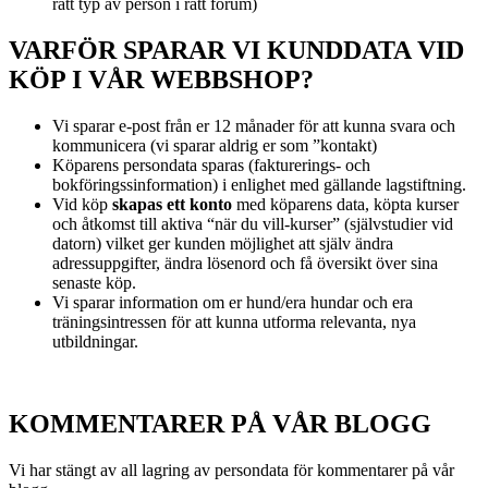
rätt typ av person i rätt forum)
VARFÖR SPARAR VI KUNDDATA VID
KÖP I VÅR WEBBSHOP?
Vi sparar e-post från er 12 månader för att kunna svara och
kommunicera (vi sparar aldrig er som ”kontakt)
Köparens persondata sparas (fakturerings- och
bokföringssinformation) i enlighet med gällande lagstiftning.
Vid köp
skapas ett konto
med köparens data, köpta kurser
och åtkomst till aktiva “när du vill-kurser” (självstudier vid
datorn) vilket ger kunden möjlighet att själv ändra
adressuppgifter, ändra lösenord och få översikt över sina
senaste köp.
Vi sparar information om er hund/era hundar och era
träningsintressen för att kunna utforma relevanta, nya
utbildningar.
KOMMENTARER PÅ VÅR BLOGG
Vi har stängt av all lagring av persondata för kommentarer på vår