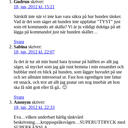
Gudrun
skriver:
18, jan, 2012 kl. 15:21
Särskilt inte när vi inte kan vara säkra på hur hunden tänker.
Vad är det som säger att hunden inte uppfattar "TYST" just
som ett kommando att skälla? Vi är ju väldigt duktiga på att
lägga på kommandot just när hunden skäller…
Svara
Sabina
skriver:
18, jan, 2012 kl. 22:07
Ja det är tur att min hund bara lyssnar på hälften av allt jag
säger, så mycket som jag går runt hemma i min ensamhet och
bubblar med en blick på hunden, som lägger huvudet på sne
och ser allmänt intresserad ut. Fast hon egentligen inte fattar
ett smack, och tror att allt jag pratar om nog innebär att hon
ska få nått gott eller få gå.. 🙂
Svara
Anonym
skriver:
18, jan, 2012 kl. 22:33
Eva…vilken underbart hàrlig tànkvàrd
beskrivning….kroppsspràksvàgen…SUPERUTTRYCK med
SUPERKÀNSLA