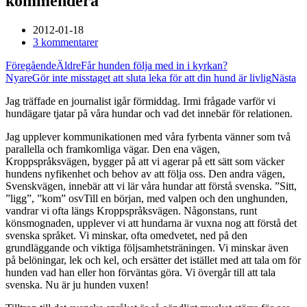
kommendera
2012-01-18
3 kommentarer
Föregående
Äldre
Får hunden följa med in i kyrkan?
Nyare
Gör inte misstaget att sluta leka för att din hund är livlig
Nästa
Jag träffade en journalist igår förmiddag. Irmi frågade varför vi
hundägare tjatar på våra hundar och vad det innebär för relationen.
Jag upplever kommunikationen med våra fyrbenta vänner som två
parallella och framkomliga vägar. Den ena vägen,
Kroppspråksvägen, bygger på att vi agerar på ett sätt som väcker
hundens nyfikenhet och behov av att följa oss. Den andra vägen,
Svenskvägen, innebär att vi lär våra hundar att förstå svenska. ”Sitt,
”ligg”, ”kom” osv
Till en början, med valpen och den unghunden,
vandrar vi ofta längs Kroppspråksvägen. Någonstans, runt
könsmognaden, upplever vi att hundarna är vuxna nog att förstå det
svenska språket. Vi minskar, ofta omedvetet, ned på den
grundläggande och viktiga följsamhetsträningen. Vi minskar även
på belöningar, lek och kel, och ersätter det istället med att tala om för
hunden vad han eller hon förväntas göra. Vi övergår till att tala
svenska. Nu är ju hunden vuxen!