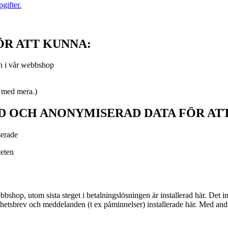
gifter.
ÖR ATT KUNNA:
ch i vår webbshop
g med mera.)
D OCH ANONYMISERAD DATA FÖR AT
sserade
teten
shop, utom sista steget i betalningslösningen är installerad här. Det i
yhetsbrev och meddelanden (t ex påminnelser) installerade här. Med andra 