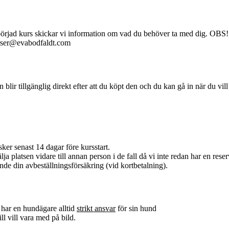
åbörjad kurs skickar vi information om vad du behöver ta med dig. OBS! 
kurser@evabodfaldt.com
en blir tillgänglig direkt efter att du köpt den och du kan gå in när du vil
ker senast 14 dagar före kursstart.
ja platsen vidare till annan person i de fall då vi inte redan har en reserv
nde din avbeställningsförsäkring (vid kortbetalning).
 har en hundägare alltid
strikt ansvar
för sin hund
ll vill vara med på bild.