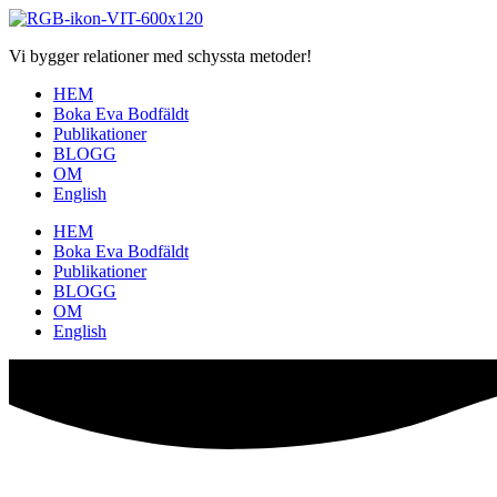
Hoppa
till
Vi bygger relationer med schyssta metoder!
innehåll
HEM
Boka Eva Bodfäldt
Publikationer
BLOGG
OM
English
HEM
Boka Eva Bodfäldt
Publikationer
BLOGG
OM
English