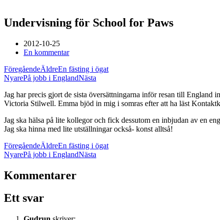
Undervisning för School for Paws
2012-10-25
En kommentar
Föregående
Äldre
En fästing i ögat
Nyare
På jobb i England
Nästa
Jag har precis gjort de sista översättningarna inför resan till Englan
Victoria Stilwell. Emma bjöd in mig i somras efter att ha läst Konta
Jag ska hälsa på lite kollegor och fick dessutom en inbjudan av en en
Jag ska hinna med lite utställningar också- konst alltså!
Föregående
Äldre
En fästing i ögat
Nyare
På jobb i England
Nästa
Kommentarer
Ett svar
Gudrun
skriver: