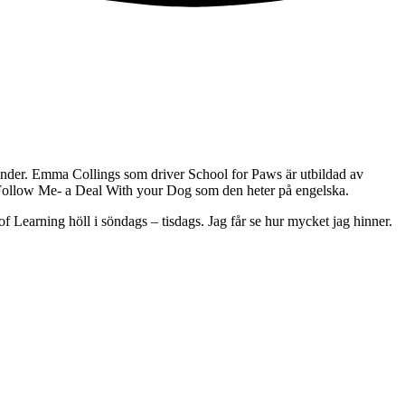
a länder. Emma Collings som driver School for Paws är utbildad av
er Follow Me- a Deal With your Dog som den heter på engelska.
 Learning höll i söndags – tisdags. Jag får se hur mycket jag hinner.