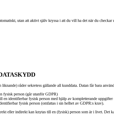
atiskt, utan att aktivt själv kryssa i att du vill ha det när du checkar u
 DATASKYDD
 liknande) råder sekretess gällande all kunddata. Datan får bara anvä
 en fysisk person (går utanför GDPR)
l en identifierbar fysisk person med hjälp av kompletterande uppgifter
dentifierbar fysisk person (omfattas i sin helhet av GDPR:s krav).
ekt eller indirekt kan knytas till en (fysisk) person som är i livet. D