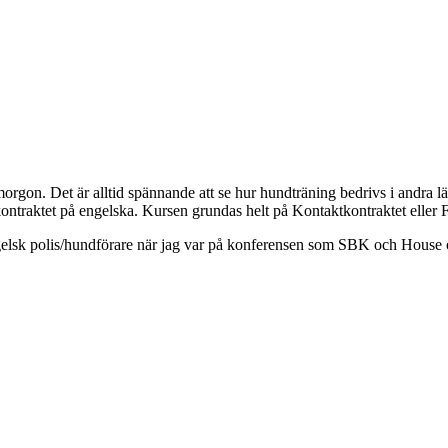
d imorgon. Det är alltid spännande att se hur hundträning bedrivs i andr
ktkontraktet på engelska. Kursen grundas helt på Kontaktkontraktet ell
gelsk polis/hundförare när jag var på konferensen som SBK och House of