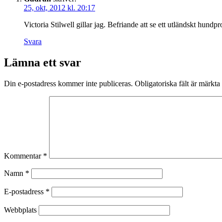
25, okt, 2012 kl. 20:17
Victoria Stilwell gillar jag. Befriande att se ett utländskt hundp
Svara
Lämna ett svar
Din e-postadress kommer inte publiceras.
Obligatoriska fält är märkta
Kommentar
*
Namn
*
E-postadress
*
Webbplats