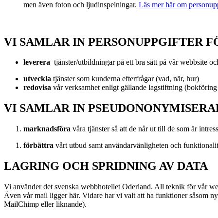
men även foton och ljudinspelningar.
Läs mer här om personupp
VI SAMLAR IN PERSONUPPGIFTER F
leverera
tjänster/utbildningar på ett bra sätt på vår webbsite o
utveckla
tjänster som kunderna efterfrågar (vad, när, hur)
redovisa
vår verksamhet enligt gällande lagstiftning (bokförin
VI SAMLAR IN PSEUDONONYMISERA
marknadsföra
våra tjänster så att de når ut till de som är intre
förbättra
vårt utbud samt användarvänligheten och funktionali
LAGRING OCH SPRIDNING AV DATA
Vi använder det svenska webbhotellet Oderland. All teknik för vår webb
Även vår mail ligger här. Vidare har vi valt att ha funktioner såsom n
MailChimp eller liknande).