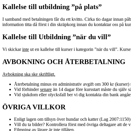
Kallelse till utbildning ”på plats”
I samband med betalningen får du ett kvitto. Cirka tio dagar innan p
information titta då först i din skräpkorg innan du kontaktar oss på 
Kallelse till Utbildning ”när du vill”
Vi skickar
inte
ut en kallelse till kurser i kategorin ”när du vill”. Kurs
AVBOKNING OCH ÅTERBETALNING
Avbokning ska ske skriftligt.
Återbetalning minus en administrativ avgift om 300 kr (kurser) s
Vid förhinder
senare
än 14 dagar före kursstart måste du själv säl
Vid sjukdom eller olycksfall ber vi dig kontakta din bank angåe
ÖVRIGA VILLKOR
Enligt lagen om tillsyn över hundar och katter (Lag 2007:1150)
Vill du ta bilder? Kontrollera först med övriga deltagare att de vi
Filmning av lärare är inte tillåten.