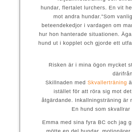
hundar, flertalet lurchers. En vit
mot andra hundar.
”Som vanlig
beteendekedjor i vardagen om man 
hur hon hanterade situationen. Äg
hund ut i kopplet och gjorde ett ut
Risken är i mina ögon mycket st
därifrå
Skillnaden med
Skvallerträning
ä
istället för att röra sig mot de
åtgärdande. Inkallningsträning är 
En hund som skvallrar 
Emma med sina fyra BC och jag gi
mötte en del hundar, motionärer o