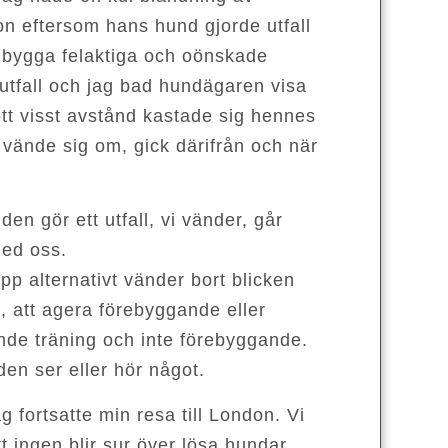
on eftersom hans hund gjorde utfall
t bygga felaktiga och oönskade
utfall och jag bad hundägaren visa
t visst avstånd kastade sig hennes
 vände sig om, gick därifrån och när
n gör ett utfall, vi vänder, går
med oss.
pp alternativt vänder bort blicken
val, att agera förebyggande eller
ande träning och inte förebyggande.
en ser eller hör något.
ortsatte min resa till London. Vi
t ingen blir sur över lösa hundar.