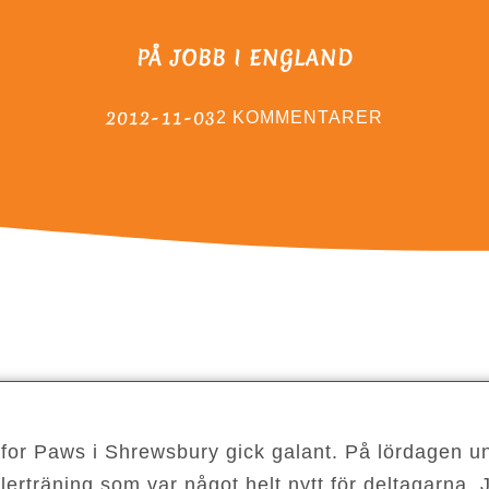
PÅ JOBB I ENGLAND
2012-11-03
2 KOMMENTARER
 for Paws i Shrewsbury gick galant. På lördagen u
lerträning som var något helt nytt för deltagarna.