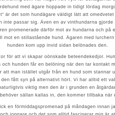
 herdehund med ägare hoppade in tidigt lördag morg
t” är det som hundägare väldigt lätt att omedvete
inte passar sig. Även en av vinthundarna gjorde 
aren promenerade därför mot av hundarna och på et
fall mot en stillastående hund. Ägaren med lurchern
hunden kom upp invid sidan belönades den.
or för att vi skapar oönskade beteendekedjor. Hunde
n och hunden får en belöning när den tar kontakt 
r att man istället utgår från en hund som stannar u
t den fått syn på alternativt hört. Vi har alltid ett 
naturligtvis viktig men den är i grunden en åtgärd
behöver sällan kallas in, den kommer tillbaka när d
ck en förmiddagspromenad på måndagen innan jag f
ch joggare och det som alltid fascinerar mig är at