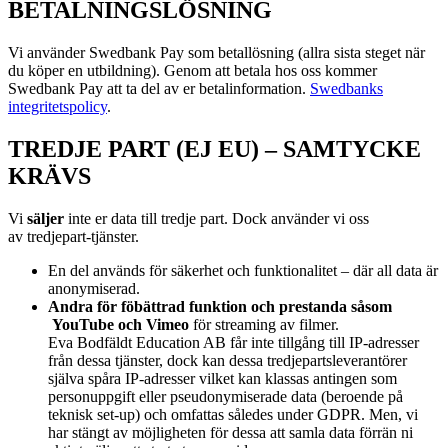
BETALNINGSLÖSNING
Vi använder Swedbank Pay som betallösning (allra sista steget när
du köper en utbildning). Genom att betala hos oss kommer
Swedbank Pay att ta del av er betalinformation.
Swedbanks
integritetspolicy
.
TREDJE PART (EJ EU) – SAMTYCKE
KRÄVS
Vi
s
äljer
inte er data till tredje part. Dock använder vi oss
av
tredjepart-tjänster.
En del används för säkerhet och funktionalitet – där all data är
anonymiserad.
Andra för föbättrad funktion och prestanda såsom
YouTube och Vimeo
för streaming av filmer.
Eva Bodfäldt Education AB får inte tillgång till IP-adresser
från dessa tjänster, dock kan dessa tredjepartsleverantörer
själva spåra IP-adresser vilket kan klassas antingen som
personuppgift eller pseudonymiserade data (beroende på
teknisk set-up) och omfattas således under GDPR. Men, vi
har stängt av möjligheten för dessa att samla data förrän ni