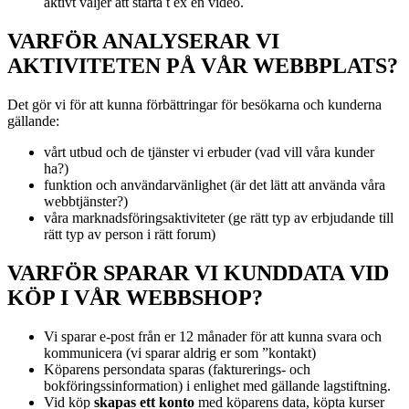
aktivt väljer att starta t ex en video.
VARFÖR ANALYSERAR VI
AKTIVITETEN PÅ VÅR WEBBPLATS?
Det gör vi för att kunna förbättringar för besökarna och kunderna
gällande:
vårt utbud och de tjänster vi erbuder (vad vill våra kunder
ha?)
funktion och användarvänlighet (är det lätt att använda våra
webbtjänster?)
våra marknadsföringsaktiviteter (ge rätt typ av erbjudande till
rätt typ av person i rätt forum)
VARFÖR SPARAR VI KUNDDATA VID
KÖP I VÅR WEBBSHOP?
Vi sparar e-post från er 12 månader för att kunna svara och
kommunicera (vi sparar aldrig er som ”kontakt)
Köparens persondata sparas (fakturerings- och
bokföringssinformation) i enlighet med gällande lagstiftning.
Vid köp
skapas ett konto
med köparens data, köpta kurser