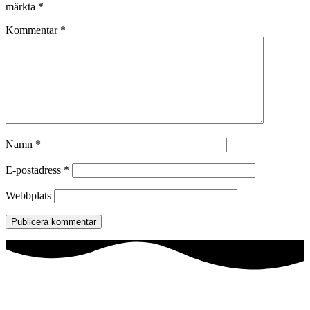
märkta
*
Kommentar
*
Namn
*
E-postadress
*
Webbplats