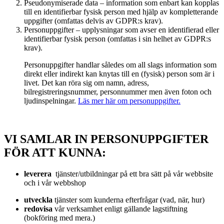
Pseudonymiserade data – information som enbart kan kopplas
till en identifierbar fysisk person med hjälp av kompletterande
uppgifter (omfattas delvis av GDPR:s krav).
Personuppgifter – upplysningar som avser en identifierad eller
identifierbar fysisk person (omfattas i sin helhet av GDPR:s
krav).
Personuppgifter handlar således om all slags information som
direkt eller indirekt kan knytas till en (fysisk) person som är i
livet. Det kan röra sig om namn, adress,
bilregistreringsnummer, personnummer men även foton och
ljudinspelningar.
Läs mer här om personuppgifter.
VI SAMLAR IN PERSONUPPGIFTER
FÖR ATT KUNNA:
leverera
tjänster/utbildningar på ett bra sätt på vår webbsite
och i vår webbshop
utveckla
tjänster som kunderna efterfrågar (vad, när, hur)
redovisa
vår verksamhet enligt gällande lagstiftning
(bokföring med mera.)