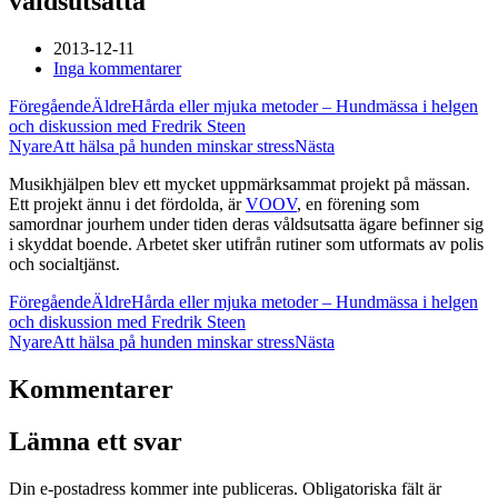
våldsutsatta
2013-12-11
Inga kommentarer
Föregående
Äldre
Hårda eller mjuka metoder – Hundmässa i helgen
och diskussion med Fredrik Steen
Nyare
Att hälsa på hunden minskar stress
Nästa
Musikhjälpen blev ett mycket uppmärksammat projekt på mässan.
Ett projekt ännu i det fördolda, är
VOOV
, en förening som
samordnar jourhem under tiden deras våldsutsatta ägare befinner sig
i skyddat boende. Arbetet sker utifrån rutiner som utformats av polis
och socialtjänst.
Föregående
Äldre
Hårda eller mjuka metoder – Hundmässa i helgen
och diskussion med Fredrik Steen
Nyare
Att hälsa på hunden minskar stress
Nästa
Kommentarer
Lämna ett svar
Din e-postadress kommer inte publiceras.
Obligatoriska fält är