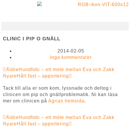
VI BYGGER RELATIONER MED SCHYSSTA METODER!
CLINIC I PIP O GNÄLL
2014-02-05
Inga kommentarer
Äldre
Hundfobi – ett möte mellan Eva och Zakk
Nyare
Håll fast – apportering
Tack till alla er som kom, lyssnade och deltog i
clinicen om pip och gnällproblematik. Ni kan läsa
mer om clinicen på
Agrias hemsida
.
Äldre
Hundfobi – ett möte mellan Eva och Zakk
Nyare
Håll fast – apportering