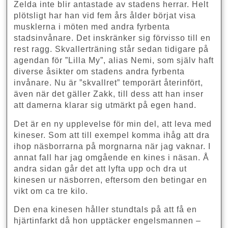
Zelda inte blir antastade av stadens herrar. Helt
plötsligt har han vid fem års ålder börjat visa
musklerna i möten med andra fyrbenta
stadsinvånare. Det inskränker sig förvisso till en
rest ragg. Skvallerträning står sedan tidigare på
agendan för ”Lilla My”, alias Nemi, som själv haft
diverse åsikter om stadens andra fyrbenta
invånare. Nu är ”skvallret” temporärt återinfört,
även när det gäller Zakk, till dess att han inser
att damerna klarar sig utmärkt på egen hand.
Det är en ny upplevelse för min del, att leva med
kineser. Som att till exempel komma ihåg att dra
ihop näsborrarna på morgnarna när jag vaknar. I
annat fall har jag omgående en kines i näsan. Å
andra sidan går det att lyfta upp och dra ut
kinesen ur näsborren, eftersom den betingar en
vikt om ca tre kilo.
Den ena kinesen håller stundtals på att få en
hjärtinfarkt då hon upptäcker engelsmannen –