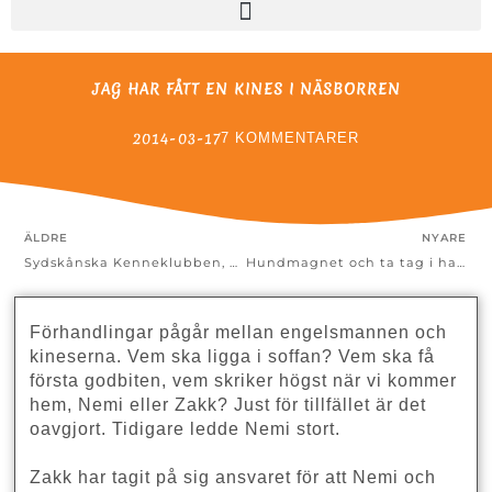
JAG HAR FÅTT EN KINES I NÄSBORREN
2014-03-17
7 KOMMENTARER
ÄLDRE
NYARE
Sydskånska Kenneklubben, magneten och Bockarna Bruse
Hundmagnet och ta tag i halsbandet
Förhandlingar pågår mellan engelsmannen och
kineserna. Vem ska ligga i soffan? Vem ska få
första godbiten, vem skriker högst när vi kommer
hem, Nemi eller Zakk? Just för tillfället är det
oavgjort. Tidigare ledde Nemi stort.
Zakk har tagit på sig ansvaret för att Nemi och