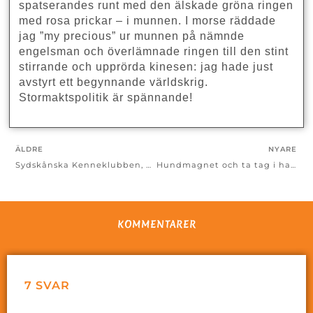
spatserandes runt med den älskade gröna ringen
med rosa prickar – i munnen. I morse räddade
jag ”my precious” ur munnen på nämnde
engelsman och överlämnade ringen till den stint
stirrande och upprörda kinesen: jag hade just
avstyrt ett begynnande världskrig.
Stormaktspolitik är spännande!
ÄLDRE
NYARE
Sydskånska Kenneklubben, magneten och Bockarna Bruse
Hundmagnet och ta tag i halsbandet
KOMMENTARER
7 SVAR