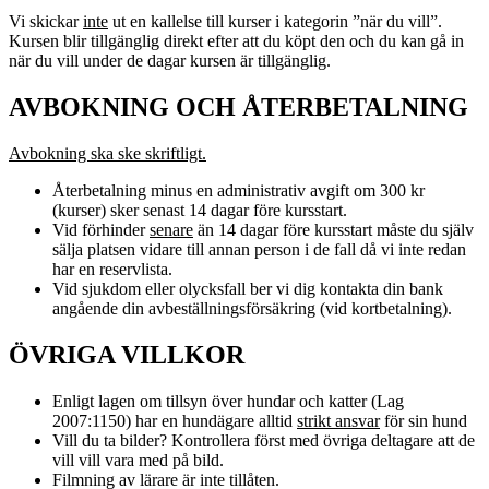
Vi skickar
inte
ut en kallelse till kurser i kategorin ”när du vill”.
Kursen blir tillgänglig direkt efter att du köpt den och du kan gå in
när du vill under de dagar kursen är tillgänglig.
AVBOKNING OCH ÅTERBETALNING
Avbokning ska ske skriftligt.
Återbetalning minus en administrativ avgift om 300 kr
(kurser) sker senast 14 dagar före kursstart.
Vid förhinder
senare
än 14 dagar före kursstart måste du själv
sälja platsen vidare till annan person i de fall då vi inte redan
har en reservlista.
Vid sjukdom eller olycksfall ber vi dig kontakta din bank
angående din avbeställningsförsäkring (vid kortbetalning).
ÖVRIGA VILLKOR
Enligt lagen om tillsyn över hundar och katter (Lag
2007:1150) har en hundägare alltid
strikt ansvar
för sin hund
Vill du ta bilder? Kontrollera först med övriga deltagare att de
vill vill vara med på bild.
Filmning av lärare är inte tillåten.