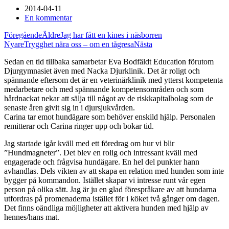
2014-04-11
En kommentar
Föregående
Äldre
Jag har fått en kines i näsborren
Nyare
Trygghet nära oss – om en tågresa
Nästa
Sedan en tid tillbaka samarbetar Eva Bodfäldt Education förutom
Djurgymnasiet även med Nacka Djurklinik. Det är roligt och
spännande eftersom det är en veterinärklinik med ytterst kompetenta
medarbetare och med spännande kompetensområden och som
hårdnackat nekar att sälja till något av de riskkapitalbolag som de
senaste åren givit sig in i djursjukvården.
Carina tar emot hundägare som behöver enskild hjälp. Personalen
remitterar och Carina ringer upp och bokar tid.
Jag startade igår kväll med ett föredrag om hur vi blir
”Hundmagneter”. Det blev en rolig och intressant kväll med
engagerade och frågvisa hundägare. En hel del punkter hann
avhandlas. Dels vikten av att skapa en relation med hunden som inte
bygger på kommandon. Istället skapar vi intresse runt vår egen
person på olika sätt. Jag är ju en glad förespråkare av att hundarna
utfordras på promenaderna istället för i köket två gånger om dagen.
Det finns oändliga möjligheter att aktivera hunden med hjälp av
hennes/hans mat.