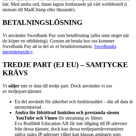
här. Med andra ord, datan lagras fortfarande på vårt webbhotell (i
motsats till MailChimp eller liknande).
BETALNINGSLÖSNING
Vi använder Swedbank Pay som betallösning (allra sista steget när
du köper en utbildning). Genom att betala hos oss kommer
Swedbank Pay att ta del av er betalinformation.
Swedbanks
integritetspolicy
.
TREDJE PART (EJ EU) – SAMTYCKE
KRÄVS
Vi
s
äljer
inte er data till tredje part. Dock använder vi oss
av
tredjepart-tjänster.
En del används för säkerhet och funktionalitet – där all data är
anonymiserad.
Andra för föbättrad funktion och prestanda såsom
YouTube och Vimeo
för streaming av filmer.
Eva Bodfäldt Education AB får inte tillgång till IP-adresser
från dessa tjänster, dock kan dessa tredjepartsleverantörer
själva spåra IP-adresser vilket kan klassas antingen som