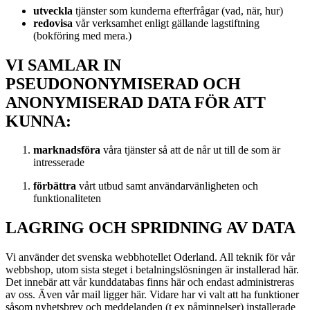
utveckla
tjänster som kunderna efterfrågar (vad, när, hur)
redovisa
vår verksamhet enligt gällande lagstiftning
(bokföring med mera.)
VI SAMLAR IN
PSEUDONONYMISERAD OCH
ANONYMISERAD DATA FÖR ATT
KUNNA:
marknadsföra
våra tjänster så att de når ut till de som är
intresserade
förbättra
vårt utbud samt användarvänligheten och
funktionaliteten
LAGRING OCH SPRIDNING AV DATA
Vi använder det svenska webbhotellet Oderland. All teknik för vår
webbshop, utom sista steget i betalningslösningen är installerad här.
Det innebär att vår kunddatabas finns här och endast administreras
av oss. Även vår mail ligger här. Vidare har vi valt att ha funktioner
såsom nyhetsbrev och meddelanden (t ex påminnelser) installerade