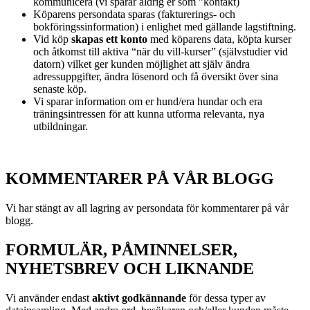
kommunicera (vi sparar aldrig er som ”kontakt)
Köparens persondata sparas (fakturerings- och
bokföringssinformation) i enlighet med gällande lagstiftning.
Vid köp
skapas ett konto
med köparens data, köpta kurser
och åtkomst till aktiva “när du vill-kurser” (självstudier vid
datorn) vilket ger kunden möjlighet att själv ändra
adressuppgifter, ändra lösenord och få översikt över sina
senaste köp.
Vi sparar information om er hund/era hundar och era
träningsintressen för att kunna utforma relevanta, nya
utbildningar.
KOMMENTARER PÅ VÅR BLOGG
Vi har stängt av all lagring av persondata för kommentarer på vår
blogg.
FORMULÄR, PÅMINNELSER,
NYHETSBREV OCH LIKNANDE
Vi använder endast
aktivt godkännande
för dessa typer av