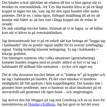
Det kändes också självklart att relatera till hur vi bäst agerar när vi
besöker en veterinärklinik. Att T.ex låta hunden kliva in på ett långt
koppel är ingen bra ide, vare sig för den egna hunden eller andra
patienter. Det är en, i mina ögon, förlegad inställning till att tro att
hundar mår bättre av att fara runt i långa koppel när de redan är
oroade.
De mår oändligt mycket bättre, förutsatt att vi är lugna, av att hållas
kort när vi kliver in på veterinärkliniken.
Jag demonstrerade hur vi på ett enkelt sätt kan betinga att ”hugga tag
i halsbandet” blir en positiv signal istället för en aversiv (obehaglig)
signal. Vanlig hederlig klassisk betingning: Ta tag i halsbandet =
leka/ge godisbit.
Om träningen repeteras ofta i olika situationer (generalisering)
kommer hunden reagera med en positiv attityd så fort vi tar tag i
halsbandet till skillnad från motsatsen – rycker och säger nej.
Det är ofta dessutom mycket lättare att vi ”klättrar in” på kopplet och
tar tag i halsbandet på hunden. På det viset minskar vi hundens
möjligheter till fritt spelrum i hela koppellängden. Det kanske inte i
grunden löser problemet, men vi hanterar en akut situationer på ett
ansvarsfullt sätt gentemot vår egen hund – och omgivningen.
Jag skriver den här bloggen på väg mot Göteborg och en ny kurs för
instruktörerna på
Hundar i Kålltorp.
Jag har gjort en hel del resor