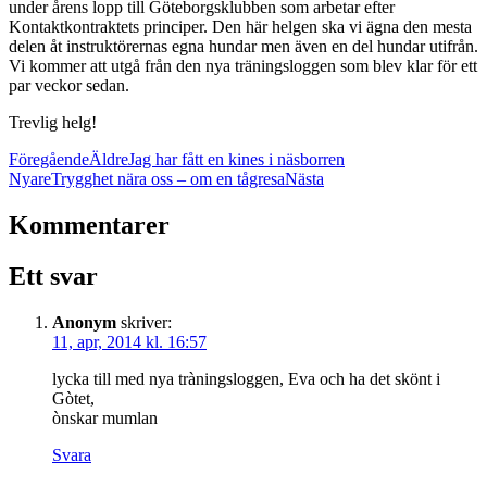
under årens lopp till Göteborgsklubben som arbetar efter
Kontaktkontraktets principer. Den här helgen ska vi ägna den mesta
delen åt instruktörernas egna hundar men även en del hundar utifrån.
Vi kommer att utgå från den nya träningsloggen som blev klar för ett
par veckor sedan.
Trevlig helg!
Föregående
Äldre
Jag har fått en kines i näsborren
Nyare
Trygghet nära oss – om en tågresa
Nästa
Kommentarer
Ett svar
Anonym
skriver:
11, apr, 2014 kl. 16:57
lycka till med nya tràningsloggen, Eva och ha det skönt i
Gòtet,
ònskar mumlan
Svara