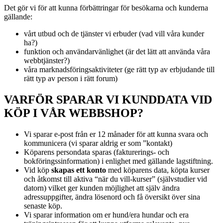
Det gör vi för att kunna förbättringar för besökarna och kunderna
gällande:
vårt utbud och de tjänster vi erbuder (vad vill våra kunder
ha?)
funktion och användarvänlighet (är det lätt att använda våra
webbtjänster?)
våra marknadsföringsaktiviteter (ge rätt typ av erbjudande till
rätt typ av person i rätt forum)
VARFÖR SPARAR VI KUNDDATA VID
KÖP I VÅR WEBBSHOP?
Vi sparar e-post från er 12 månader för att kunna svara och
kommunicera (vi sparar aldrig er som ”kontakt)
Köparens persondata sparas (fakturerings- och
bokföringssinformation) i enlighet med gällande lagstiftning.
Vid köp
skapas ett konto
med köparens data, köpta kurser
och åtkomst till aktiva “när du vill-kurser” (självstudier vid
datorn) vilket ger kunden möjlighet att själv ändra
adressuppgifter, ändra lösenord och få översikt över sina
senaste köp.
Vi sparar information om er hund/era hundar och era