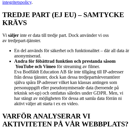
integritetspolicy
.
TREDJE PART (EJ EU) – SAMTYCKE
KRÄVS
Vi
s
äljer
inte er data till tredje part. Dock använder vi oss
av
tredjepart-tjänster.
En del används för säkerhet och funktionalitet – där all data är
anonymiserad.
Andra för föbättrad funktion och prestanda såsom
YouTube och Vimeo
för streaming av filmer.
Eva Bodfäldt Education AB får inte tillgång till IP-adresser
från dessa tjänster, dock kan dessa tredjepartsleverantörer
själva spåra IP-adresser vilket kan klassas antingen som
personuppgift eller pseudonymiserade data (beroende på
teknisk set-up) och omfattas således under GDPR. Men, vi
har stängt av möjligheten för dessa att samla data förrän ni
aktivt väljer att starta t ex en video.
VARFÖR ANALYSERAR VI
AKTIVITETEN PÅ VÅR WEBBPLATS?