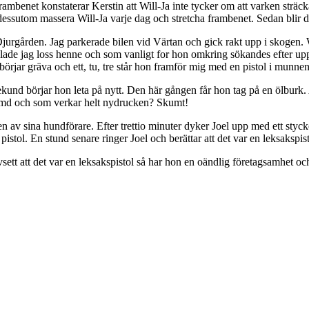
ambenet konstaterar Kerstin att Will-Ja inte tycker om att varken sträck
ka dessutom massera Will-Ja varje dag och stretcha frambenet. Sedan blir
jurgården. Jag parkerade bilen vid Värtan och gick rakt upp i skogen. W
plade jag loss henne och som vanligt for hon omkring sökandes efter upp
 börjar gräva och ett, tu, tre står hon framför mig med en pistol i munnen
und börjar hon leta på nytt. Den här gången får hon tag på en ölburk. A
ömd och som verkar helt nydrucken? Skumt!
 av sina hundförare. Efter trettio minuter dyker Joel upp med ett stycke
istol. En stund senare ringer Joel och berättar att det var en leksakspist
sett att det var en leksakspistol så har hon en oändlig företagsamhet oc