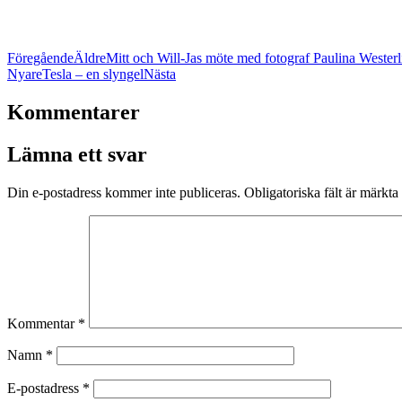
Föregående
Äldre
Mitt och Will-Jas möte med fotograf Paulina Westerl
Nyare
Tesla – en slyngel
Nästa
Kommentarer
Lämna ett svar
Din e-postadress kommer inte publiceras.
Obligatoriska fält är märkta
Kommentar
*
Namn
*
E-postadress
*