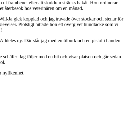
a ut frambenet eller att skuldran sträcks bakåt. Hon ordinerar
 det återbesök hos veterinären om en månad.
ill-Ja gick kopplad och jag travade över stockar och stenar för
levelser. Plötsligt hittade hon ett övergivet hundtäcke som vi
!
lldeles ny. Där står jag med en ölburk och en pistol i handen.
 schäfer. Jag följer med en bit och visar platsen och går sedan
ol.
h nyfikenhet.