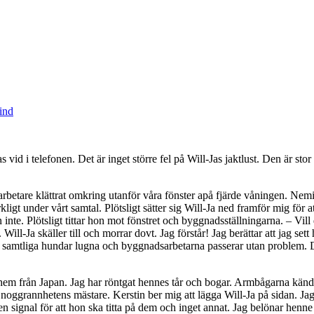
ind
as vid i telefonen. Det är inget större fel på Will-Jas jaktlust. Den är s
betare klättrat omkring utanför våra fönster apå fjärde våningen. Nemi.
igt under vårt samtal. Plötsligt sätter sig Will-Ja ned framför mig för a
hon inte. Plötsligt tittar hon mot fönstret och byggnadsställningarna. – Vi
Will-Ja skäller till och morrar dovt. Jag förstår! Jag berättar att jag sett
r samtliga hundar lugna och byggnadsarbetarna passerar utan problem. De
 hem från Japan. Jag har röntgat hennes tår och bogar. Armbågarna kändes
oggrannhetens mästare. Kerstin ber mig att lägga Will-Ja på sidan. Jag l
ignal för att hon ska titta på dem och inget annat. Jag belönar henne då 