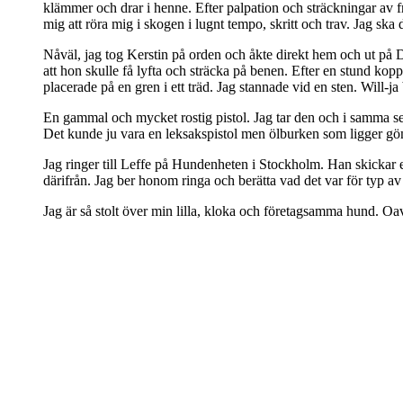
klämmer och drar i henne. Efter palpation och sträckningar av fr
mig att röra mig i skogen i lugnt tempo, skritt och trav. Jag s
Nåväl, jag tog Kerstin på orden och åkte direkt hem och ut på D
att hon skulle få lyfta och sträcka på benen. Efter en stund kop
placerade på en gren i ett träd. Jag stannade vid en sten. Will-ja
En gammal och mycket rostig pistol. Jag tar den och i samma sek
Det kunde ju vara en leksakspistol men ölburken som ligger g
Jag ringer till Leffe på Hundenheten i Stockholm. Han skickar en
därifrån. Jag ber honom ringa och berätta vad det var för typ av p
Jag är så stolt över min lilla, kloka och företagsamma hund. Oav