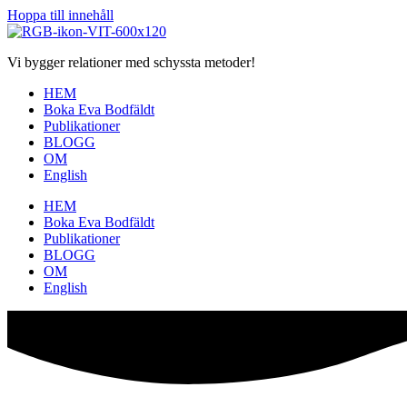
Hoppa till innehåll
Vi bygger relationer med schyssta metoder!
HEM
Boka Eva Bodfäldt
Publikationer
BLOGG
OM
English
HEM
Boka Eva Bodfäldt
Publikationer
BLOGG
OM
English