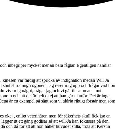
tor och inbegriper mycket mer än bara fåglar. Egentligen handlar
 kinesen,var färdig att spricka av indignation medan Will-Ja
tt stint stirra mig i ögonen. Jag reser mig upp och frågar vad hon
ll du visa mig något, frågar jag och vi går tillsammans mot
 honom och att det är helt okej att han går utanför. Det är inget
tta är ett exempel på sånt som vi aldrig riktigt förstår men som
 okej , enligt veterinären men för säkerhets skull fick jag en
ägger ut ett gäng godisar så att will-Ja kan fokusera på den.
och då för att att hon håller huvudet stilla, trots att Kerstin