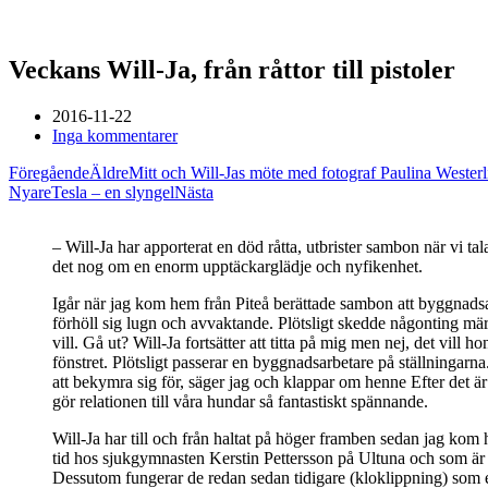
Veckans Will-Ja, från råttor till pistoler
2016-11-22
Inga kommentarer
Föregående
Äldre
Mitt och Will-Jas möte med fotograf Paulina Westerl
Nyare
Tesla – en slyngel
Nästa
– Will-Ja har apporterat en död råtta, utbrister sambon när vi tal
det nog om en enorm upptäckarglädje och nyfikenhet.
Igår när jag kom hem från Piteå berättade sambon att byggnadsar
förhöll sig lugn och avvaktande. Plötsligt skedde någonting märkl
vill. Gå ut? Will-Ja fortsätter att titta på mig men nej, det vill 
fönstret. Plötsligt passerar en byggnadsarbetare på ställningarna. 
att bekymra sig för, säger jag och klappar om henne Efter det ä
gör relationen till våra hundar så fantastiskt spännande.
Will-Ja har till och från haltat på höger framben sedan jag kom
tid hos sjukgymnasten Kerstin Pettersson på Ultuna och som är n
Dessutom fungerar de redan sedan tidigare (kloklippning) som en s