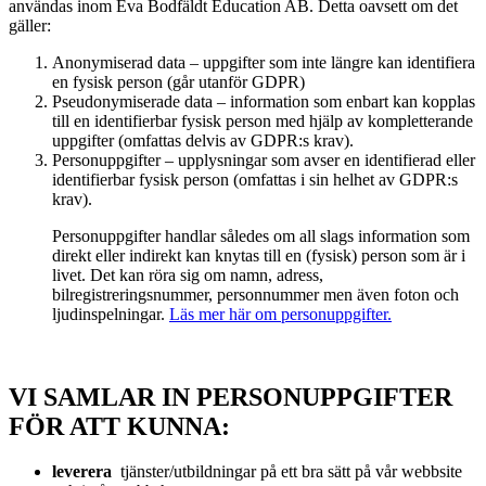
användas inom Eva Bodfäldt Education AB. Detta oavsett om det
gäller:
Anonymiserad data – uppgifter som inte längre kan identifiera
en fysisk person (går utanför GDPR)
Pseudonymiserade data – information som enbart kan kopplas
till en identifierbar fysisk person med hjälp av kompletterande
uppgifter (omfattas delvis av GDPR:s krav).
Personuppgifter – upplysningar som avser en identifierad eller
identifierbar fysisk person (omfattas i sin helhet av GDPR:s
krav).
Personuppgifter handlar således om all slags information som
direkt eller indirekt kan knytas till en (fysisk) person som är i
livet. Det kan röra sig om namn, adress,
bilregistreringsnummer, personnummer men även foton och
ljudinspelningar.
Läs mer här om personuppgifter.
VI SAMLAR IN PERSONUPPGIFTER
FÖR ATT KUNNA:
leverera
tjänster/utbildningar på ett bra sätt på vår webbsite