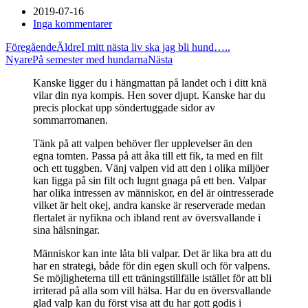
2019-07-16
Inga kommentarer
Föregående
Äldre
I mitt nästa liv ska jag bli hund…..
Nyare
På semester med hundarna
Nästa
Kanske ligger du i hängmattan på landet och i ditt knä
vilar din nya kompis. Hen sover djupt. Kanske har du
precis plockat upp söndertuggade sidor av
sommarromanen.
Tänk på att valpen behöver fler upplevelser än den 
egna tomten. Passa på att åka till ett fik, ta med en filt 
och ett tuggben. Vänj valpen vid att den i olika miljöer 
kan ligga på sin filt och lugnt gnaga på ett ben. Valpar 
har olika intressen av människor, en del är ointresserade 
vilket är helt okej, andra kanske är reserverade medan 
flertalet är nyfikna och ibland rent av översvallande i 
sina hälsningar.
Människor kan inte låta bli valpar. Det är lika bra att du 
har en strategi, både för din egen skull och för valpens. 
Se möjligheterna till ett träningstillfälle istället för att bli 
irriterad på alla som vill hälsa. Har du en översvallande 
glad valp kan du först visa att du har gott godis i 