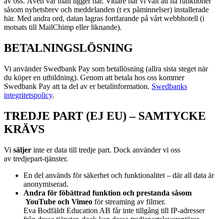
av oss. Även vår mail ligger här. Vidare har vi valt att ha funktioner
såsom nyhetsbrev och meddelanden (t ex påminnelser) installerade
här. Med andra ord, datan lagras fortfarande på vårt webbhotell (i
motsats till MailChimp eller liknande).
BETALNINGSLÖSNING
Vi använder Swedbank Pay som betallösning (allra sista steget när
du köper en utbildning). Genom att betala hos oss kommer
Swedbank Pay att ta del av er betalinformation.
Swedbanks
integritetspolicy
.
TREDJE PART (EJ EU) – SAMTYCKE
KRÄVS
Vi
s
äljer
inte er data till tredje part. Dock använder vi oss
av
tredjepart-tjänster.
En del används för säkerhet och funktionalitet – där all data är
anonymiserad.
Andra för föbättrad funktion och prestanda såsom
YouTube och Vimeo
för streaming av filmer.
Eva Bodfäldt Education AB får inte tillgång till IP-adresser