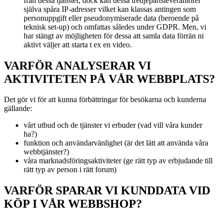
från dessa tjänster, dock kan dessa tredjepartsleverantörer
själva spåra IP-adresser vilket kan klassas antingen som
personuppgift eller pseudonymiserade data (beroende på
teknisk set-up) och omfattas således under GDPR. Men, vi
har stängt av möjligheten för dessa att samla data förrän ni
aktivt väljer att starta t ex en video.
VARFÖR ANALYSERAR VI
AKTIVITETEN PÅ VÅR WEBBPLATS?
Det gör vi för att kunna förbättringar för besökarna och kunderna
gällande:
vårt utbud och de tjänster vi erbuder (vad vill våra kunder
ha?)
funktion och användarvänlighet (är det lätt att använda våra
webbtjänster?)
våra marknadsföringsaktiviteter (ge rätt typ av erbjudande till
rätt typ av person i rätt forum)
VARFÖR SPARAR VI KUNDDATA VID
KÖP I VÅR WEBBSHOP?