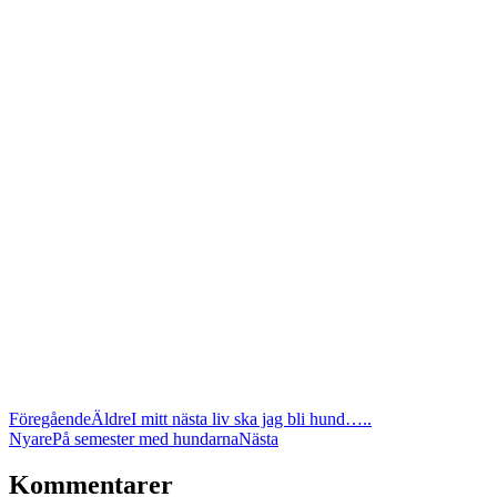
Föregående
Äldre
I mitt nästa liv ska jag bli hund…..
Nyare
På semester med hundarna
Nästa
Kommentarer