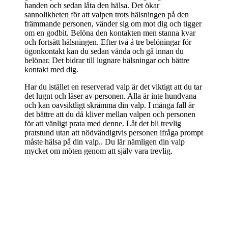
handen och sedan låta den hälsa. Det ökar 
sannolikheten för att valpen trots hälsningen på den 
främmande personen, vänder sig om mot dig och tigger 
om en godbit. Belöna den kontakten men stanna kvar 
och fortsätt hälsningen. Efter två á tre belöningar för 
ögonkontakt kan du sedan vända och gå innan du 
belönar. Det bidrar till lugnare hälsningar och bättre 
kontakt med dig.
Har du istället en reserverad valp är det viktigt att du tar 
det lugnt och läser av personen. Alla är inte hundvana 
och kan oavsiktligt skrämma din valp. I många fall är 
det bättre att du då kliver mellan valpen och personen 
för att vänligt prata med denne. Låt det bli trevlig 
pratstund utan att nödvändigtvis personen ifråga prompt 
måste hälsa på din valp.. Du lär nämligen din valp 
mycket om möten genom att själv vara trevlig.