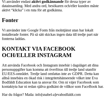
Vi använder endast
aktivt godkännande
för dessa typer av
datainsamling. Med andra ord, besökaren och/eller kunden måste
aktivt “klicka” i en ruta för att godkänna.
Fonter
Vi använder inte Google Fonts från molntjänst utan har lokalt
installerade fonter. På så sätt skickas ingen data till tredje part när
fonterna laddas.
KONTAKT VIA FACEBOOK
OCH/ELLER INSTAGRAM
Att använda Facebook och Instagram innebär i dagsläget att dina
personuppgifter kan komma att överföras till tredje land utanför
EU/EES-området. Tredje land omfattas inte av GDPR. Detta kan
alltså innebära en ökad risk i integritetshänseende vilket inte Eva
Bodfäldt Education kan ta ansvar för. Om ni väjer Facebook som
kontaktyta har ni redan själva godkänt de villkor som FaceBook har.
Har du frågor? Maila: info[snabel-a]evabodfaldt.com