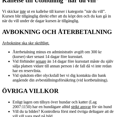
Kallelse till Utbildning ”när du vill”
Vi skickar
inte
ut en kallelse till kurser i kategorin ”när du vill”.
Kursen blir tillgänglig direkt efter att du köpt den och du kan gå in
när du vill under de dagar kursen är tillgänglig.
AVBOKNING OCH ÅTERBETALNING
Avbokning ska ske skriftligt.
Återbetalning minus en administrativ avgift om 300 kr
(kurser) sker senast 14 dagar före kursstart.
Vid förhinder
senare
än 14 dagar före kursstart måste du själv
sälja platsen vidare till annan person i de fall då vi inte redan
har en reservlista.
Vid sjukdom eller olycksfall ber vi dig kontakta din bank
angående din avbeställningsförsäkring (vid kortbetalning).
ÖVRIGA VILLKOR
Enligt lagen om tillsyn över hundar och katter (Lag
2007:1150) har en hundägare alltid
strikt ansvar
för sin hund
Vill du ta bilder? Kontrollera först med övriga deltagare att de
vill vill vara med på bild.