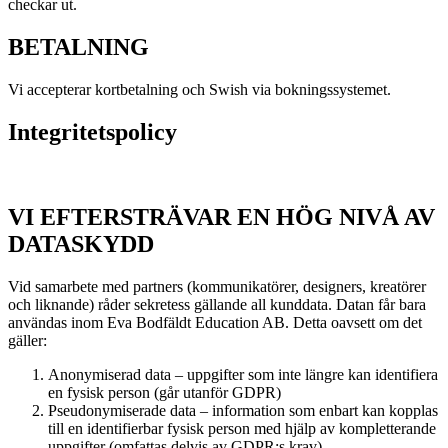
checkar ut.
BETALNING
Vi accepterar kortbetalning och Swish via bokningssystemet.
Integritetspolicy
VI EFTERSTRÄVAR EN HÖG NIVÅ AV
DATASKYDD
Vid samarbete med partners (kommunikatörer, designers, kreatörer
och liknande) råder sekretess gällande all kunddata. Datan får bara
användas inom Eva Bodfäldt Education AB. Detta oavsett om det
gäller:
Anonymiserad data – uppgifter som inte längre kan identifiera
en fysisk person (går utanför GDPR)
Pseudonymiserade data – information som enbart kan kopplas
till en identifierbar fysisk person med hjälp av kompletterande
uppgifter (omfattas delvis av GDPR:s krav).