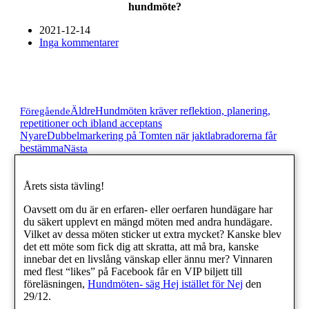
hundmöte?
2021-12-14
Inga kommentarer
Äldre
Hundmöten kräver reflektion, planering,
Föregående
repetitioner och ibland acceptans
Nyare
Dubbelmarkering på Tomten när jaktlabradorerna får
bestämma
Nästa
Årets sista tävling!
Oavsett om du är en erfaren- eller oerfaren hundägare har
du säkert upplevt en mängd möten med andra hundägare.
Vilket av dessa möten sticker ut extra mycket? Kanske blev
det ett möte som fick dig att skratta, att må bra, kanske
innebar det en livslång vänskap eller ännu mer? Vinnaren
med flest “likes” på Facebook får en VIP biljett till
föreläsningen,
Hundmöten- säg Hej istället för Nej
den
29/12.