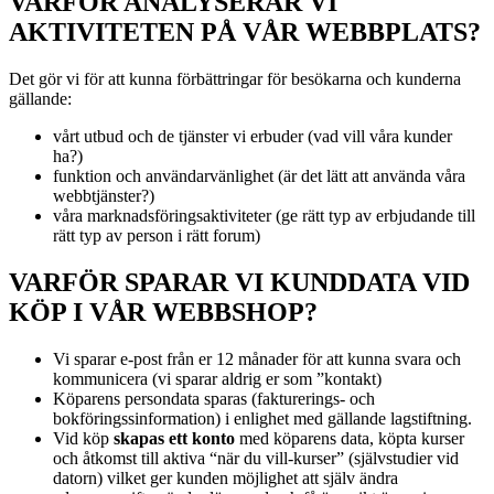
VARFÖR ANALYSERAR VI
AKTIVITETEN PÅ VÅR WEBBPLATS?
Det gör vi för att kunna förbättringar för besökarna och kunderna
gällande:
vårt utbud och de tjänster vi erbuder (vad vill våra kunder
ha?)
funktion och användarvänlighet (är det lätt att använda våra
webbtjänster?)
våra marknadsföringsaktiviteter (ge rätt typ av erbjudande till
rätt typ av person i rätt forum)
VARFÖR SPARAR VI KUNDDATA VID
KÖP I VÅR WEBBSHOP?
Vi sparar e-post från er 12 månader för att kunna svara och
kommunicera (vi sparar aldrig er som ”kontakt)
Köparens persondata sparas (fakturerings- och
bokföringssinformation) i enlighet med gällande lagstiftning.
Vid köp
skapas ett konto
med köparens data, köpta kurser
och åtkomst till aktiva “när du vill-kurser” (självstudier vid
datorn) vilket ger kunden möjlighet att själv ändra