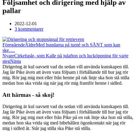
Följsamhet och dirigering med hjälp av
pallar
2022-12-01
3 kommentarer
Föregående
Äldre
Med hundarna på turnè och SÅNT som kan
ske….
Nyare
Cirkelspår- som Kalle på julafton och lucköppning för varje
steg
Nästa
Dirigering är kul oavsett vad du sedan vill använda kunskapen till.
Jag lär Pike även att även vara följsam i förhållande till hur jag rör
mig. Rör jag mig mot eller från henne på rak linje ska hon stå stilla
medan hon ska vrida sig när jag rör mig framför henne i sidled.
Att härmas - så skoj!
Dirigering är kul oavsett vad du sedan vill använda kunskapen till.
Jag lär Pike även att även vara följsam i förhållande till hur jag rör
mig. Rör jag mig mot eller från Pike på en rak linje ska hon stå stilla,
medan hon ska vrida sig med bibehållen ögonkontakt när jag rör
mig i sidled åt. Står jag stilla ska Pike stå stilla.