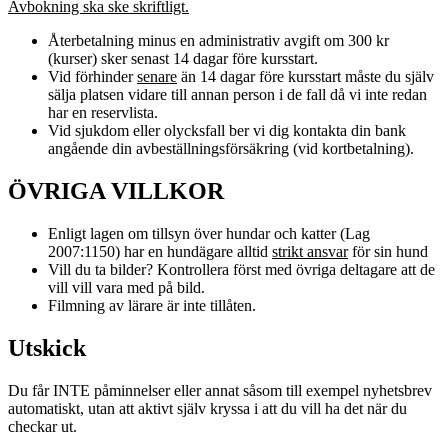
Avbokning ska ske skriftligt.
Återbetalning minus en administrativ avgift om 300 kr
(kurser) sker senast 14 dagar före kursstart.
Vid förhinder
senare
än 14 dagar före kursstart måste du själv
sälja platsen vidare till annan person i de fall då vi inte redan
har en reservlista.
Vid sjukdom eller olycksfall ber vi dig kontakta din bank
angående din avbeställningsförsäkring (vid kortbetalning).
ÖVRIGA VILLKOR
Enligt lagen om tillsyn över hundar och katter (Lag
2007:1150) har en hundägare alltid
strikt ansvar
för sin hund
Vill du ta bilder? Kontrollera först med övriga deltagare att de
vill vill vara med på bild.
Filmning av lärare är inte tillåten.
Utskick
Du får INTE påminnelser eller annat såsom till exempel nyhetsbrev
automatiskt, utan att aktivt själv kryssa i att du vill ha det när du
checkar ut.