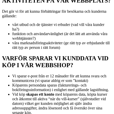
AKTIVITETEN PÅ VÅR WEBBPLATS?
Det gör vi för att kunna förbättringar för besökarna och kunderna
gällande:
vårt utbud och de tjänster vi erbuder (vad vill våra kunder
ha?)
funktion och användarvänlighet (är det lätt att använda våra
webbtjänster?)
våra marknadsföringsaktiviteter (ge rätt typ av erbjudande till
rätt typ av person i rätt forum)
VARFÖR SPARAR VI KUNDDATA VID
KÖP I VÅR WEBBSHOP?
Vi sparar e-post från er 12 månader för att kunna svara och
kommunicera (vi sparar aldrig er som ”kontakt)
Köparens persondata sparas (fakturerings- och
bokföringssinformation) i enlighet med gällande lagstiftning.
Vid köp
skapas ett konto
med köparens data, köpta kurser
och åtkomst till aktiva “när du vill-kurser” (självstudier vid
datorn) vilket ger kunden möjlighet att själv ändra
adressuppgifter, ändra lösenord och få översikt över sina
senaste köp.