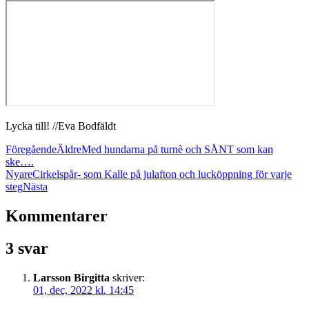
Lycka till! //Eva Bodfäldt
Föregående
Äldre
Med hundarna på turnè och SÅNT som kan
ske….
Nyare
Cirkelspår- som Kalle på julafton och lucköppning för varje
steg
Nästa
Kommentarer
3 svar
Larsson Birgitta
skriver:
01, dec, 2022 kl. 14:45