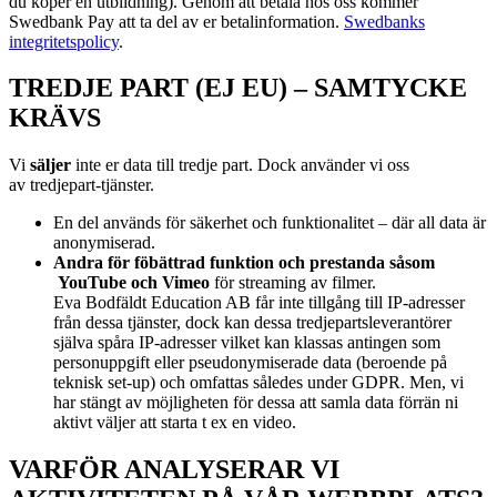
du köper en utbildning). Genom att betala hos oss kommer
Swedbank Pay att ta del av er betalinformation.
Swedbanks
integritetspolicy
.
TREDJE PART (EJ EU) – SAMTYCKE
KRÄVS
Vi
s
äljer
inte er data till tredje part. Dock använder vi oss
av
tredjepart-tjänster.
En del används för säkerhet och funktionalitet – där all data är
anonymiserad.
Andra för föbättrad funktion och prestanda såsom
YouTube och Vimeo
för streaming av filmer.
Eva Bodfäldt Education AB får inte tillgång till IP-adresser
från dessa tjänster, dock kan dessa tredjepartsleverantörer
själva spåra IP-adresser vilket kan klassas antingen som
personuppgift eller pseudonymiserade data (beroende på
teknisk set-up) och omfattas således under GDPR. Men, vi
har stängt av möjligheten för dessa att samla data förrän ni
aktivt väljer att starta t ex en video.
VARFÖR ANALYSERAR VI