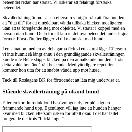
beteendet redan har startat. Vi riskerar att felaktigt förstärka
beteendet.
Skvallerträning är motsatsen eftersom vi utgår från att lära hunden
att ”titta till” för att omedelbart vända tillbaka blicken mot ägaren
utan att ta föregående steg mot objektet. Vi startar i koppel med en
person utan hund. Detta för att lära in det nya beteendet under lugna
former. Först därefter lägger vi till människa med hund.
I en situation med en av deltagarna fick vi ett skarpt läge. Eftersom
vi inte hunnit så långt ännu i den grundläggande skvallerträningen
kunde inte Belle släppa blicken på den annalkande hunden. Trots
detta valde hon ändå rätt beteende. Med ytterligare repetition
kommer hon titta för att snabbt vända upp mot husse.
Tack till Roslagens BK för förtroendet att låta mig undervisa er.
Stående skvallerträning på okänd hund
Efter en kort introduktion i basövningen dyker plötsligt en
främmande hund upp. Egentligen vill jag inte att hunden hänger
kvar med blicken eftersom risken för utfall ökar. I det här fallet
fungerade det trots ”blickhänget”.