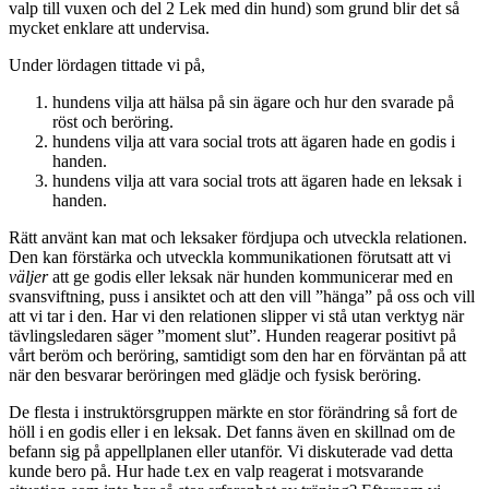
valp till vuxen och del 2 Lek med din hund) som grund blir det så
mycket enklare att undervisa.
Under lördagen tittade vi på,
hundens vilja att hälsa på sin ägare och hur den svarade på
röst och beröring.
hundens vilja att vara social trots att ägaren hade en godis i
handen.
hundens vilja att vara social trots att ägaren hade en leksak i
handen.
Rätt använt kan mat och leksaker fördjupa och utveckla relationen.
Den kan förstärka och utveckla kommunikationen förutsatt att vi
väljer
att ge godis eller leksak när hunden kommunicerar med en
svansviftning, puss i ansiktet och att den vill ”hänga” på oss och vill
att vi tar i den. Har vi den relationen slipper vi stå utan verktyg när
tävlingsledaren säger ”moment slut”. Hunden reagerar positivt på
vårt beröm och beröring, samtidigt som den har en förväntan på att
när den besvarar beröringen med glädje och fysisk beröring.
De flesta i instruktörsgruppen märkte en stor förändring så fort de
höll i en godis eller i en leksak. Det fanns även en skillnad om de
befann sig på appellplanen eller utanför. Vi diskuterade vad detta
kunde bero på. Hur hade t.ex en valp reagerat i motsvarande