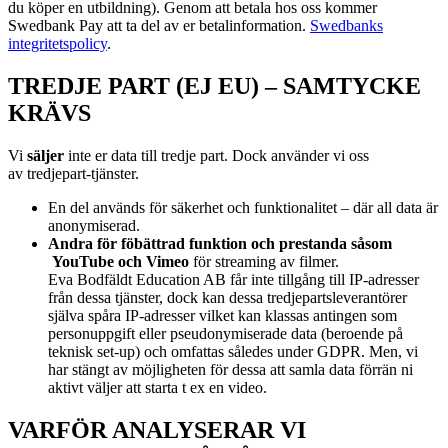
du köper en utbildning). Genom att betala hos oss kommer
Swedbank Pay att ta del av er betalinformation.
Swedbanks
integritetspolicy
.
TREDJE PART (EJ EU) – SAMTYCKE
KRÄVS
Vi
s
äljer
inte er data till tredje part. Dock använder vi oss
av
tredjepart-tjänster.
En del används för säkerhet och funktionalitet – där all data är
anonymiserad.
Andra för föbättrad funktion och prestanda såsom
YouTube och Vimeo
för streaming av filmer.
Eva Bodfäldt Education AB får inte tillgång till IP-adresser
från dessa tjänster, dock kan dessa tredjepartsleverantörer
själva spåra IP-adresser vilket kan klassas antingen som
personuppgift eller pseudonymiserade data (beroende på
teknisk set-up) och omfattas således under GDPR. Men, vi
har stängt av möjligheten för dessa att samla data förrän ni
aktivt väljer att starta t ex en video.
VARFÖR ANALYSERAR VI