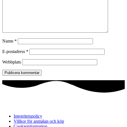
Namn
*
E-postadress
*
Webbplats
Integritetspolicy
Villkor för anmälan och köp
Cookieinformation