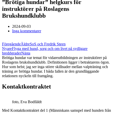
”Brötiga hundar” helgkurs för
instruktörer på Roslagens
Brukshundklubb
2024-09-03
Inga kommentarer
Föregående
Äldre
SoS och Fredrik Steen
Nyare
Flyga med hund, sorg och om livet på sydligare
breddgrader
Nästa
Brötiga hundar var temat för vidareutbildningen av instruktörer på
Roslagens brukshundklubb. Definitionen ligger i betraktarens ögon.
Hur som helst; jag ser inga större skillnader mellan valpträning och
träning av brötiga hundar. I båda fallen är den grundläggande
relationen nyckeln till framgång.
Kontaktkontraktet
foto, Eva Bodfäldt
Med Kontaktkontraktet del 1 (Människans samspel med hunden från