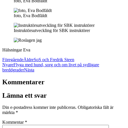
foto, Eva Bodfäldt
foto, Eva Bodfäldt
Instruktörsutveckling för SBK instruktörer
Hälsningar Eva
Föregående
Äldre
SoS och Fredrik Steen
Nyare
Flyga med hund, sorg och om livet på sydligare
breddgrader
Nästa
Kommentarer
Lämna ett svar
Din e-postadress kommer inte publiceras.
Obligatoriska fält är
märkta
*
Kommentar
*