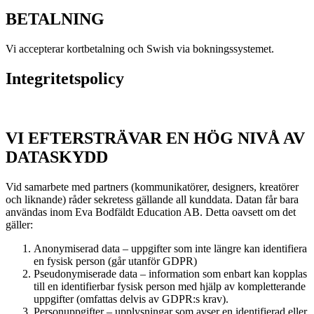
BETALNING
Vi accepterar kortbetalning och Swish via bokningssystemet.
Integritetspolicy
VI EFTERSTRÄVAR EN HÖG NIVÅ AV
DATASKYDD
Vid samarbete med partners (kommunikatörer, designers, kreatörer
och liknande) råder sekretess gällande all kunddata. Datan får bara
användas inom Eva Bodfäldt Education AB. Detta oavsett om det
gäller:
Anonymiserad data – uppgifter som inte längre kan identifiera
en fysisk person (går utanför GDPR)
Pseudonymiserade data – information som enbart kan kopplas
till en identifierbar fysisk person med hjälp av kompletterande
uppgifter (omfattas delvis av GDPR:s krav).
Personuppgifter – upplysningar som avser en identifierad eller