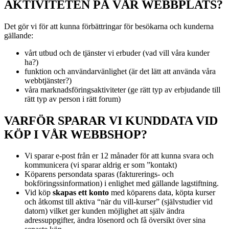
AKTIVITETEN PÅ VÅR WEBBPLATS?
Det gör vi för att kunna förbättringar för besökarna och kunderna
gällande:
vårt utbud och de tjänster vi erbuder (vad vill våra kunder
ha?)
funktion och användarvänlighet (är det lätt att använda våra
webbtjänster?)
våra marknadsföringsaktiviteter (ge rätt typ av erbjudande till
rätt typ av person i rätt forum)
VARFÖR SPARAR VI KUNDDATA VID
KÖP I VÅR WEBBSHOP?
Vi sparar e-post från er 12 månader för att kunna svara och
kommunicera (vi sparar aldrig er som ”kontakt)
Köparens persondata sparas (fakturerings- och
bokföringssinformation) i enlighet med gällande lagstiftning.
Vid köp
skapas ett konto
med köparens data, köpta kurser
och åtkomst till aktiva “när du vill-kurser” (självstudier vid
datorn) vilket ger kunden möjlighet att själv ändra
adressuppgifter, ändra lösenord och få översikt över sina