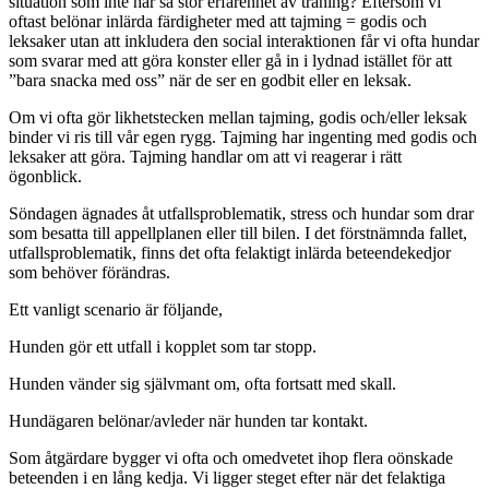
situation som inte har så stor erfarenhet av träning? Eftersom vi
oftast belönar inlärda färdigheter med att tajming = godis och
leksaker utan att inkludera den social interaktionen får vi ofta hundar
som svarar med att göra konster eller gå in i lydnad istället för att
”bara snacka med oss” när de ser en godbit eller en leksak.
Om vi ofta gör likhetstecken mellan tajming, godis och/eller leksak
binder vi ris till vår egen rygg. Tajming har ingenting med godis och
leksaker att göra. Tajming handlar om att vi reagerar i rätt
ögonblick.
Söndagen ägnades åt utfallsproblematik, stress och hundar som drar
som besatta till appellplanen eller till bilen. I det förstnämnda fallet,
utfallsproblematik, finns det ofta felaktigt inlärda beteendekedjor
som behöver förändras.
Ett vanligt scenario är följande,
Hunden gör ett utfall i kopplet som tar stopp.
Hunden vänder sig självmant om, ofta fortsatt med skall.
Hundägaren belönar/avleder när hunden tar kontakt.
Som åtgärdare bygger vi ofta och omedvetet ihop flera oönskade
beteenden i en lång kedja. Vi ligger steget efter när det felaktiga