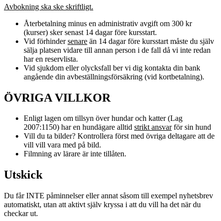
Avbokning ska ske skriftligt.
Återbetalning minus en administrativ avgift om 300 kr
(kurser) sker senast 14 dagar före kursstart.
Vid förhinder
senare
än 14 dagar före kursstart måste du själv
sälja platsen vidare till annan person i de fall då vi inte redan
har en reservlista.
Vid sjukdom eller olycksfall ber vi dig kontakta din bank
angående din avbeställningsförsäkring (vid kortbetalning).
ÖVRIGA VILLKOR
Enligt lagen om tillsyn över hundar och katter (Lag
2007:1150) har en hundägare alltid
strikt ansvar
för sin hund
Vill du ta bilder? Kontrollera först med övriga deltagare att de
vill vill vara med på bild.
Filmning av lärare är inte tillåten.
Utskick
Du får INTE påminnelser eller annat såsom till exempel nyhetsbrev
automatiskt, utan att aktivt själv kryssa i att du vill ha det när du
checkar ut.