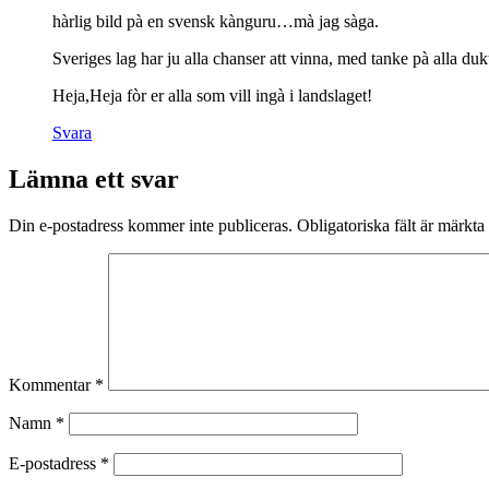
hàrlig bild pà en svensk kànguru…mà jag sàga.
Sveriges lag har ju alla chanser att vinna, med tanke pà alla 
Heja,Heja fòr er alla som vill ingà i landslaget!
Svara
Lämna ett svar
Din e-postadress kommer inte publiceras.
Obligatoriska fält är märkta
Kommentar
*
Namn
*
E-postadress
*