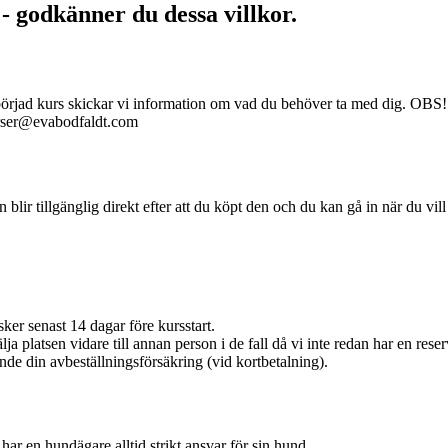
 - godkänner du dessa villkor.
åbörjad kurs skickar vi information om vad du behöver ta med dig. OBS! 
kurser@evabodfaldt.com
en blir tillgänglig direkt efter att du köpt den och du kan gå in när du vil
ker senast 14 dagar före kursstart.
ja platsen vidare till annan person i de fall då vi inte redan har en reserv
nde din avbeställningsförsäkring (vid kortbetalning).
 har en hundägare alltid
strikt ansvar
för sin hund