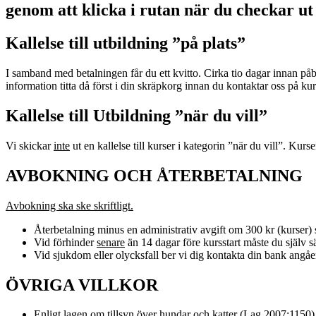
genom att klicka i rutan när du checkar ut
Kallelse till utbildning ”på plats”
I samband med betalningen får du ett kvitto. Cirka tio dagar innan p
information titta då först i din skräpkorg innan du kontaktar oss på 
Kallelse till Utbildning ”när du vill”
Vi skickar
inte
ut en kallelse till kurser i kategorin ”när du vill”. Kurs
AVBOKNING OCH ÅTERBETALNING
Avbokning ska ske skriftligt.
Återbetalning minus en administrativ avgift om 300 kr (kurser) s
Vid förhinder
senare
än 14 dagar före kursstart måste du själv säl
Vid sjukdom eller olycksfall ber vi dig kontakta din bank angåe
ÖVRIGA VILLKOR
Enligt lagen om tillsyn över hundar och katter (Lag 2007:1150)