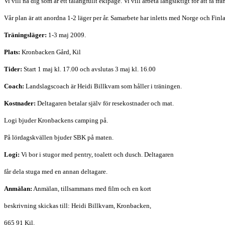
Vi vill nå dig som är ett talangfullt ekipage. Vi vill arbeta långsiktigt för att få fr
Vår plan är att anordna 1-2 läger per år. Samarbete har inletts med Norge och Fin
Träningsläger:
1-3 maj 2009.
Plats:
Kronbacken Gård, Kil
Tider:
Start 1 maj kl. 17.00 och avslutas 3 maj kl. 16.00
Coach:
Landslagscoach är Heidi Billkvam som håller i träningen.
Kostnader:
Deltagaren betalar själv för resekostnader och mat.
Logi bjuder Kronbackens camping på.
På lördagskvällen bjuder SBK på maten.
Logi:
Vi bor i stugor med pentry, toalett och dusch. Deltagaren
får dela stuga med en annan deltagare.
Anmälan:
Anmälan, tillsammans med film och en kort
beskrivning skickas till: Heidi Billkvam, Kronbacken,
665 91 Kil.