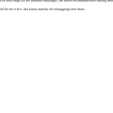
am en
bred trupp till det framtida landslaget. Det kräver en målmedveten träning men
land
för att vi bl.a. ska kunna matcha vår talanggrupp mot deras.