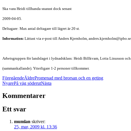
Ska vara Heidi tillhanda snarast dock senast
2009-04-05.
Deltagare: Max antal deltagare till lägret är 20 st.
Information:
Lättast via e-post till Anders Kjernholm,
anders.kjernholm@ipbo.se
Arbetsgruppen för landslaget i lydnadsklass: Heidi Billkvam, Lotta Linusson oc
(sammankallande). Ytterligare 1-2 personer tillkommer.
Föregående
Äldre
Promenad med brorsan och en geting
Nyare
På väg söderut
Nästa
Kommentarer
Ett svar
mumlan
skriver:
25, mar, 2009 kl. 13:36