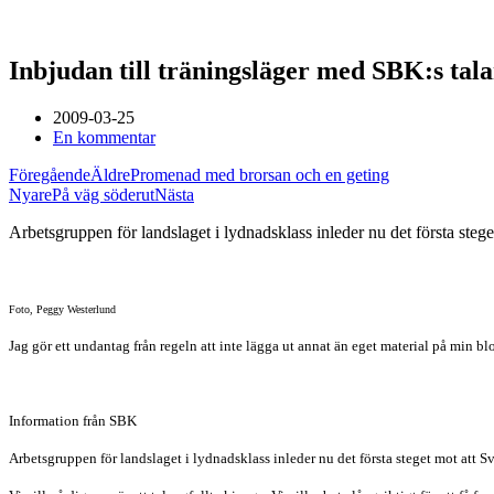
Inbjudan till träningsläger med SBK:s ta
2009-03-25
En kommentar
Föregående
Äldre
Promenad med brorsan och en geting
Nyare
På väg söderut
Nästa
Arbetsgruppen för landslaget i lydnadsklass inleder nu det första steget
Foto, Peggy Westerlund
Jag gör ett undantag från regeln att inte lägga ut annat än eget material på min b
Information från SBK
Arbetsgruppen för landslaget i lydnadsklass inleder nu det första steget mot att S