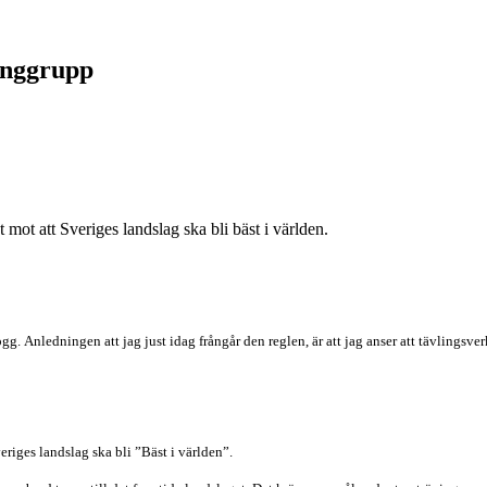
langgrupp
 mot att Sveriges landslag ska bli bäst i världen.
logg. Anledningen att jag just idag frångår den reglen, är att jag anser att tävlings
veriges
landslag ska bli ”Bäst i världen”.