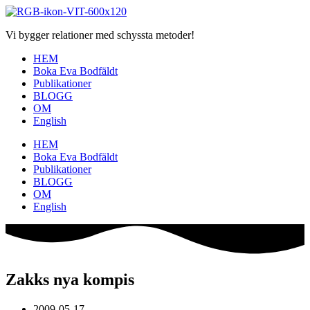
Hoppa
till
Vi bygger relationer med schyssta metoder!
innehåll
HEM
Boka Eva Bodfäldt
Publikationer
BLOGG
OM
English
HEM
Boka Eva Bodfäldt
Publikationer
BLOGG
OM
English
Zakks nya kompis
2009-05-17