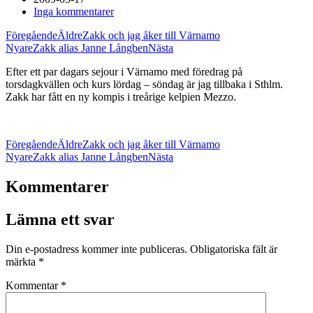
Inga kommentarer
Föregående
Äldre
Zakk och jag åker till Värnamo
Nyare
Zakk alias Janne Långben
Nästa
Efter ett par dagars sejour i Värnamo med föredrag på
torsdagkvällen och kurs lördag – söndag är jag tillbaka i Sthlm.
Zakk har fått en ny kompis i treårige kelpien Mezzo.
Föregående
Äldre
Zakk och jag åker till Värnamo
Nyare
Zakk alias Janne Långben
Nästa
Kommentarer
Lämna ett svar
Din e-postadress kommer inte publiceras.
Obligatoriska fält är
märkta
*
Kommentar
*