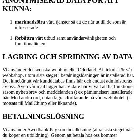
ANONYMISERAD DATA FÖR ATT
KUNNA:
marknadsföra
våra tjänster så att de når ut till de som är
intresserade
förbättra
vårt utbud samt användarvänligheten och
funktionaliteten
LAGRING OCH SPRIDNING AV DATA
Vi använder det svenska webbhotellet Oderland. All teknik för vår
webbshop, utom sista steget i betalningslösningen är installerad här.
Det innebär att vår kunddatabas finns här och endast administreras
av oss. Även vår mail ligger här. Vidare har vi valt att ha funktioner
såsom nyhetsbrev och meddelanden (t ex påminnelser) installerade
här. Med andra ord, datan lagras fortfarande på vårt webbhotell (i
motsats till MailChimp eller liknande).
BETALNINGSLÖSNING
Vi använder Swedbank Pay som betallösning (allra sista steget när
du köper en utbildning). Genom att betala hos oss kommer