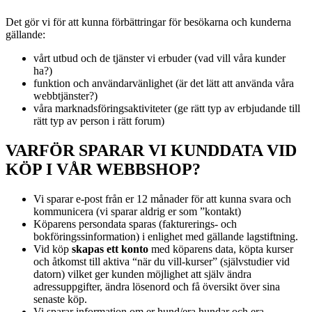
Det gör vi för att kunna förbättringar för besökarna och kunderna
gällande:
vårt utbud och de tjänster vi erbuder (vad vill våra kunder
ha?)
funktion och användarvänlighet (är det lätt att använda våra
webbtjänster?)
våra marknadsföringsaktiviteter (ge rätt typ av erbjudande till
rätt typ av person i rätt forum)
VARFÖR SPARAR VI KUNDDATA VID
KÖP I VÅR WEBBSHOP?
Vi sparar e-post från er 12 månader för att kunna svara och
kommunicera (vi sparar aldrig er som ”kontakt)
Köparens persondata sparas (fakturerings- och
bokföringssinformation) i enlighet med gällande lagstiftning.
Vid köp
skapas ett konto
med köparens data, köpta kurser
och åtkomst till aktiva “när du vill-kurser” (självstudier vid
datorn) vilket ger kunden möjlighet att själv ändra
adressuppgifter, ändra lösenord och få översikt över sina
senaste köp.
Vi sparar information om er hund/era hundar och era