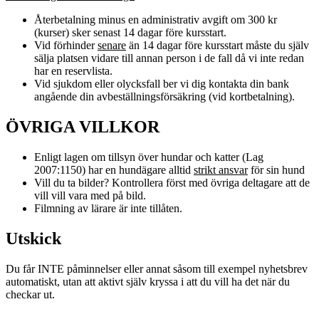
Återbetalning minus en administrativ avgift om 300 kr
(kurser) sker senast 14 dagar före kursstart.
Vid förhinder
senare
än 14 dagar före kursstart måste du själv
sälja platsen vidare till annan person i de fall då vi inte redan
har en reservlista.
Vid sjukdom eller olycksfall ber vi dig kontakta din bank
angående din avbeställningsförsäkring (vid kortbetalning).
ÖVRIGA VILLKOR
Enligt lagen om tillsyn över hundar och katter (Lag
2007:1150) har en hundägare alltid
strikt ansvar
för sin hund
Vill du ta bilder? Kontrollera först med övriga deltagare att de
vill vill vara med på bild.
Filmning av lärare är inte tillåten.
Utskick
Du får INTE påminnelser eller annat såsom till exempel nyhetsbrev
automatiskt, utan att aktivt själv kryssa i att du vill ha det när du
checkar ut.