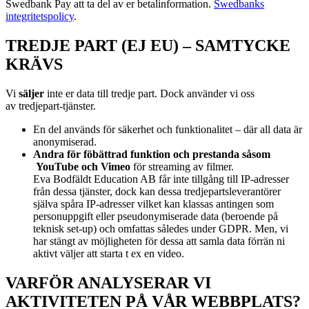
Swedbank Pay att ta del av er betalinformation.
Swedbanks
integritetspolicy
.
TREDJE PART (EJ EU) – SAMTYCKE
KRÄVS
Vi
s
äljer
inte er data till tredje part. Dock använder vi oss
av
tredjepart-tjänster.
En del används för säkerhet och funktionalitet – där all data är
anonymiserad.
Andra för föbättrad funktion och prestanda såsom
YouTube och Vimeo
för streaming av filmer.
Eva Bodfäldt Education AB får inte tillgång till IP-adresser
från dessa tjänster, dock kan dessa tredjepartsleverantörer
själva spåra IP-adresser vilket kan klassas antingen som
personuppgift eller pseudonymiserade data (beroende på
teknisk set-up) och omfattas således under GDPR. Men, vi
har stängt av möjligheten för dessa att samla data förrän ni
aktivt väljer att starta t ex en video.
VARFÖR ANALYSERAR VI
AKTIVITETEN PÅ VÅR WEBBPLATS?