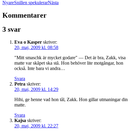
Nyare
Snillen spekulerar
Nästa
Kommentarer
3 svar
Eva o Kasper
skriver:
20, maj, 2009 kl. 08:58
"Mitt smaschk är mycket godare" — Det är bra, Zakk, visa
matte var skåpet ska stå. Hon behöver lite motgångar, hon
också. Inte bara vi andra…
Svara
Petra
skriver:
20, maj, 2009 kl. 14:29
Hihi, ge henne vad hon tål, Zakk. Hon gillar utmaningar din
matte.
Svara
Kajsa
skriver:
20, maj, 2009 kl. 22:27