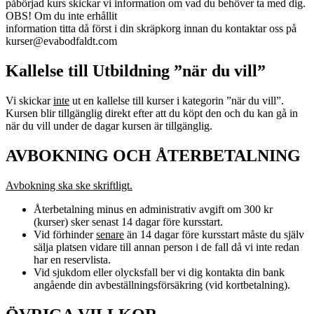
påbörjad kurs skickar vi information om vad du behöver ta med dig.
OBS! Om du inte erhållit
information titta då först i din skräpkorg innan du kontaktar oss på
kurser@evabodfaldt.com
Kallelse till Utbildning ”när du vill”
Vi skickar
inte
ut en kallelse till kurser i kategorin ”när du vill”.
Kursen blir tillgänglig direkt efter att du köpt den och du kan gå in
när du vill under de dagar kursen är tillgänglig.
AVBOKNING OCH ÅTERBETALNING
Avbokning ska ske skriftligt.
Återbetalning minus en administrativ avgift om 300 kr
(kurser) sker senast 14 dagar före kursstart.
Vid förhinder
senare
än 14 dagar före kursstart måste du själv
sälja platsen vidare till annan person i de fall då vi inte redan
har en reservlista.
Vid sjukdom eller olycksfall ber vi dig kontakta din bank
angående din avbeställningsförsäkring (vid kortbetalning).