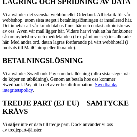
LAGRING OCH SPRIDNING AV DATA
Vi använder det svenska webbhotellet Oderland. All teknik för vår
webbshop, utom sista steget i betalningslösningen är installerad här.
Det innebär att vår kunddatabas finns här och endast administreras
av oss. Även vår mail ligger här. Vidare har vi valt att ha funktioner
såsom nyhetsbrev och meddelanden (t ex påminnelser) installerade
här. Med andra ord, datan lagras fortfarande på vårt webbhotell (i
motsats till MailChimp eller liknande).
BETALNINGSLÖSNING
Vi använder Swedbank Pay som betallösning (allra sista steget när
du köper en utbildning). Genom att betala hos oss kommer
Swedbank Pay att ta del av er betalinformation.
Swedbanks
integritetspolicy
.
TREDJE PART (EJ EU) – SAMTYCKE
KRÄVS
Vi
s
äljer
inte er data till tredje part. Dock använder vi oss
av
tredjepart-tjänster.