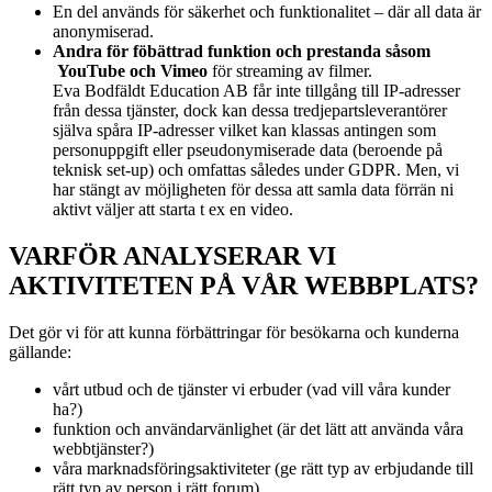
En del används för säkerhet och funktionalitet – där all data är
anonymiserad.
Andra för föbättrad funktion och prestanda såsom
YouTube och Vimeo
för streaming av filmer.
Eva Bodfäldt Education AB får inte tillgång till IP-adresser
från dessa tjänster, dock kan dessa tredjepartsleverantörer
själva spåra IP-adresser vilket kan klassas antingen som
personuppgift eller pseudonymiserade data (beroende på
teknisk set-up) och omfattas således under GDPR. Men, vi
har stängt av möjligheten för dessa att samla data förrän ni
aktivt väljer att starta t ex en video.
VARFÖR ANALYSERAR VI
AKTIVITETEN PÅ VÅR WEBBPLATS?
Det gör vi för att kunna förbättringar för besökarna och kunderna
gällande:
vårt utbud och de tjänster vi erbuder (vad vill våra kunder
ha?)
funktion och användarvänlighet (är det lätt att använda våra
webbtjänster?)
våra marknadsföringsaktiviteter (ge rätt typ av erbjudande till
rätt typ av person i rätt forum)