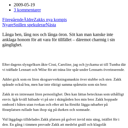
2009-05-19
3 kommentarer
Föregående
Äldre
Zakks nya kompis
Nyare
Snillen spekulerar
Nästa
Långa ben, lång nos och långa öron. Söt kan man kanske inte
anklaga honom för att vara för tillfället – däremot charmig i sin
gänglighet.
Efter dagens slyngelkurs åkte Cissi, Caroline, jag och jyckarna ut till Tumba där
vi träffade Lennart och Wilse för att träna lite spår under Lennarts överinseende.
Adder gick som en liten skogsavverkningsmaskin över stubbe och sten. Zakk
spårade också bra, men har inte riktigt samma spårrutin som sin bror.
Zakk är en intressant liten personlighet. Den kan lättas betecknas som uthålligt
envis. Igår kväll hälsade vi på ute i skärgården hos min bror. Zakk hoppade
ombord i båten utan tvekan och efter att ha försökt lägga rabarber på
förarplatsen rullade han ihop sig på durken och somnade.
Vid läggdags tilldelades Zakk platsen på golvet invid min säng, istället för i
den. En gång i timmen provade Zakk att medelst gnäll och klagolåt