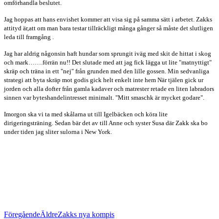
omförhandla beslutet.
Jag hoppas att hans envishet kommer att visa sig på samma sätt i arbetet. Zakks
attityd är,att om man bara testar tillräckligt många gånger så måste det slutligen
leda till framgång
.
Jag har aldrig någonsin haft hundar som sprungit iväg med skit de hittat i skog
och mark…….förrän nu!! Det slutade med att jag fick lägga ut lite "matnyttigt"
skräp och träna in ett "nej" från grunden med den lille gossen. Min sedvanliga
strategi att byta skräp mot godis gick helt enkelt inte hem När tjälen gick ur
jorden och alla dofter från gamla kadaver och matrester retade en liten labradors
sinnen
var byteshandelintresset minimalt. "Mitt smaschk är mycket godare".
Imorgon ska vi ta med skålarna ut till Igelbäcken och köra lite
dirigeringsträning. Sedan bär det av till Anne och syster Susa där Zakk ska bo
under tiden jag sliter sulorna i New York.
Föregående
Äldre
Zakks nya kompis