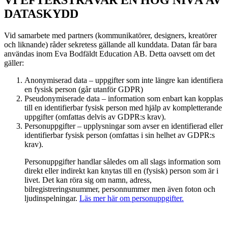
DATASKYDD
Vid samarbete med partners (kommunikatörer, designers, kreatörer
och liknande) råder sekretess gällande all kunddata. Datan får bara
användas inom Eva Bodfäldt Education AB. Detta oavsett om det
gäller:
Anonymiserad data – uppgifter som inte längre kan identifiera
en fysisk person (går utanför GDPR)
Pseudonymiserade data – information som enbart kan kopplas
till en identifierbar fysisk person med hjälp av kompletterande
uppgifter (omfattas delvis av GDPR:s krav).
Personuppgifter – upplysningar som avser en identifierad eller
identifierbar fysisk person (omfattas i sin helhet av GDPR:s
krav).
Personuppgifter handlar således om all slags information som
direkt eller indirekt kan knytas till en (fysisk) person som är i
livet. Det kan röra sig om namn, adress,
bilregistreringsnummer, personnummer men även foton och
ljudinspelningar.
Läs mer här om personuppgifter.