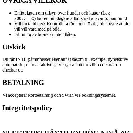
ÖVRIGA VILLKOR
Enligt lagen om tillsyn över hundar och katter (Lag
2007:1150) har en hundägare alltid
strikt ansvar
för sin hund
Vill du ta bilder? Kontrollera först med övriga deltagare att de
vill vill vara med på bild.
Filmning av lärare är inte tillåten.
Utskick
Du får INTE påminnelser eller annat såsom till exempel nyhetsbrev
automatiskt, utan att aktivt själv kryssa i att du vill ha det när du
checkar ut.
BETALNING
Vi accepterar kortbetalning och Swish via bokningssystemet.
Integritetspolicy
VI EFTERSTRÄVAR EN HÖG NIVÅ AV