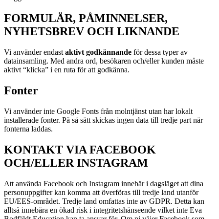
FORMULÄR, PÅMINNELSER,
NYHETSBREV OCH LIKNANDE
Vi använder endast
aktivt godkännande
för dessa typer av
datainsamling. Med andra ord, besökaren och/eller kunden måste
aktivt “klicka” i en ruta för att godkänna.
Fonter
Vi använder inte Google Fonts från molntjänst utan har lokalt
installerade fonter. På så sätt skickas ingen data till tredje part när
fonterna laddas.
KONTAKT VIA FACEBOOK
OCH/ELLER INSTAGRAM
Att använda Facebook och Instagram innebär i dagsläget att dina
personuppgifter kan komma att överföras till tredje land utanför
EU/EES-området. Tredje land omfattas inte av GDPR. Detta kan
alltså innebära en ökad risk i integritetshänseende vilket inte Eva
Bodfäldt Education kan ta ansvar för. Om ni väjer Facebook som