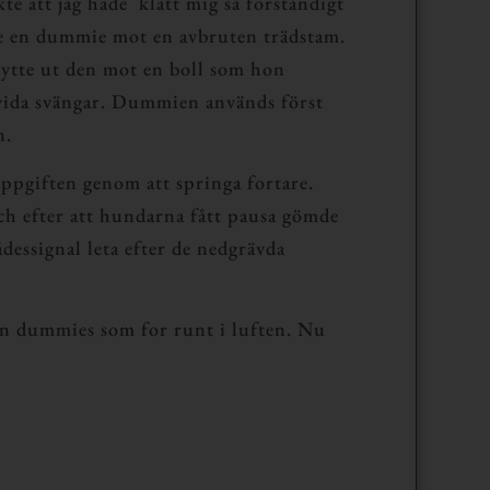
te att jag hade klätt mig så förståndigt
ngde en dummie mot en avbruten trädstam.
bytte ut den mot en boll som hon
 vida svängar. Dummien används först
n.
 uppgiften genom att springa fortare.
och efter att hundarna fått pausa gömde
dessignal leta efter de nedgrävda
tan dummies som for runt i luften. Nu