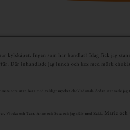
pnar kylskåpet. Ingen som har handlat? Idag fick jag stan
affär. Där inhandlade jag lunch och kex med mörk chokl
nsta söta utan bara med väldigt mycket chokladsmak. Sedan stannade jag til
Marie och 
der, Viveka och Tara, Anne och Susa och jag själv med Zakk.