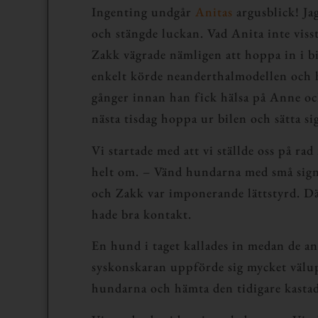
Ingenting undgår
Anitas
argusblick! Ja
och stängde luckan. Vad Anita inte viss
Zakk vägrade nämligen att hoppa in i bil
enkelt körde neanderthalmodellen och ha
gånger innan han fick hälsa på Anne och
nästa tisdag hoppa ur bilen och sätta s
Vi startade med att vi ställde oss på r
helt om. – Vänd hundarna med små signa
och Zakk var imponerande lättstyrd. Där
hade bra kontakt.
En hund i taget kallades in medan de and
syskonskaran uppförde sig mycket välupp
hundarna och hämta den tidigare kast