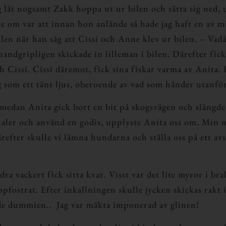
g lät nogsamt Zakk hoppa ut ur bilen och sätta sig ned, 
te om var att innan hon anlände så hade jag haft en av 
en när han såg att Cissi och Anne klev ur bilen. – Vadå 
ndgripligen skickade in lilleman i bilen. Därefter fick
 Cissi. Cissi däremot, fick sina fiskar varma av Anita.
ig som ett tänt ljus, oberoende av vad som händer utanfö
ad medan Anita gick bort en bit på skogsvägen och slängd
ler och använd en godis, upplyste Anita oss om. Min mat
efter skulle vi lämna hundarna och ställa oss på ett avs
ra vackert fick sitta kvar. Visst var det lite myror i br
fostrat. Efter inkallningen skulle jycken skickas rakt
ade dummien..
Jag var mäkta imponerad av glinen!