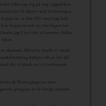
under tiden jag tog på mig ryggsäcken
mina mycket få duster med fyrbeningen.
hoppa in, sa den lille varpå jag helt
 han hoppa in och ut ytterligare två
 Känner jag Cissi rätt så kommer Adder
r bilen
.
e en dummie. Därefter skulle vi vända
skålsträning hjälpte till en hel del
tånd där vi kände att vi fortfarande
allorna de första gångerna men
 igenom gruppen av de övrigt sittande