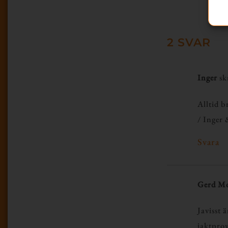
2 SVAR
Inger
sk
Alltid b
/ Inger
Svara
Gerd Mo
Javisst 
jaktprov