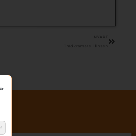
NYARE
Trädkramare i linsen
för
R