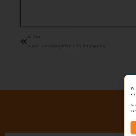
ÄLDRE
Kurs i koncentration och fotgående
Vi 
att
Att
och