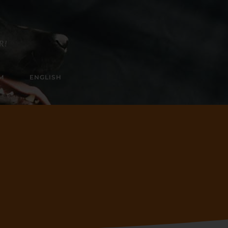
R!
M
ENGLISH