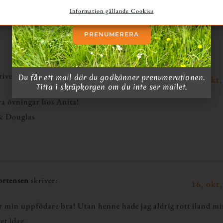
Information gällande Cookies
PRENUMERERA
river:
Du får ett mail där du godkänner prenumerationen.
15, okt,
Titta i skräpkorgen om du inte ser mailet.
ra övningar hos Anita!
 & Douglas
rtensen
skriver:
16, okt,
är min uppfödare bra! Utan henne hade jag aldrig rott iland mi
et idag.