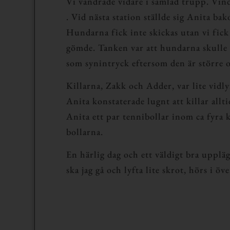
Vi vandrade vidare i samlad trupp. Vind
. Vid nästa station ställde sig Anita b
Hundarna fick inte skickas utan vi fic
gömde. Tanken var att hundarna skulle 
som synintryck eftersom den är större oc
Killarna, Zakk och Adder, var lite vidly
Anita konstaterade lugnt att killar allt
Anita ett par tennibollar inom ca fyra 
bollarna.
En härlig dag och ett väldigt bra uppl
ska jag gå och lyfta lite skrot, hörs i 