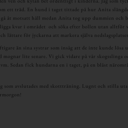
en ven och kylan bet ordentligt i kinderna. Jag som tyck
akom ett träd. En hund i taget tittade på hur Anita slä
k gå åt motsatt håll medan Anita tog upp dummien och 
ligga kvar i området och söka efter bollen utan alltför
h lättare för jyckarna att markera själva nedslagsplatse
ftigare än sina systrar som insåg att de inte kunde lösa
id mognar lite senare.
Vi gick vidare på vår skogsslinga 
kvm. Sedan fick hundarna en i taget, på en blåst närområ
ägg som avslutades med skottträning. Lugnt och stilla u
övermorgon!