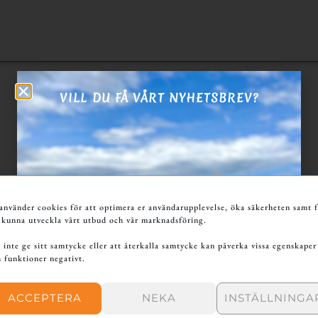
VILL DU FÅ VÅRT NYHETSBREV?
använder cookies för att optimera er användarupplevelse, öka säkerheten samt 
 kunna utveckla vårt utbud och vår marknadsföring.
 inte ge sitt samtycke eller att återkalla samtycke kan påverka vissa egenskaper
KOMMENTARER
 funktioner negativt.
ACCEPTERA
NEKA
INSTÄLLNINGA