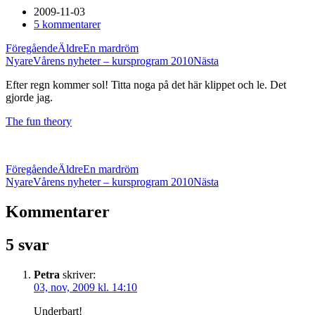
2009-11-03
5 kommentarer
Föregående
Äldre
En mardröm
Nyare
Vårens nyheter – kursprogram 2010
Nästa
Efter regn kommer sol! Titta noga på det här klippet och le. Det
gjorde jag.
The fun theory
Föregående
Äldre
En mardröm
Nyare
Vårens nyheter – kursprogram 2010
Nästa
Kommentarer
5 svar
Petra
skriver:
03, nov, 2009 kl. 14:10
Underbart!