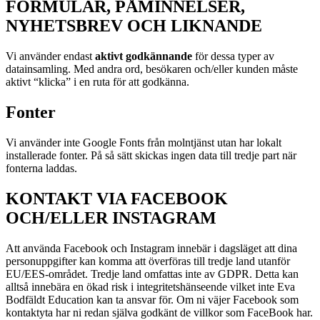
FORMULÄR, PÅMINNELSER,
NYHETSBREV OCH LIKNANDE
Vi använder endast
aktivt godkännande
för dessa typer av
datainsamling. Med andra ord, besökaren och/eller kunden måste
aktivt “klicka” i en ruta för att godkänna.
Fonter
Vi använder inte Google Fonts från molntjänst utan har lokalt
installerade fonter. På så sätt skickas ingen data till tredje part när
fonterna laddas.
KONTAKT VIA FACEBOOK
OCH/ELLER INSTAGRAM
Att använda Facebook och Instagram innebär i dagsläget att dina
personuppgifter kan komma att överföras till tredje land utanför
EU/EES-området. Tredje land omfattas inte av GDPR. Detta kan
alltså innebära en ökad risk i integritetshänseende vilket inte Eva
Bodfäldt Education kan ta ansvar för. Om ni väjer Facebook som
kontaktyta har ni redan själva godkänt de villkor som FaceBook har.