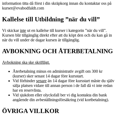
information titta då först i din skräpkorg innan du kontaktar oss på
kurser@evabodfaldt.com
Kallelse till Utbildning ”när du vill”
Vi skickar
inte
ut en kallelse till kurser i kategorin ”när du vill”.
Kursen blir tillgänglig direkt efter att du köpt den och du kan gå in
när du vill under de dagar kursen är tillgänglig.
AVBOKNING OCH ÅTERBETALNING
Avbokning ska ske skriftligt.
Återbetalning minus en administrativ avgift om 300 kr
(kurser) sker senast 14 dagar före kursstart.
Vid förhinder
senare
än 14 dagar före kursstart måste du själv
sälja platsen vidare till annan person i de fall då vi inte redan
har en reservlista.
Vid sjukdom eller olycksfall ber vi dig kontakta din bank
angående din avbeställningsförsäkring (vid kortbetalning).
ÖVRIGA VILLKOR