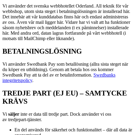
Vi använder det svenska webbhotellet Oderland. All teknik för vår
webbshop, utom sista steget i betalningslösningen är installerad här.
Det innebär att vår kunddatabas finns här och endast administreras
av oss. Även vår mail ligger här. Vidare har vi valt att ha funktioner
såsom nyhetsbrev och meddelanden (t ex påminnelser) installerade
här. Med andra ord, datan lagras fortfarande på vårt webbhotell (i
motsats till MailChimp eller liknande).
BETALNINGSLÖSNING
Vi använder Swedbank Pay som betallösning (allra sista steget när
du köper en utbildning). Genom att betala hos oss kommer
Swedbank Pay att ta del av er betalinformation.
Swedbanks
integritetspolicy
.
TREDJE PART (EJ EU) – SAMTYCKE
KRÄVS
Vi
s
äljer
inte er data till tredje part. Dock använder vi oss
av
tredjepart-tjänster.
En del används för säkerhet och funktionalitet – där all data är