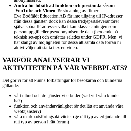
anonymiserad.
Andra för föbättrad funktion och prestanda såsom
YouTube och Vimeo
för streaming av filmer.
Eva Bodfäldt Education AB får inte tillgång till IP-adresser
från dessa tjänster, dock kan dessa tredjepartsleverantörer
själva spåra IP-adresser vilket kan klassas antingen som
personuppgift eller pseudonymiserade data (beroende på
teknisk set-up) och omfattas således under GDPR. Men, vi
har stängt av möjligheten för dessa att samla data förrän ni
aktivt väljer att starta t ex en video.
VARFÖR ANALYSERAR VI
AKTIVITETEN PÅ VÅR WEBBPLATS?
Det gör vi för att kunna förbättringar för besökarna och kunderna
gällande:
vårt utbud och de tjänster vi erbuder (vad vill våra kunder
ha?)
funktion och användarvänlighet (är det lätt att använda våra
webbtjänster?)
våra marknadsföringsaktiviteter (ge rätt typ av erbjudande till
rätt typ av person i rätt forum)