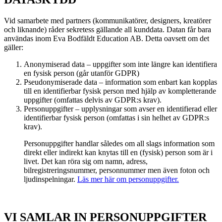
Vid samarbete med partners (kommunikatörer, designers, kreatörer
och liknande) råder sekretess gällande all kunddata. Datan får bara
användas inom Eva Bodfäldt Education AB. Detta oavsett om det
gäller:
Anonymiserad data – uppgifter som inte längre kan identifiera
en fysisk person (går utanför GDPR)
Pseudonymiserade data – information som enbart kan kopplas
till en identifierbar fysisk person med hjälp av kompletterande
uppgifter (omfattas delvis av GDPR:s krav).
Personuppgifter – upplysningar som avser en identifierad eller
identifierbar fysisk person (omfattas i sin helhet av GDPR:s
krav).
Personuppgifter handlar således om all slags information som
direkt eller indirekt kan knytas till en (fysisk) person som är i
livet. Det kan röra sig om namn, adress,
bilregistreringsnummer, personnummer men även foton och
ljudinspelningar.
Läs mer här om personuppgifter.
VI SAMLAR IN PERSONUPPGIFTER