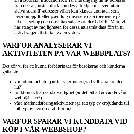
Eva Bodfäldt Education AB får inte tillgång till IP-adresser
från dessa tjänster, dock kan dessa tredjepartsleverantörer
själva spåra IP-adresser vilket kan klassas antingen som
personuppgift eller pseudonymiserade data (beroende på
teknisk set-up) och omfattas således under GDPR. Men, vi
har stängt av möjligheten för dessa att samla data förrän ni
aktivt väljer att starta t ex en video.
VARFÖR ANALYSERAR VI
AKTIVITETEN PÅ VÅR WEBBPLATS?
Det gör vi för att kunna förbättringar för besökarna och kunderna
gällande:
vårt utbud och de tjänster vi erbuder (vad vill våra kunder
ha?)
funktion och användarvänlighet (är det lätt att använda våra
webbtjänster?)
våra marknadsföringsaktiviteter (ge rätt typ av erbjudande till
rätt typ av person i rätt forum)
VARFÖR SPARAR VI KUNDDATA VID
KÖP I VÅR WEBBSHOP?