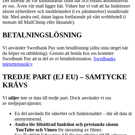
Det innebär att vår kunddatabas finns här och endast administreras
av oss. Även vår mail ligger här. Vidare har vi valt att ha funktioner
såsom nyhetsbrev och meddelanden (t ex påminnelser) installerade
här. Med andra ord, datan lagras fortfarande på vårt webbhotell (i
motsats till MailChimp eller liknande).
BETALNINGSLÖSNING
Vi använder Swedbank Pay som betallösning (allra sista steget när
du köper en utbildning). Genom att betala hos oss kommer
Swedbank Pay att ta del av er betalinformation.
Swedbanks
integritetspolicy
.
TREDJE PART (EJ EU) – SAMTYCKE
KRÄVS
Vi
s
äljer
inte er data till tredje part. Dock använder vi oss
av
tredjepart-tjänster.
En del används för säkerhet och funktionalitet – där all data är
anonymiserad.
Andra för föbättrad funktion och prestanda såsom
YouTube och Vimeo
för streaming av filmer.