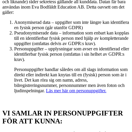
och liknande) råder sekretess gällande all kunddata. Datan får bara
användas inom Eva Bodfäldt Education AB. Detta oavsett om det
gäller:
Anonymiserad data – uppgifter som inte längre kan identifiera
en fysisk person (går utanför GDPR)
Pseudonymiserade data – information som enbart kan kopplas
till en identifierbar fysisk person med hjälp av kompletterande
uppgifter (omfattas delvis av GDPR:s krav).
Personuppgifter – upplysningar som avser en identifierad eller
identifierbar fysisk person (omfattas i sin helhet av GDPR:s
krav).
Personuppgifter handlar således om all slags information som
direkt eller indirekt kan knytas till en (fysisk) person som är i
livet. Det kan röra sig om namn, adress,
bilregistreringsnummer, personnummer men även foton och
ljudinspelningar.
Läs mer här om personuppgifter.
VI SAMLAR IN PERSONUPPGIFTER
FÖR ATT KUNNA: