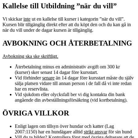
Kallelse till Utbildning ”när du vill”
Vi skickar
inte
ut en kallelse till kurser i kategorin ”när du vill”.
Kursen blir tillgänglig direkt efter att du köpt den och du kan gå in
när du vill under de dagar kursen är tillgänglig.
AVBOKNING OCH ÅTERBETALNING
Avbokning ska ske skriftligt.
Återbetalning minus en administrativ avgift om 300 kr
(kurser) sker senast 14 dagar före kursstart.
Vid förhinder
senare
än 14 dagar före kursstart måste du själv
sälja platsen vidare till annan person i de fall då vi inte redan
har en reservlista.
Vid sjukdom eller olycksfall ber vi dig kontakta din bank
angående din avbeställningsförsäkring (vid kortbetalning).
ÖVRIGA VILLKOR
Enligt lagen om tillsyn över hundar och katter (Lag
2007:1150) har en hundägare alltid
strikt ansvar
för sin hund
Vill du ta bilder? Kontrollera först med övriga deltagare att de