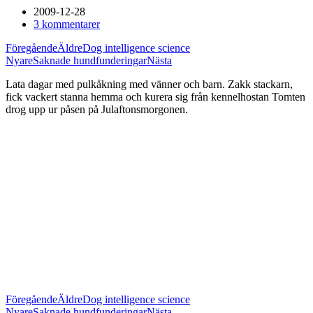
2009-12-28
3 kommentarer
Föregående
Äldre
Dog intelligence science
Nyare
Saknade hundfunderingar
Nästa
Lata dagar med pulkåkning med vänner och barn. Zakk stackarn,
fick vackert stanna hemma och kurera sig från kennelhostan Tomten
drog upp ur påsen på Julaftonsmorgonen.
Föregående
Äldre
Dog intelligence science
Nyare
Saknade hundfunderingar
Nästa