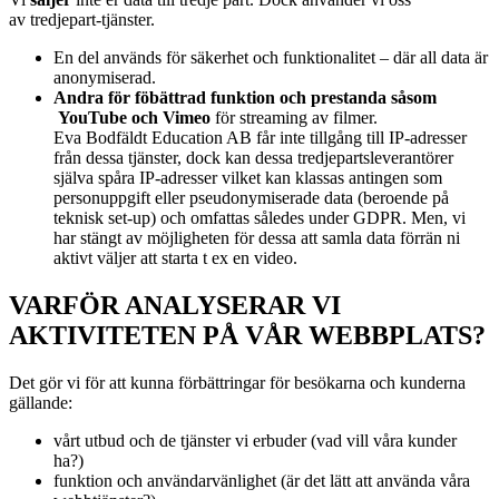
av
tredjepart-tjänster.
En del används för säkerhet och funktionalitet – där all data är
anonymiserad.
Andra för föbättrad funktion och prestanda såsom
YouTube och Vimeo
för streaming av filmer.
Eva Bodfäldt Education AB får inte tillgång till IP-adresser
från dessa tjänster, dock kan dessa tredjepartsleverantörer
själva spåra IP-adresser vilket kan klassas antingen som
personuppgift eller pseudonymiserade data (beroende på
teknisk set-up) och omfattas således under GDPR. Men, vi
har stängt av möjligheten för dessa att samla data förrän ni
aktivt väljer att starta t ex en video.
VARFÖR ANALYSERAR VI
AKTIVITETEN PÅ VÅR WEBBPLATS?
Det gör vi för att kunna förbättringar för besökarna och kunderna
gällande:
vårt utbud och de tjänster vi erbuder (vad vill våra kunder
ha?)
funktion och användarvänlighet (är det lätt att använda våra