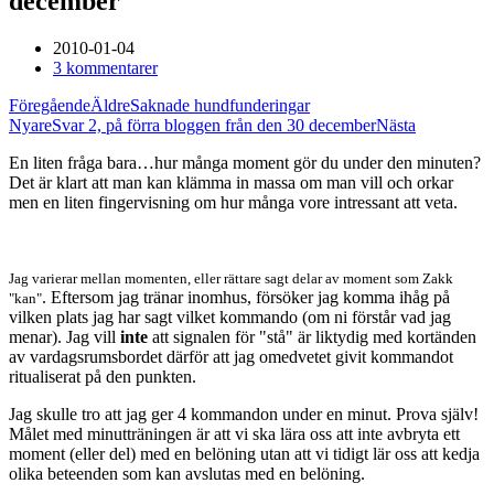
december
2010-01-04
3 kommentarer
Föregående
Äldre
Saknade hundfunderingar
Nyare
Svar 2, på förra bloggen från den 30 december
Nästa
En liten fråga bara…hur många moment gör du under den minuten?
Det är klart att man kan klämma in massa om man vill och orkar
men en liten fingervisning om hur många vore intressant att veta.
Jag varierar mellan momenten, eller rättare sagt delar av moment som Zakk
. Eftersom jag tränar inomhus, försöker jag komma ihåg på
"kan"
vilken plats jag har sagt vilket kommando (om ni förstår vad jag
menar). Jag vill
inte
att signalen för "stå" är liktydig med kortänden
av vardagsrumsbordet därför att jag omedvetet givit kommandot
ritualiserat på den punkten.
Jag skulle tro att jag ger 4 kommandon under en minut. Prova själv!
Målet med minutträningen är att vi ska lära oss att inte avbryta ett
moment (eller del) med en belöning utan att vi tidigt lär oss att kedja
olika beteenden som kan avslutas med en belöning.