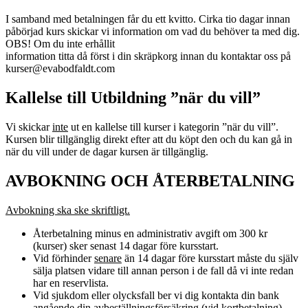
I samband med betalningen får du ett kvitto. Cirka tio dagar innan
påbörjad kurs skickar vi information om vad du behöver ta med dig.
OBS! Om du inte erhållit
information titta då först i din skräpkorg innan du kontaktar oss på
kurser@evabodfaldt.com
Kallelse till Utbildning ”när du vill”
Vi skickar
inte
ut en kallelse till kurser i kategorin ”när du vill”.
Kursen blir tillgänglig direkt efter att du köpt den och du kan gå in
när du vill under de dagar kursen är tillgänglig.
AVBOKNING OCH ÅTERBETALNING
Avbokning ska ske skriftligt.
Återbetalning minus en administrativ avgift om 300 kr
(kurser) sker senast 14 dagar före kursstart.
Vid förhinder
senare
än 14 dagar före kursstart måste du själv
sälja platsen vidare till annan person i de fall då vi inte redan
har en reservlista.
Vid sjukdom eller olycksfall ber vi dig kontakta din bank
angående din avbeställningsförsäkring (vid kortbetalning).