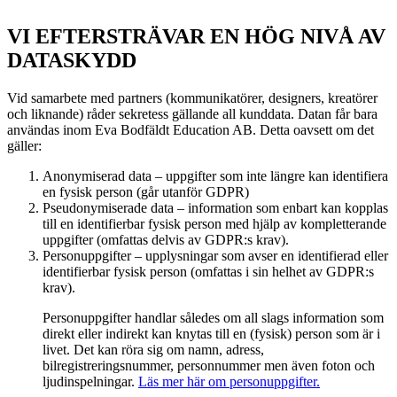
VI EFTERSTRÄVAR EN HÖG NIVÅ AV
DATASKYDD
Vid samarbete med partners (kommunikatörer, designers, kreatörer
och liknande) råder sekretess gällande all kunddata. Datan får bara
användas inom Eva Bodfäldt Education AB. Detta oavsett om det
gäller:
Anonymiserad data – uppgifter som inte längre kan identifiera
en fysisk person (går utanför GDPR)
Pseudonymiserade data – information som enbart kan kopplas
till en identifierbar fysisk person med hjälp av kompletterande
uppgifter (omfattas delvis av GDPR:s krav).
Personuppgifter – upplysningar som avser en identifierad eller
identifierbar fysisk person (omfattas i sin helhet av GDPR:s
krav).
Personuppgifter handlar således om all slags information som
direkt eller indirekt kan knytas till en (fysisk) person som är i
livet. Det kan röra sig om namn, adress,
bilregistreringsnummer, personnummer men även foton och
ljudinspelningar.
Läs mer här om personuppgifter.