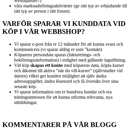
webbtjänster?)
våra marknadsföringsaktiviteter (ge rätt typ av erbjudande till
rätt typ av person i rätt forum)
VARFÖR SPARAR VI KUNDDATA VID
KÖP I VÅR WEBBSHOP?
Vi sparar e-post från er 12 månader för att kunna svara och
kommunicera (vi sparar aldrig er som ”kontakt)
Köparens persondata sparas (fakturerings- och
bokföringssinformation) i enlighet med gällande lagstiftning.
Vid köp
skapas ett konto
med köparens data, köpta kurser
och åtkomst till aktiva “när du vill-kurser” (självstudier vid
datorn) vilket ger kunden möjlighet att själv ändra
adressuppgifter, ändra lösenord och få översikt över sina
senaste köp.
Vi sparar information om er hund/era hundar och era
träningsintressen för att kunna utforma relevanta, nya
utbildningar.
KOMMENTARER PÅ VÅR BLOGG