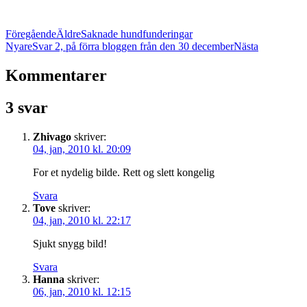
Föregående
Äldre
Saknade hundfunderingar
Nyare
Svar 2, på förra bloggen från den 30 december
Nästa
Kommentarer
3 svar
Zhivago
skriver:
04, jan, 2010 kl. 20:09
For et nydelig bilde. Rett og slett kongelig
Svara
Tove
skriver:
04, jan, 2010 kl. 22:17
Sjukt snygg bild!
Svara
Hanna
skriver:
06, jan, 2010 kl. 12:15