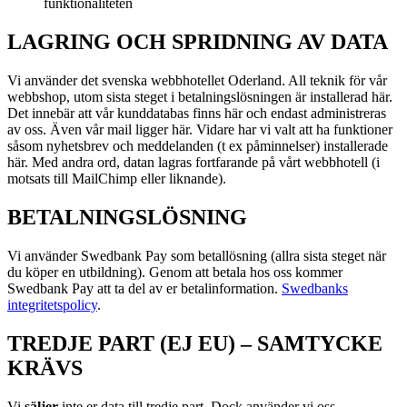
funktionaliteten
LAGRING OCH SPRIDNING AV DATA
Vi använder det svenska webbhotellet Oderland. All teknik för vår
webbshop, utom sista steget i betalningslösningen är installerad här.
Det innebär att vår kunddatabas finns här och endast administreras
av oss. Även vår mail ligger här. Vidare har vi valt att ha funktioner
såsom nyhetsbrev och meddelanden (t ex påminnelser) installerade
här. Med andra ord, datan lagras fortfarande på vårt webbhotell (i
motsats till MailChimp eller liknande).
BETALNINGSLÖSNING
Vi använder Swedbank Pay som betallösning (allra sista steget när
du köper en utbildning). Genom att betala hos oss kommer
Swedbank Pay att ta del av er betalinformation.
Swedbanks
integritetspolicy
.
TREDJE PART (EJ EU) – SAMTYCKE
KRÄVS
Vi
s
äljer
inte er data till tredje part. Dock använder vi oss