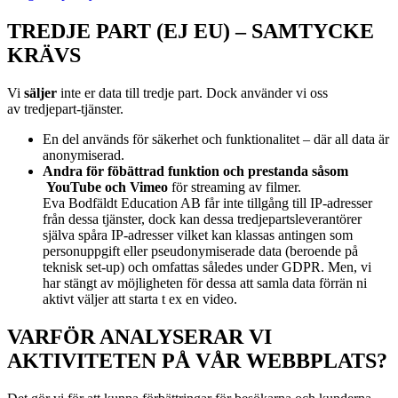
TREDJE PART (EJ EU) – SAMTYCKE
KRÄVS
Vi
s
äljer
inte er data till tredje part. Dock använder vi oss
av
tredjepart-tjänster.
En del används för säkerhet och funktionalitet – där all data är
anonymiserad.
Andra för föbättrad funktion och prestanda såsom
YouTube och Vimeo
för streaming av filmer.
Eva Bodfäldt Education AB får inte tillgång till IP-adresser
från dessa tjänster, dock kan dessa tredjepartsleverantörer
själva spåra IP-adresser vilket kan klassas antingen som
personuppgift eller pseudonymiserade data (beroende på
teknisk set-up) och omfattas således under GDPR. Men, vi
har stängt av möjligheten för dessa att samla data förrän ni
aktivt väljer att starta t ex en video.
VARFÖR ANALYSERAR VI
AKTIVITETEN PÅ VÅR WEBBPLATS?