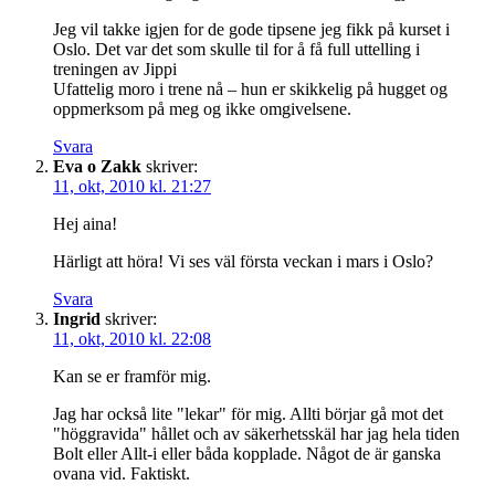
Jeg vil takke igjen for de gode tipsene jeg fikk på kurset i
Oslo. Det var det som skulle til for å få full uttelling i
treningen av Jippi
Ufattelig moro i trene nå – hun er skikkelig på hugget og
oppmerksom på meg og ikke omgivelsene.
Svara
Eva o Zakk
skriver:
11, okt, 2010 kl. 21:27
Hej aina!
Härligt att höra! Vi ses väl första veckan i mars i Oslo?
Svara
Ingrid
skriver:
11, okt, 2010 kl. 22:08
Kan se er framför mig.
Jag har också lite "lekar" för mig. Allti börjar gå mot det
"höggravida" hållet och av säkerhetsskäl har jag hela tiden
Bolt eller Allt-i eller båda kopplade. Något de är ganska
ovana vid. Faktiskt.