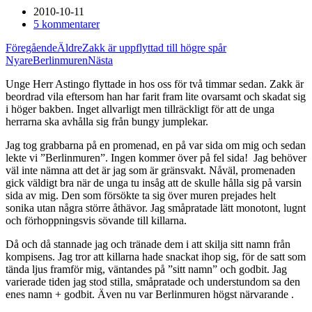
2010-10-11
5 kommentarer
Föregående
Äldre
Zakk är uppflyttad till högre spår
Nyare
Berlinmuren
Nästa
Unge Herr Astingo flyttade in hos oss för två timmar sedan. Zakk är
beordrad vila eftersom han har farit fram lite ovarsamt och skadat sig
i höger bakben. Inget allvarligt men tillräckligt för att de unga
herrarna ska avhålla sig från bungy jumplekar.
Jag tog grabbarna på en promenad, en på var sida om mig och sedan
lekte vi ”Berlinmuren”. Ingen kommer över på fel sida!
Jag behöver
väl inte nämna att det är jag som är gränsvakt. Nåväl, promenaden
gick väldigt bra när de unga tu insåg att de skulle hålla sig på varsin
sida av mig. Den som försökte ta sig över muren prejades helt
sonika utan några större åthävor. Jag småpratade lätt monotont, lugnt
och förhoppningsvis sövande till killarna.
Då och då stannade jag och tränade dem i att skilja sitt namn från
kompisens. Jag tror att killarna hade snackat ihop sig, för de satt som
tända ljus framför mig, väntandes på ”sitt namn” och godbit. Jag
varierade tiden jag stod stilla, småpratade och understundom sa den
enes namn + godbit. Även nu var Berlinmuren högst närvarande
.