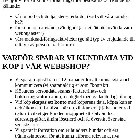
Det gör vi för att kunna förbättringar för besökarna och kunderna
gällande:
vårt utbud och de tjänster vi erbuder (vad vill våra kunder
ha?)
funktion och användarvänlighet (är det lätt att använda våra
webbtjänster?)
våra marknadsföringsaktiviteter (ge rätt typ av erbjudande till
rätt typ av person i rätt forum)
VARFÖR SPARAR VI KUNDDATA VID
KÖP I VÅR WEBBSHOP?
Vi sparar e-post från er 12 månader för att kunna svara och
kommunicera (vi sparar aldrig er som ”kontakt)
Köparens persondata sparas (fakturerings- och
bokföringssinformation) i enlighet med gällande lagstiftning.
Vid köp
skapas ett konto
med köparens data, köpta kurser
och åtkomst till aktiva “när du vill-kurser” (självstudier vid
datorn) vilket ger kunden möjlighet att själv ändra
adressuppgifter, ändra lösenord och få översikt över sina
senaste köp.
Vi sparar information om er hund/era hundar och era
träningsintressen för att kunna utforma relevanta, nya