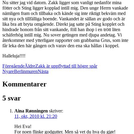
Nu sitter jag vid datorn. Zakk ligger som vanligt nedanför mina
fötter och Sting ligger kopplad intill mig. Den unge Herrn vankade
nämligen fram och tillbaka och kände sig inte riktigt bekväm med
sitt nya och tillfälliga boende. Vankandet är sällan av godo och är
lika bra att bryta omgående. Direkt jag satte på Sting kopplet och
hindrade honom från sitt vankande, föll han ihop i en trött liten
schäferhög intill mig. Nu sover getingen med djupa andetag.
Vi
återkommer med ytterligare rapporter om grabbarna Grus, som inte
får leka den här gången och varav den ena ska hållas i koppel.
Halleluja!!!!
Föregående
Äldre
Zakk är uppflyttad till högre spår
Nyare
Berlinmuren
Nästa
Kommentarer
5 svar
Aina Rønningen
skriver:
11, okt, 2010 kl. 21:20
Hei Eva!
For noen flinke godgutter. Men så vet du hva du gjør!