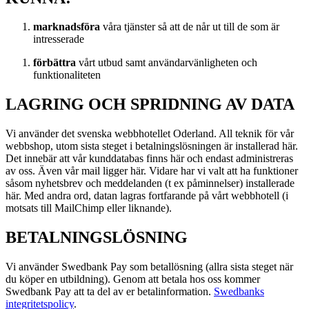
marknadsföra
våra tjänster så att de når ut till de som är
intresserade
förbättra
vårt utbud samt användarvänligheten och
funktionaliteten
LAGRING OCH SPRIDNING AV DATA
Vi använder det svenska webbhotellet Oderland. All teknik för vår
webbshop, utom sista steget i betalningslösningen är installerad här.
Det innebär att vår kunddatabas finns här och endast administreras
av oss. Även vår mail ligger här. Vidare har vi valt att ha funktioner
såsom nyhetsbrev och meddelanden (t ex påminnelser) installerade
här. Med andra ord, datan lagras fortfarande på vårt webbhotell (i
motsats till MailChimp eller liknande).
BETALNINGSLÖSNING
Vi använder Swedbank Pay som betallösning (allra sista steget när
du köper en utbildning). Genom att betala hos oss kommer
Swedbank Pay att ta del av er betalinformation.
Swedbanks
integritetspolicy
.