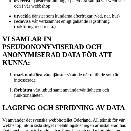
leverera
tjänster/utbildningar på ett bra sätt på vår webbsite
och i vår webbshop
utveckla
tjänster som kunderna efterfrågar (vad, när, hur)
redovisa
vår verksamhet enligt gällande lagstiftning
(bokföring med mera.)
VI SAMLAR IN
PSEUDONONYMISERAD OCH
ANONYMISERAD DATA FÖR ATT
KUNNA:
marknadsföra
våra tjänster så att de når ut till de som är
intresserade
förbättra
vårt utbud samt användarvänligheten och
funktionaliteten
LAGRING OCH SPRIDNING AV DATA
Vi använder det svenska webbhotellet Oderland. All teknik för vår
webbshop, utom sista steget i betalningslösningen är installerad här.
Det innebär att vår kunddatabas finns här och endast administreras