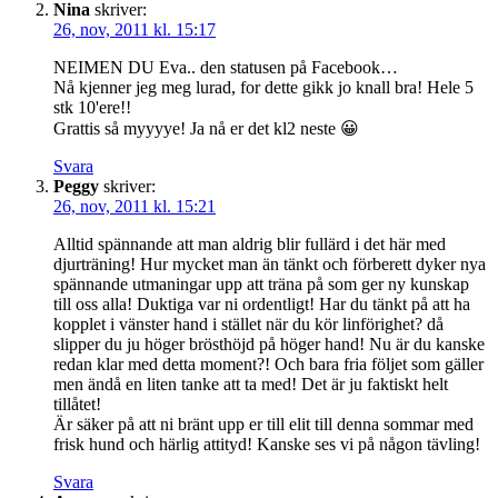
Nina
skriver:
26, nov, 2011 kl. 15:17
NEIMEN DU Eva.. den statusen på Facebook…
Nå kjenner jeg meg lurad, for dette gikk jo knall bra! Hele 5
stk 10'ere!!
Grattis så myyyye! Ja nå er det kl2 neste 😀
Svara
Peggy
skriver:
26, nov, 2011 kl. 15:21
Alltid spännande att man aldrig blir fullärd i det här med
djurträning! Hur mycket man än tänkt och förberett dyker nya
spännande utmaningar upp att träna på som ger ny kunskap
till oss alla! Duktiga var ni ordentligt! Har du tänkt på att ha
kopplet i vänster hand i stället när du kör linförighet? då
slipper du ju höger brösthöjd på höger hand! Nu är du kanske
redan klar med detta moment?! Och bara fria följet som gäller
men ändå en liten tanke att ta med! Det är ju faktiskt helt
tillåtet!
Är säker på att ni bränt upp er till elit till denna sommar med
frisk hund och härlig attityd! Kanske ses vi på någon tävling!
Svara