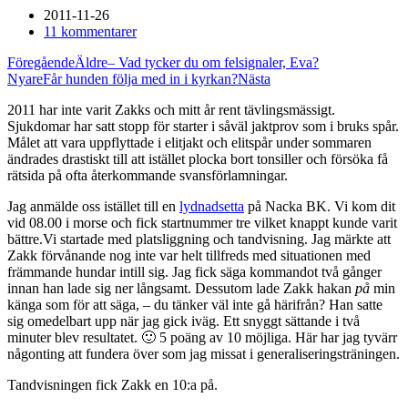
2011-11-26
11 kommentarer
Föregående
Äldre
– Vad tycker du om felsignaler, Eva?
Nyare
Får hunden följa med in i kyrkan?
Nästa
2011 har inte varit Zakks och mitt år rent tävlingsmässigt.
Sjukdomar har satt stopp för starter i såväl jaktprov som i bruks spår.
Målet att vara uppflyttade i elitjakt och elitspår under sommaren
ändrades drastiskt till att istället plocka bort tonsiller och försöka få
rätsida på ofta återkommande svansförlamningar.
Jag anmälde oss istället till en
lydnadsetta
på Nacka BK. Vi kom dit
vid 08.00 i morse och fick startnummer tre vilket knappt kunde varit
bättre.Vi startade med platsliggning och tandvisning. Jag märkte att
Zakk förvånande nog inte var helt tillfreds med situationen med
främmande hundar intill sig. Jag fick säga kommandot två gånger
innan han lade sig ner långsamt. Dessutom lade Zakk hakan
på
min
känga som för att säga, – du tänker väl inte gå härifrån? Han satte
sig omedelbart upp när jag gick iväg. Ett snyggt sättande i två
minuter blev resultatet. 🙂 5 poäng av 10 möjliga. Här har jag tyvärr
någonting att fundera över som jag missat i generaliseringsträningen.
Tandvisningen fick Zakk en 10:a på.