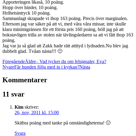
Apporteringen likaså, 10 poäng.
Hopp över hinder, 10 poäng.
Helhetsintryck 10 poäng.
Sammanlagt skrapade vi ihop 163 poäng. Precis över marginalen.
Eftersom jag var säker på att vi, med våra våra missar, inte skulle
klara minimigränsen för ett första pris 160 poäng, höll jag på att
bokstavligen trilla av stolen när tävlingsledaren sa att vi fått ihop 163
poäng.
Jag var ju så glad att Zakk hade rätt attityd i lydnaden.Nu blev jag
dubbelt glad. Tvåan nästa!!! 🙂
Föregående
Äldre
– Vad tycker du om felsignaler, Eva?
Nyare
Får hunden följa med in i kyrkan?
Nästa
Kommentarer
11 svar
Kim
skriver:
26, nov, 2011 kl. 15:00
Skitbra poäng med tanke på omständigheterna! 🙂
Svara