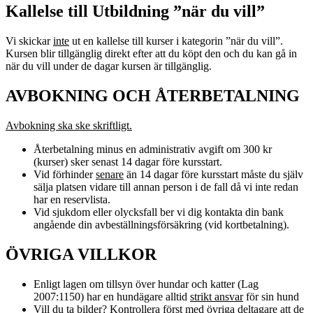
Kallelse till Utbildning ”när du vill”
Vi skickar
inte
ut en kallelse till kurser i kategorin ”när du vill”.
Kursen blir tillgänglig direkt efter att du köpt den och du kan gå in
när du vill under de dagar kursen är tillgänglig.
AVBOKNING OCH ÅTERBETALNING
Avbokning ska ske skriftligt.
Återbetalning minus en administrativ avgift om 300 kr
(kurser) sker senast 14 dagar före kursstart.
Vid förhinder
senare
än 14 dagar före kursstart måste du själv
sälja platsen vidare till annan person i de fall då vi inte redan
har en reservlista.
Vid sjukdom eller olycksfall ber vi dig kontakta din bank
angående din avbeställningsförsäkring (vid kortbetalning).
ÖVRIGA VILLKOR
Enligt lagen om tillsyn över hundar och katter (Lag
2007:1150) har en hundägare alltid
strikt ansvar
för sin hund
Vill du ta bilder? Kontrollera först med övriga deltagare att de