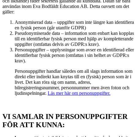
och liknande) råder sekretess gällande all kunddata. Datan får bara
användas inom Eva Bodfäldt Education AB. Detta oavsett om det
gäller:
Anonymiserad data – uppgifter som inte längre kan identifiera
en fysisk person (går utanför GDPR)
Pseudonymiserade data – information som enbart kan kopplas
till en identifierbar fysisk person med hjälp av kompletterande
uppgifter (omfattas delvis av GDPR:s krav).
Personuppgifter – upplysningar som avser en identifierad eller
identifierbar fysisk person (omfattas i sin helhet av GDPR:s
krav).
Personuppgifter handlar således om all slags information som
direkt eller indirekt kan knytas till en (fysisk) person som är i
livet. Det kan röra sig om namn, adress,
bilregistreringsnummer, personnummer men även foton och
ljudinspelningar.
Läs mer här om personuppgifter.
VI SAMLAR IN PERSONUPPGIFTER
FÖR ATT KUNNA: