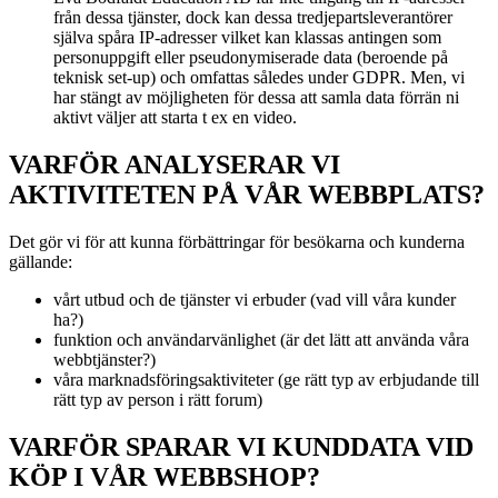
från dessa tjänster, dock kan dessa tredjepartsleverantörer
själva spåra IP-adresser vilket kan klassas antingen som
personuppgift eller pseudonymiserade data (beroende på
teknisk set-up) och omfattas således under GDPR. Men, vi
har stängt av möjligheten för dessa att samla data förrän ni
aktivt väljer att starta t ex en video.
VARFÖR ANALYSERAR VI
AKTIVITETEN PÅ VÅR WEBBPLATS?
Det gör vi för att kunna förbättringar för besökarna och kunderna
gällande:
vårt utbud och de tjänster vi erbuder (vad vill våra kunder
ha?)
funktion och användarvänlighet (är det lätt att använda våra
webbtjänster?)
våra marknadsföringsaktiviteter (ge rätt typ av erbjudande till
rätt typ av person i rätt forum)
VARFÖR SPARAR VI KUNDDATA VID
KÖP I VÅR WEBBSHOP?