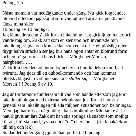
Poäng, 7,5.
Nästa moment var nedläggande under gång. Nu gick fotgåendet
utmärkt eftersom jag såg ut som vanligt med armarna pendlande
längs mina sidor.
10 poäng av 10 möjliga.
Jag lämnade sedan Zakk för en inkallning. Jag gick tjugo meter och
vände mig om. Zakk satt som en stenstod och inväntade min
inkallningssignal och kom sedan som ett skott. Helt plötsligt efter
drygt halva sträckan ser jag hur hans ögon antar en klotrund form
och en fråga formas i hans blick. – Märgbenet Morsan,
märgbenet……
Zakk förebereder sig, inom loppet av en hundradels sekund, att
tvärnita. Jag tjoar till ett dubbelkommando och han kommer
pliktskyldigast in vid min sida och
ställer sig
. – Märgbenet
Morsan!!!! Poäng 6 av 10.
Jag är fortfarande fundersam till vad som hände eftersom jag kört
raka inkallningar med externa belöningar, just för att han ska
generalisera inkallningen till alla miljöer, situationer och belöningar.
Men, jag har missat någonting i hans utbildning. Min tanke är ju
naturligtvis att lära Zakk att han ska springa så snabbt som möjligt
för att, i första hand, lyssna efter ”ut” eller ”bus”. (stick bakåt/kom
till mig och lek).
Ställandet under gång gjorde han perfekt. 10 poäng.