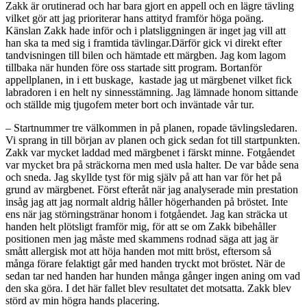
Zakk är orutinerad och har bara gjort en appell och en lägre tävling
vilket gör att jag prioriterar hans attityd framför höga poäng.
Känslan Zakk hade inför och i platsliggningen är inget jag vill att
han ska ta med sig i framtida tävlingar.Därför gick vi direkt efter
tandvisningen till bilen och hämtade ett märgben. Jag kom lagom
tillbaka när hunden före oss startade sitt program. Bortanför
appellplanen, in i ett buskage, kastade jag ut märgbenet vilket fick
labradoren i en helt ny sinnesstämning. Jag lämnade honom sittande
och ställde mig tjugofem meter bort och inväntade vår tur.
– Startnummer tre välkommen in på planen, ropade tävlingsledaren.
Vi sprang in till början av planen och gick sedan fot till startpunkten.
Zakk var mycket laddad med märgbenet i färskt minne. Fotgåendet
var mycket bra på sträckorna men med usla halter. De var både sena
och sneda. Jag skyllde tyst för mig själv på att han var för het på
grund av märgbenet. Först efteråt när jag analyserade min prestation
insåg jag att jag normalt aldrig håller högerhanden på bröstet. Inte
ens när jag störningstränar honom i fotgåendet. Jag kan sträcka ut
handen helt plötsligt framför mig, för att se om Zakk bibehåller
positionen men jag måste med skammens rodnad säga att jag är
smått allergisk mot att höja handen mot mitt bröst, eftersom så
många förare felaktigt går med handen tryckt mot bröstet. När de
sedan tar ned handen har hunden många gånger ingen aning om vad
den ska göra. I det här fallet blev resultatet det motsatta. Zakk blev
störd av min högra hands placering.