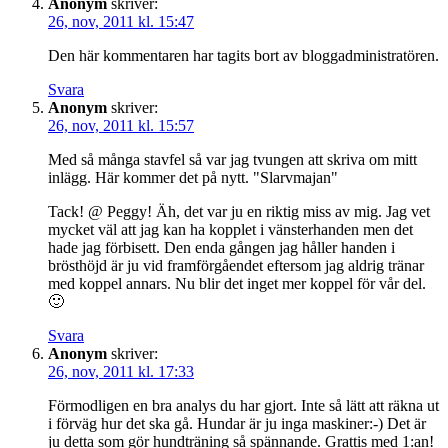
Anonym
skriver:
26, nov, 2011 kl. 15:47
Den här kommentaren har tagits bort av bloggadministratören.
Svara
Anonym
skriver:
26, nov, 2011 kl. 15:57
Med så många stavfel så var jag tvungen att skriva om mitt
inlägg. Här kommer det på nytt. "Slarvmajan"
Tack! @ Peggy! Äh, det var ju en riktig miss av mig. Jag vet
mycket väl att jag kan ha kopplet i vänsterhanden men det
hade jag förbisett. Den enda gången jag håller handen i
brösthöjd är ju vid framförgåendet eftersom jag aldrig tränar
med koppel annars. Nu blir det inget mer koppel för vår del.
🙂
Svara
Anonym
skriver:
26, nov, 2011 kl. 17:33
Förmodligen en bra analys du har gjort. Inte så lätt att räkna ut
i förväg hur det ska gå. Hundar är ju inga maskiner:-) Det är
ju detta som gör hundträning så spännande. Grattis med 1:an!