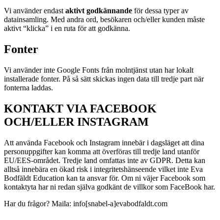
Vi använder endast
aktivt godkännande
för dessa typer av
datainsamling. Med andra ord, besökaren och/eller kunden måste
aktivt “klicka” i en ruta för att godkänna.
Fonter
Vi använder inte Google Fonts från molntjänst utan har lokalt
installerade fonter. På så sätt skickas ingen data till tredje part när
fonterna laddas.
KONTAKT VIA FACEBOOK
OCH/ELLER INSTAGRAM
Att använda Facebook och Instagram innebär i dagsläget att dina
personuppgifter kan komma att överföras till tredje land utanför
EU/EES-området. Tredje land omfattas inte av GDPR. Detta kan
alltså innebära en ökad risk i integritetshänseende vilket inte Eva
Bodfäldt Education kan ta ansvar för. Om ni väjer Facebook som
kontaktyta har ni redan själva godkänt de villkor som FaceBook har.
Har du frågor? Maila: info[snabel-a]evabodfaldt.com