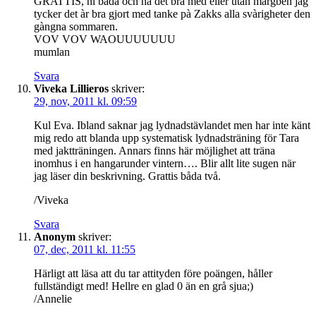
GRATTIS, ni bàda och ha det bra med eller utan màrgben jag
tycker det àr bra gjort med tanke pà Zakks alla svàrigheter den
gàngna sommaren.
VOV VOV WAOUUUUUUU
mumlan
Svara
Viveka Lillieros
skriver:
29, nov, 2011 kl. 09:59
Kul Eva. Ibland saknar jag lydnadstävlandet men har inte känt
mig redo att blanda upp systematisk lydnadsträning för Tara
med jaktträningen. Annars finns här möjlighet att träna
inomhus i en hangarunder vintern…. Blir allt lite sugen när
jag läser din beskrivning. Grattis båda två.
/Viveka
Svara
Anonym
skriver:
07, dec, 2011 kl. 11:55
Härligt att läsa att du tar attityden före poängen, håller
fullständigt med! Hellre en glad 0 än en grå sjua;)
/Annelie