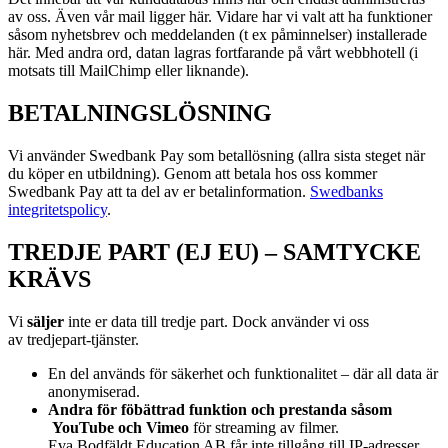
av oss. Även vår mail ligger här. Vidare har vi valt att ha funktioner
såsom nyhetsbrev och meddelanden (t ex påminnelser) installerade
här. Med andra ord, datan lagras fortfarande på vårt webbhotell (i
motsats till MailChimp eller liknande).
BETALNINGSLÖSNING
Vi använder Swedbank Pay som betallösning (allra sista steget när
du köper en utbildning). Genom att betala hos oss kommer
Swedbank Pay att ta del av er betalinformation.
Swedbanks
integritetspolicy
.
TREDJE PART (EJ EU) – SAMTYCKE
KRÄVS
Vi
s
äljer
inte er data till tredje part. Dock använder vi oss
av
tredjepart-tjänster.
En del används för säkerhet och funktionalitet – där all data är
anonymiserad.
Andra för föbättrad funktion och prestanda såsom
YouTube och Vimeo
för streaming av filmer.
Eva Bodfäldt Education AB får inte tillgång till IP-adresser