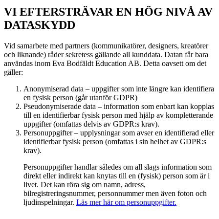
VI EFTERSTRÄVAR EN HÖG NIVÅ AV
DATASKYDD
Vid samarbete med partners (kommunikatörer, designers, kreatörer
och liknande) råder sekretess gällande all kunddata. Datan får bara
användas inom Eva Bodfäldt Education AB. Detta oavsett om det
gäller:
Anonymiserad data – uppgifter som inte längre kan identifiera
en fysisk person (går utanför GDPR)
Pseudonymiserade data – information som enbart kan kopplas
till en identifierbar fysisk person med hjälp av kompletterande
uppgifter (omfattas delvis av GDPR:s krav).
Personuppgifter – upplysningar som avser en identifierad eller
identifierbar fysisk person (omfattas i sin helhet av GDPR:s
krav).
Personuppgifter handlar således om all slags information som
direkt eller indirekt kan knytas till en (fysisk) person som är i
livet. Det kan röra sig om namn, adress,
bilregistreringsnummer, personnummer men även foton och
ljudinspelningar.
Läs mer här om personuppgifter.