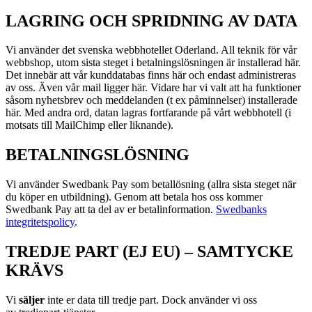
LAGRING OCH SPRIDNING AV DATA
Vi använder det svenska webbhotellet Oderland. All teknik för vår
webbshop, utom sista steget i betalningslösningen är installerad här.
Det innebär att vår kunddatabas finns här och endast administreras
av oss. Även vår mail ligger här. Vidare har vi valt att ha funktioner
såsom nyhetsbrev och meddelanden (t ex påminnelser) installerade
här. Med andra ord, datan lagras fortfarande på vårt webbhotell (i
motsats till MailChimp eller liknande).
BETALNINGSLÖSNING
Vi använder Swedbank Pay som betallösning (allra sista steget när
du köper en utbildning). Genom att betala hos oss kommer
Swedbank Pay att ta del av er betalinformation.
Swedbanks
integritetspolicy
.
TREDJE PART (EJ EU) – SAMTYCKE
KRÄVS
Vi
s
äljer
inte er data till tredje part. Dock använder vi oss