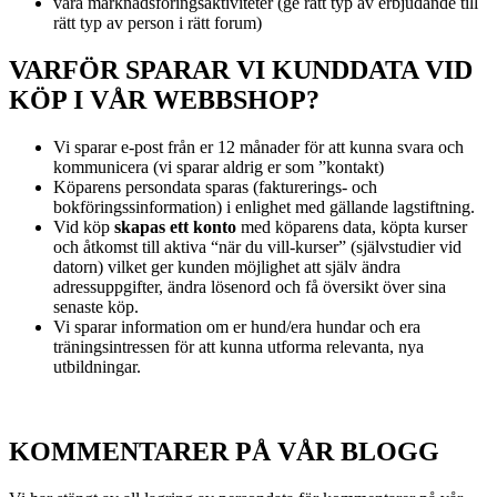
våra marknadsföringsaktiviteter (ge rätt typ av erbjudande till
rätt typ av person i rätt forum)
VARFÖR SPARAR VI KUNDDATA VID
KÖP I VÅR WEBBSHOP?
Vi sparar e-post från er 12 månader för att kunna svara och
kommunicera (vi sparar aldrig er som ”kontakt)
Köparens persondata sparas (fakturerings- och
bokföringssinformation) i enlighet med gällande lagstiftning.
Vid köp
skapas ett konto
med köparens data, köpta kurser
och åtkomst till aktiva “när du vill-kurser” (självstudier vid
datorn) vilket ger kunden möjlighet att själv ändra
adressuppgifter, ändra lösenord och få översikt över sina
senaste köp.
Vi sparar information om er hund/era hundar och era
träningsintressen för att kunna utforma relevanta, nya
utbildningar.
KOMMENTARER PÅ VÅR BLOGG