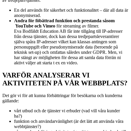
av
tredjepart-tjänster.
En del används för säkerhet och funktionalitet – där all data är
anonymiserad.
Andra för föbättrad funktion och prestanda såsom
YouTube och Vimeo
för streaming av filmer.
Eva Bodfäldt Education AB får inte tillgång till IP-adresser
från dessa tjänster, dock kan dessa tredjepartsleverantörer
själva spåra IP-adresser vilket kan klassas antingen som
personuppgift eller pseudonymiserade data (beroende på
teknisk set-up) och omfattas således under GDPR. Men, vi
har stängt av möjligheten för dessa att samla data förrän ni
aktivt väljer att starta t ex en video.
VARFÖR ANALYSERAR VI
AKTIVITETEN PÅ VÅR WEBBPLATS?
Det gör vi för att kunna förbättringar för besökarna och kunderna
gällande:
vårt utbud och de tjänster vi erbuder (vad vill våra kunder
ha?)
funktion och användarvänlighet (är det lätt att använda våra
webbtjänster?)