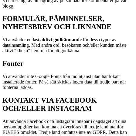
Vi har stängt av all lagring av persondata för kommentarer på vår
blogg.
FORMULÄR, PÅMINNELSER,
NYHETSBREV OCH LIKNANDE
Vi använder endast
aktivt godkännande
för dessa typer av
datainsamling. Med andra ord, besökaren och/eller kunden måste
aktivt “klicka” i en ruta för att godkänna.
Fonter
Vi använder inte Google Fonts från molntjänst utan har lokalt
installerade fonter. På så sätt skickas ingen data till tredje part när
fonterna laddas.
KONTAKT VIA FACEBOOK
OCH/ELLER INSTAGRAM
Att använda Facebook och Instagram innebär i dagsläget att dina
personuppgifter kan komma att överföras till tredje land utanför
EU/EES-området. Tredje land omfattas inte av GDPR. Detta kan