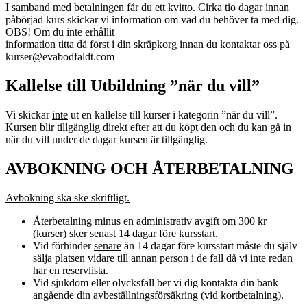
I samband med betalningen får du ett kvitto. Cirka tio dagar innan
påbörjad kurs skickar vi information om vad du behöver ta med dig.
OBS! Om du inte erhållit
information titta då först i din skräpkorg innan du kontaktar oss på
kurser@evabodfaldt.com
Kallelse till Utbildning ”när du vill”
Vi skickar
inte
ut en kallelse till kurser i kategorin ”när du vill”.
Kursen blir tillgänglig direkt efter att du köpt den och du kan gå in
när du vill under de dagar kursen är tillgänglig.
AVBOKNING OCH ÅTERBETALNING
Avbokning ska ske skriftligt.
Återbetalning minus en administrativ avgift om 300 kr
(kurser) sker senast 14 dagar före kursstart.
Vid förhinder
senare
än 14 dagar före kursstart måste du själv
sälja platsen vidare till annan person i de fall då vi inte redan
har en reservlista.
Vid sjukdom eller olycksfall ber vi dig kontakta din bank
angående din avbeställningsförsäkring (vid kortbetalning).