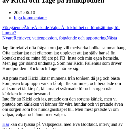
av Kicki och Tage på Hundpodden
2021-06-10
Inga kommentarer
Föregående
Äldre
Älskade Valp- Är lekfullhet en förutsättning för
humor?
Nyare
Retriever, vattenpassion, fotgående och apportering
Nästa
Jag får relativt ofta frågan om jag vill medverka i olika sammanhang.
Ofta tackar jag nej eftersom jag upplever att jag själv har så fin
kontakt med er, mina följare på FB, Insta och min egen hemsida.
Men jag gör ibland undantag. Som när Kicki Fallenius som driver
Hundpodden ”Kicki och Tage” hör av sig.
Att prata med Kicki liknar minnena från tonåren då jag och bästa
kompisen kröp upp i varsin fåtölj i flickrummet, och berättade om
allt som vi tänkte på, killarna vi svärmade för och sorgen när
kärleken inte var besvarad.
Inte för att Kicki och jag pratade om den sortens kärlek, men vi
pratade om kärleken vi känner för våra hundar och vi pratade även
om sorgen som hör hundägarskapet till. Men mest pratade vi om
valpar, valpar och ännu mer valpar.
Här
kan du lyssna på Valpspecial med Eva Bodfäldt, intervjuad av