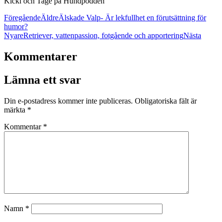
Kicki och Tage på Hundpodden
Föregående
Äldre
Älskade Valp- Är lekfullhet en förutsättning för
humor?
Nyare
Retriever, vattenpassion, fotgående och apportering
Nästa
Kommentarer
Lämna ett svar
Din e-postadress kommer inte publiceras.
Obligatoriska fält är
märkta
*
Kommentar
*
Namn
*