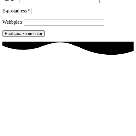
E-postadress
*
Webbplats