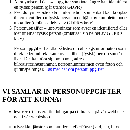
Anonymiserad data – uppgifter som inte längre kan identifiera
en fysisk person (går utanför GDPR)
Pseudonymiserade data – information som enbart kan kopplas
till en identifierbar fysisk person med hjälp av kompletterande
uppgifter (omfattas delvis av GDPR:s krav).
Personuppgifter – upplysningar som avser en identifierad eller
identifierbar fysisk person (omfattas i sin helhet av GDPR:s
krav).
Personuppgifter handlar således om all slags information som
direkt eller indirekt kan knytas till en (fysisk) person som är i
livet. Det kan röra sig om namn, adress,
bilregistreringsnummer, personnummer men även foton och
ljudinspelningar.
Läs mer här om personuppgifter.
VI SAMLAR IN PERSONUPPGIFTER
FÖR ATT KUNNA:
leverera
tjänster/utbildningar på ett bra sätt på vår webbsite
och i vår webbshop
utveckla
tjänster som kunderna efterfrågar (vad, när, hur)