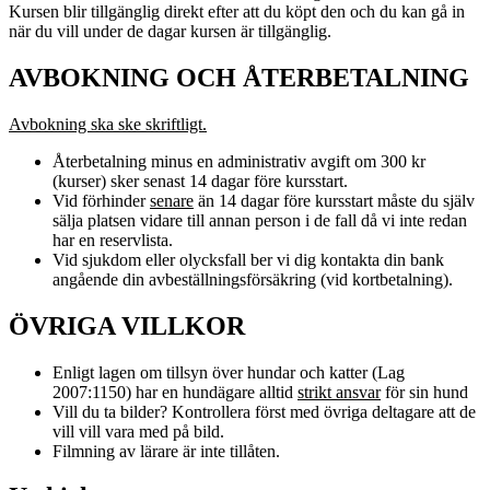
Kursen blir tillgänglig direkt efter att du köpt den och du kan gå in
när du vill under de dagar kursen är tillgänglig.
AVBOKNING OCH ÅTERBETALNING
Avbokning ska ske skriftligt.
Återbetalning minus en administrativ avgift om 300 kr
(kurser) sker senast 14 dagar före kursstart.
Vid förhinder
senare
än 14 dagar före kursstart måste du själv
sälja platsen vidare till annan person i de fall då vi inte redan
har en reservlista.
Vid sjukdom eller olycksfall ber vi dig kontakta din bank
angående din avbeställningsförsäkring (vid kortbetalning).
ÖVRIGA VILLKOR
Enligt lagen om tillsyn över hundar och katter (Lag
2007:1150) har en hundägare alltid
strikt ansvar
för sin hund
Vill du ta bilder? Kontrollera först med övriga deltagare att de
vill vill vara med på bild.
Filmning av lärare är inte tillåten.