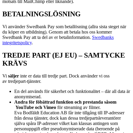
motsats till MailChimp eller liknande).
BETALNINGSLÖSNING
Vi använder Swedbank Pay som betallösning (allra sista steget när
du köper en utbildning). Genom att betala hos oss kommer
Swedbank Pay att ta del av er betalinformation.
Swedbanks
integritetspolicy
.
TREDJE PART (EJ EU) – SAMTYCKE
KRÄVS
Vi
s
äljer
inte er data till tredje part. Dock använder vi oss
av
tredjepart-tjänster.
En del används för säkerhet och funktionalitet – där all data är
anonymiserad.
Andra för föbättrad funktion och prestanda såsom
YouTube och Vimeo
för streaming av filmer.
Eva Bodfäldt Education AB får inte tillgång till IP-adresser
från dessa tjänster, dock kan dessa tredjepartsleverantörer
själva spåra IP-adresser vilket kan klassas antingen som
personuppgift eller pseudonymiserade data (beroende på