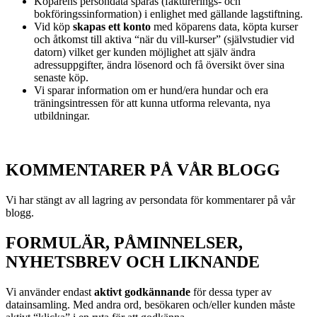
Köparens persondata sparas (fakturerings- och
bokföringssinformation) i enlighet med gällande lagstiftning.
Vid köp
skapas ett konto
med köparens data, köpta kurser
och åtkomst till aktiva “när du vill-kurser” (självstudier vid
datorn) vilket ger kunden möjlighet att själv ändra
adressuppgifter, ändra lösenord och få översikt över sina
senaste köp.
Vi sparar information om er hund/era hundar och era
träningsintressen för att kunna utforma relevanta, nya
utbildningar.
KOMMENTARER PÅ VÅR BLOGG
Vi har stängt av all lagring av persondata för kommentarer på vår
blogg.
FORMULÄR, PÅMINNELSER,
NYHETSBREV OCH LIKNANDE
Vi använder endast
aktivt godkännande
för dessa typer av
datainsamling. Med andra ord, besökaren och/eller kunden måste