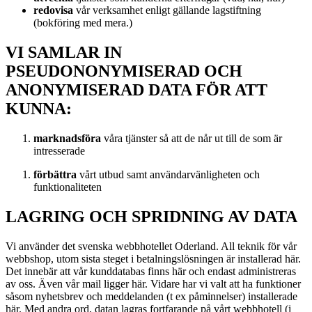
redovisa
vår verksamhet enligt gällande lagstiftning
(bokföring med mera.)
VI SAMLAR IN
PSEUDONONYMISERAD OCH
ANONYMISERAD DATA FÖR ATT
KUNNA:
marknadsföra
våra tjänster så att de når ut till de som är
intresserade
förbättra
vårt utbud samt användarvänligheten och
funktionaliteten
LAGRING OCH SPRIDNING AV DATA
Vi använder det svenska webbhotellet Oderland. All teknik för vår
webbshop, utom sista steget i betalningslösningen är installerad här.
Det innebär att vår kunddatabas finns här och endast administreras
av oss. Även vår mail ligger här. Vidare har vi valt att ha funktioner
såsom nyhetsbrev och meddelanden (t ex påminnelser) installerade
här. Med andra ord, datan lagras fortfarande på vårt webbhotell (i