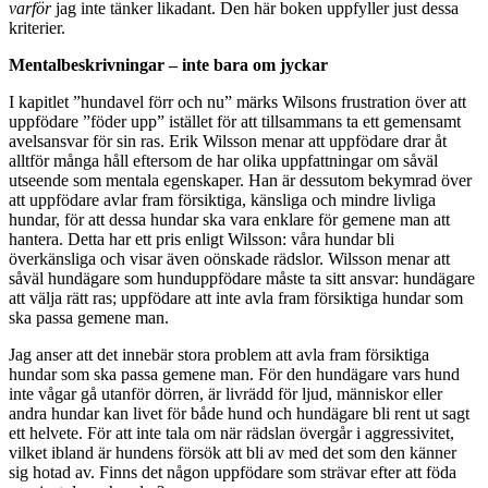
varför
jag inte tänker likadant. Den här boken uppfyller just dessa
kriterier.
Mentalbeskrivningar – inte bara om jyckar
I kapitlet ”hundavel förr och nu” märks Wilsons frustration över att
uppfödare ”föder upp” istället för att tillsammans ta ett gemensamt
avelsansvar för sin ras. Erik Wilsson menar att uppfödare drar åt
alltför många håll eftersom de har olika uppfattningar om såväl
utseende som mentala egenskaper. Han är dessutom bekymrad över
att uppfödare avlar fram försiktiga, känsliga och mindre livliga
hundar, för att dessa hundar ska vara enklare för gemene man att
hantera. Detta har ett pris enligt Wilsson: våra hundar bli
överkänsliga och visar även oönskade rädslor. Wilsson menar att
såväl hundägare som hunduppfödare måste ta sitt ansvar: hundägare
att välja rätt ras; uppfödare att inte avla fram försiktiga hundar som
ska passa gemene man.
Jag anser att det innebär stora problem att avla fram försiktiga
hundar som ska passa gemene man. För den hundägare vars hund
inte vågar gå utanför dörren, är livrädd för ljud, människor eller
andra hundar kan livet för både hund och hundägare bli rent ut sagt
ett helvete. För att inte tala om när rädslan övergår i aggressivitet,
vilket ibland är hundens försök att bli av med det som den känner
sig hotad av. Finns det någon uppfödare som strävar efter att föda