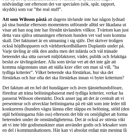
nödvändigt ont eftersom det var specialen (sök, spår, rapport,
skydds) som var ”the real stuff”.
Att som Wilsson påstå
att dagens tävlande inte har någon lydnad
på sina hundar eftersom momentens utförande alltid ser likadana ut
visar att han nog inte har förstått tävlandets villkor. Tvärtom kan just
detta vara själva utmaningen eftersom hunden vet vad som komma
skall. Det faktumet är en utmaning i sig själv. Det skriver troligen
också höjdhopparen och världsrekordhållaren Duplantis under på.
Varje tävling är olik den andra men det inlärda och väl tränade
beteendet ska sitta oavsett miljöfaktorer, väder, publik och felaktiga
beslut av tävlingsledare. Alla som tävlar vet att det inte går att
komma någonstans utan att ställa krav eller om man så vill, ”ha
tydliga kriterier”. Vilket beteende ska förstärkas, hur ska det
förstärkas och hur ofta det ska förstärkas innan vi byter kriterium?
Det faktum att en hel del hundägare och även tjänstehundsförare,
föredrar att träna belöningsbaserat med tydliga kriterier, verkar ha
passerat Wilsson obemärkt. Dock anser jag att det är centralt att vi
presenterar och utvecklar belöningarna på ett sätt som inte leder till
konkurrens (hunden vägra lämna eller släppa en belöning, stöld (den
stjäl belöningarna från oss) eftersom det blir en omöjlighet att forma
beteenden under de omständigheterna. Det är också av största vikt
att vi inte blir godismaskiner utan använder godis och leksaker som
en del i kommunikationen. Här kan vi absolut enligt min mening få