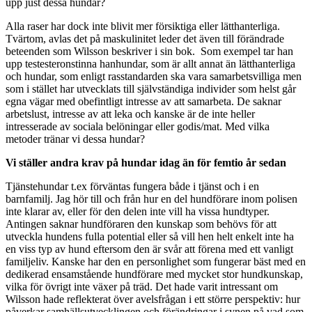
upp just dessa hundar?
Alla raser har dock inte blivit mer försiktiga eller lätthanterliga.
Tvärtom, avlas det på maskulinitet leder det även till förändrade
beteenden som Wilsson beskriver i sin bok.
Som exempel tar han
upp testesteronstinna hanhundar, som är allt annat än lätthanterliga
och hundar, som enligt rasstandarden ska vara samarbetsvilliga men
som i stället har utvecklats till självständiga individer som helst går
egna vägar med obefintligt intresse av att samarbeta. De saknar
arbetslust, intresse av att leka och kanske är de inte heller
intresserade av sociala belöningar eller godis/mat. Med vilka
metoder tränar vi dessa hundar?
Vi ställer andra krav på hundar idag än för femtio år sedan
Tjänstehundar t.ex förväntas fungera både i tjänst och i en
barnfamilj. Jag hör till och från hur en del hundförare inom polisen
inte klarar av, eller för den delen inte vill ha vissa hundtyper.
Antingen saknar hundföraren den kunskap som behövs för att
utveckla hundens fulla potential eller så vill hen helt enkelt inte ha
en viss typ av hund eftersom den är svår att förena med ett vanligt
familjeliv. Kanske har den en personlighet som fungerar bäst med en
dedikerad ensamstående hundförare med mycket stor hundkunskap,
vilka för övrigt inte växer på träd. Det hade varit intressant om
Wilsson hade reflekterat över avelsfrågan i ett större perspektiv: hur
påverkar samhällsutvecklingen och förändringar i synen på vad som