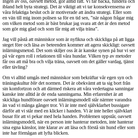
Ingen av oss, oavsett metod, gör alltid rätt. Vi får backa, fundera och
ibland helt byta strategi. Det är viktigt att vi tar konsekvenserna av
våra felaktiga beslut och är motiverade att ändra strategi. Eller som
en vän till mig inom polisen sa för en tid sen, ”när någon frågar mig
om vilken metod som är bäst brukar jag svara att det är den metod
som gör mig glad och som får mig att vilja träna”.
Jag vill påstå att människor som är nyfikna och skickliga på att ligga
steget före och läsa av beteenden kommer att agera skickligt: oavsett
inlärningsmetod. Det som skiljer oss åt är kanske synen på hur vi ser
på vår egen roll i relationen till våra hundar. Vilken typ av metoder
får oss att må bra och vilja träna, oavsett om det gäller vardag, tjänst
eller tävling?
Om vi alltid umgås med människor som bekräftar vår egen syn och
träningskultur
blir
det normen. Det är obekvämt att ta sig bort från
sin komfortzon och att därmed riskera att våra vedertagna sanningar
kanske inte alltid är de enda sanningarna. Min erfarenhet är att
skickliga hundförare oavsett inlärningsmodell står närmre varandra
än vad vi många gånger tror. Vi är inte med självklarhet bussigare
därför att vi står med en klicker i handen. Vi är inte heller självklart
busar för att vi pekar med hela handen. Problemen uppstår, oavsett
inlärningsmodell, när en person inte hanterar metoden, inte hanterar
sina egna känslor, inte klarar av att läsa och förstå sin hund eller som
inte har förmågan att lyfta blicken.