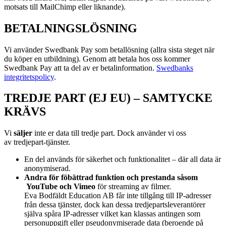
motsats till MailChimp eller liknande).
BETALNINGSLÖSNING
Vi använder Swedbank Pay som betallösning (allra sista steget när
du köper en utbildning). Genom att betala hos oss kommer
Swedbank Pay att ta del av er betalinformation.
Swedbanks
integritetspolicy
.
TREDJE PART (EJ EU) – SAMTYCKE
KRÄVS
Vi
s
äljer
inte er data till tredje part. Dock använder vi oss
av
tredjepart-tjänster.
En del används för säkerhet och funktionalitet – där all data är
anonymiserad.
Andra för föbättrad funktion och prestanda såsom
YouTube och Vimeo
för streaming av filmer.
Eva Bodfäldt Education AB får inte tillgång till IP-adresser
från dessa tjänster, dock kan dessa tredjepartsleverantörer
själva spåra IP-adresser vilket kan klassas antingen som
personuppgift eller pseudonymiserade data (beroende på