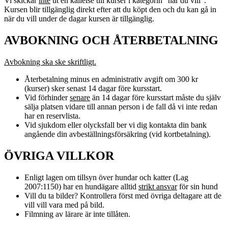
Vi skickar
inte
ut en kallelse till kurser i kategorin ”när du vill”.
Kursen blir tillgänglig direkt efter att du köpt den och du kan gå in
när du vill under de dagar kursen är tillgänglig.
AVBOKNING OCH ÅTERBETALNING
Avbokning ska ske skriftligt.
Återbetalning minus en administrativ avgift om 300 kr
(kurser) sker senast 14 dagar före kursstart.
Vid förhinder
senare
än 14 dagar före kursstart måste du själv
sälja platsen vidare till annan person i de fall då vi inte redan
har en reservlista.
Vid sjukdom eller olycksfall ber vi dig kontakta din bank
angående din avbeställningsförsäkring (vid kortbetalning).
ÖVRIGA VILLKOR
Enligt lagen om tillsyn över hundar och katter (Lag
2007:1150) har en hundägare alltid
strikt ansvar
för sin hund
Vill du ta bilder? Kontrollera först med övriga deltagare att de
vill vill vara med på bild.
Filmning av lärare är inte tillåten.