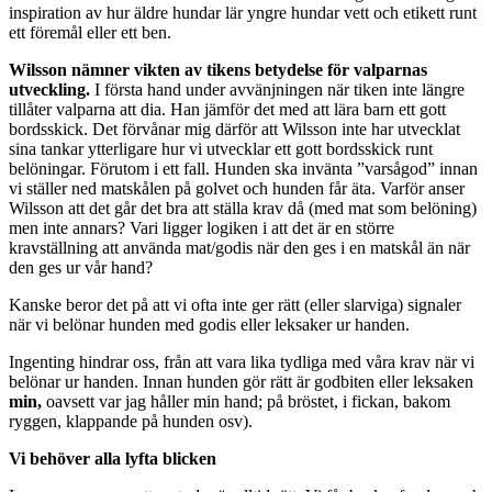
inspiration av hur äldre hundar lär yngre hundar vett och etikett runt
ett föremål eller ett ben.
Wilsson nämner vikten av tikens betydelse för valparnas
utveckling.
I första hand under avvänjningen när tiken inte längre
tillåter valparna att dia. Han jämför det med att lära barn ett gott
bordsskick. Det förvånar mig därför att Wilsson inte har utvecklat
sina tankar ytterligare hur vi utvecklar ett gott bordsskick runt
belöningar. Förutom i ett fall. Hunden ska invänta ”varsågod” innan
vi ställer ned matskålen på golvet och hunden får äta. Varför anser
Wilsson att det går det bra att ställa krav då (med mat som belöning)
men inte annars? Vari ligger logiken i att det är en större
kravställning att använda mat/godis när den ges i en matskål än när
den ges ur vår hand?
Kanske beror det på att vi ofta inte ger rätt (eller slarviga) signaler
när vi belönar hunden med godis eller leksaker ur handen.
Ingenting hindrar oss, från att vara lika tydliga med våra krav när vi
belönar ur handen. Innan hunden gör rätt är godbiten eller leksaken
min,
oavsett var jag håller min hand; på bröstet, i fickan, bakom
ryggen, klappande på hunden osv).
Vi behöver alla lyfta blicken