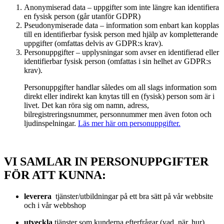
Anonymiserad data – uppgifter som inte längre kan identifiera
en fysisk person (går utanför GDPR)
Pseudonymiserade data – information som enbart kan kopplas
till en identifierbar fysisk person med hjälp av kompletterande
uppgifter (omfattas delvis av GDPR:s krav).
Personuppgifter – upplysningar som avser en identifierad eller
identifierbar fysisk person (omfattas i sin helhet av GDPR:s
krav).
Personuppgifter handlar således om all slags information som
direkt eller indirekt kan knytas till en (fysisk) person som är i
livet. Det kan röra sig om namn, adress,
bilregistreringsnummer, personnummer men även foton och
ljudinspelningar.
Läs mer här om personuppgifter.
VI SAMLAR IN PERSONUPPGIFTER
FÖR ATT KUNNA:
leverera
tjänster/utbildningar på ett bra sätt på vår webbsite
och i vår webbshop
utveckla
tjänster som kunderna efterfrågar (vad, när, hur)