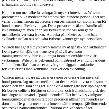
är hundens uppgift vår hundavel?
Kapitlen om mentalbeskrivningar är mycket intressanta. Wilsson
presenterar olika modeller för att beskriva hundens personlighet och
vågar utmana genom att placera även oss människor inom ramen för
hundars mentalbeskrivningar. Detta provocerar säkert, framför allt
icke hundägare, men är en kul betraktelse för oss som gärna
mentalbeskriver våra jyckar.
Att peka på likheter och inte bara
skillnader mellan oss och våra fyrbenta vänner ger nya perspektiv.
Wilsson har ägnat sitt yrkesverksamma liv åt tjänste- och jakthundar.
Detta påverkar självklart hans syn på såväl avel som
träningsmetoder; vi blir sakkunniga inom det område där vi är
verksamma. Wilsson är bekymrad och frustrerad över hundvärldens
”köttbullemaffia”: han anser att vår grundläggande auktoritet
felaktigt ersätts med köttbullar, leksaker och avledning.
Wilsson menar vidare att den nya synen på dressyr har påverkat
hundsporten. Jag menar emellertid att det är svårt att veta vad som är
hönan och vad som är ägget. När aktiva hundägare fick upp ögonen
för border colliens förtjänster som bruks- och lydnadshund gick det
inte längre att använda ”gamla metoder”. Det behövdes vänligare
träningsmetoder eftersom fart och precision alltmer premierades av
domarna. De gamla metoderna innebar sällan tempo, självförtroende
och tryck i lydnadsutförandet. Tvärtom var lydnaden något