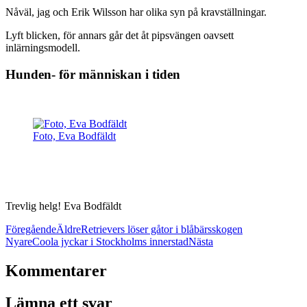
Nåväl, jag och Erik Wilsson har olika syn på kravställningar.
Lyft blicken, för annars går det åt pipsvängen oavsett
inlärningsmodell.
Hunden- för människan i tiden
Foto, Eva Bodfäldt
Trevlig helg! Eva Bodfäldt
Föregående
Äldre
Retrievers löser gåtor i blåbärsskogen
Nyare
Coola jyckar i Stockholms innerstad
Nästa
Kommentarer
Lämna ett svar