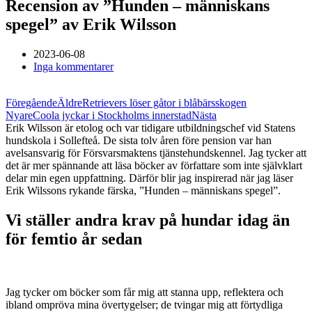
Recension av ”Hunden – människans
spegel” av Erik Wilsson
2023-06-08
Inga kommentarer
Föregående
Äldre
Retrievers löser gåtor i blåbärsskogen
Nyare
Coola jyckar i Stockholms innerstad
Nästa
Erik Wilsson är etolog och var tidigare utbildningschef vid Statens
hundskola i Sollefteå. De sista tolv åren före pension var han
avelsansvarig för Försvarsmaktens tjänstehundskennel. Jag tycker att
det är mer spännande att läsa böcker av författare som inte självklart
delar min egen uppfattning. Därför blir jag inspirerad när jag läser
Erik Wilssons rykande färska, ”Hunden – människans spegel”.
Vi ställer andra krav på hundar idag än
för femtio år sedan
Jag tycker om böcker som får mig att stanna upp, reflektera och
ibland ompröva mina övertygelser; de tvingar mig att förtydliga