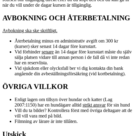
när du vill under de dagar kursen är tillgänglig.
AVBOKNING OCH ÅTERBETALNING
Avbokning ska ske skriftligt.
Återbetalning minus en administrativ avgift om 300 kr
(kurser) sker senast 14 dagar före kursstart.
Vid förhinder
senare
än 14 dagar före kursstart måste du själv
sälja platsen vidare till annan person i de fall då vi inte redan
har en reservlista.
Vid sjukdom eller olycksfall ber vi dig kontakta din bank
angående din avbeställningsförsäkring (vid kortbetalning).
ÖVRIGA VILLKOR
Enligt lagen om tillsyn över hundar och katter (Lag
2007:1150) har en hundägare alltid
strikt ansvar
för sin hund
Vill du ta bilder? Kontrollera först med övriga deltagare att de
vill vill vara med på bild.
Filmning av lärare är inte tillåten.
Utskick