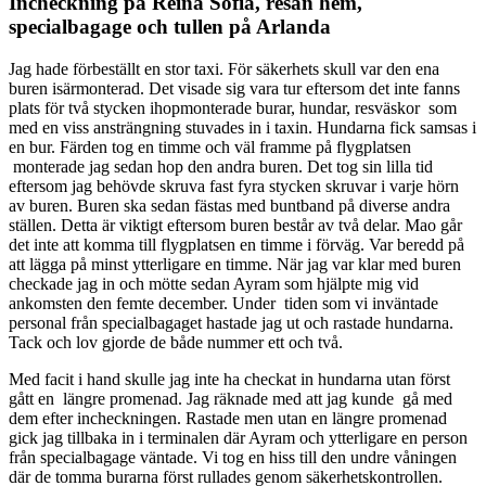
Incheckning på Reina Sofia, resan hem,
specialbagage och tullen på Arlanda
Jag hade förbeställt en stor taxi. För säkerhets skull var den ena
buren isärmonterad. Det visade sig vara tur eftersom det inte fanns
plats för två stycken ihopmonterade burar, hundar, resväskor som
med en viss ansträngning stuvades in i taxin. Hundarna fick samsas i
en bur. Färden tog en timme och väl framme på flygplatsen
monterade jag sedan hop den andra buren. Det tog sin lilla tid
eftersom jag behövde skruva fast fyra stycken skruvar i varje hörn
av buren. Buren ska sedan fästas med buntband på diverse andra
ställen. Detta är viktigt eftersom buren består av två delar. Mao går
det inte att komma till flygplatsen en timme i förväg. Var beredd på
att lägga på minst ytterligare en timme. När jag var klar med buren
checkade jag in och mötte sedan Ayram som hjälpte mig vid
ankomsten den femte december. Under tiden som vi inväntade
personal från specialbagaget hastade jag ut och rastade hundarna.
Tack och lov gjorde de både nummer ett och två.
Med facit i hand skulle jag inte ha checkat in hundarna utan först
gått en längre promenad. Jag räknade med att jag kunde gå med
dem efter incheckningen. Rastade men utan en längre promenad
gick jag tillbaka in i terminalen där Ayram och ytterligare en person
från specialbagage väntade. Vi tog en hiss till den undre våningen
där de tomma burarna först rullades genom säkerhetskontrollen.