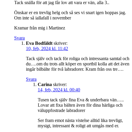
Tack snälla för att jag får lov att vara er vän, alla 3..
Önskar er en trevlig helg och så ses vi snart igen hoppas jag.
Om inte så iallafall i november
Kramar från mig i Martinez
Svara
Eva Bodfäldt
skriver:
10, feb, 2024 kl. 11:42
Tack själv och tack för roliga och intressanta samtal och
du….om du trots allt köper en sportbil kolla att det även
ingår bilbälte för två labradorer. Kram från oss tre….
Svara
Carina
skriver:
14, feb, 2024 kl. 00:40
Tusen tack själv fina Eva & underbara vän…..
Lovar att fixa bälten även för dina härliga och
väluppfostrade labradorer
Ser fram emot nästa vistelse alltid lika trevligt,
mysigt, intressant & roligt att umgås med er.