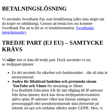
BETALNINGSLÖSNING
Vi använder Swedbank Pay som betallösning (allra sista steget när
du köper en utbildning). Genom att betala hos oss kommer
Swedbank Pay att ta del av er betalinformation.
Swedbanks
integritetspolicy
.
TREDJE PART (EJ EU) – SAMTYCKE
KRÄVS
Vi
s
äljer
inte er data till tredje part. Dock använder vi oss
av
tredjepart-tjänster.
En del används för säkerhet och funktionalitet – där all data är
anonymiserad.
Andra för föbättrad funktion och prestanda såsom
YouTube och Vimeo
för streaming av filmer.
Eva Bodfäldt Education AB får inte tillgång till IP-adresser
från dessa tjänster, dock kan dessa tredjepartsleverantörer
själva spåra IP-adresser vilket kan klassas antingen som
personuppgift eller pseudonymiserade data (beroende på
teknisk set-up) och omfattas således under GDPR. Men, vi