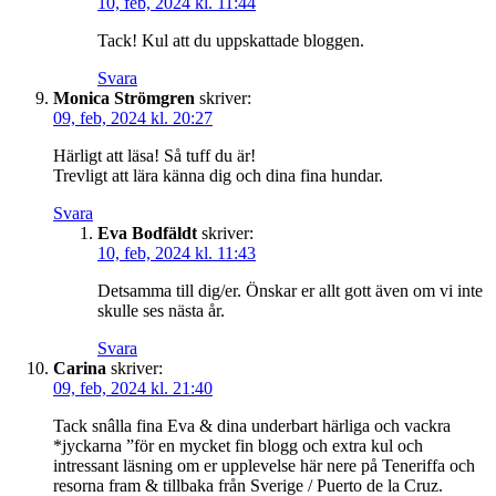
10, feb, 2024 kl. 11:44
Tack! Kul att du uppskattade bloggen.
Svara
Monica Strömgren
skriver:
09, feb, 2024 kl. 20:27
Härligt att läsa! Så tuff du är!
Trevligt att lära känna dig och dina fina hundar.
Svara
Eva Bodfäldt
skriver:
10, feb, 2024 kl. 11:43
Detsamma till dig/er. Önskar er allt gott även om vi inte
skulle ses nästa år.
Svara
Carina
skriver:
09, feb, 2024 kl. 21:40
Tack snâlla fina Eva & dina underbart härliga och vackra
*jyckarna ”för en mycket fin blogg och extra kul och
intressant läsning om er upplevelse här nere på Teneriffa och
resorna fram & tillbaka från Sverige / Puerto de la Cruz.