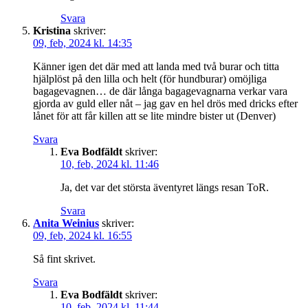
Svara
Kristina
skriver:
09, feb, 2024 kl. 14:35
Känner igen det där med att landa med två burar och titta
hjälplöst på den lilla och helt (för hundburar) omöjliga
bagagevagnen… de där långa bagagevagnarna verkar vara
gjorda av guld eller nåt – jag gav en hel drös med dricks efter
lånet för att får killen att se lite mindre bister ut (Denver)
Svara
Eva Bodfäldt
skriver:
10, feb, 2024 kl. 11:46
Ja, det var det största äventyret längs resan ToR.
Svara
Anita Weinius
skriver:
09, feb, 2024 kl. 16:55
Så fint skrivet.
Svara
Eva Bodfäldt
skriver:
10, feb, 2024 kl. 11:44