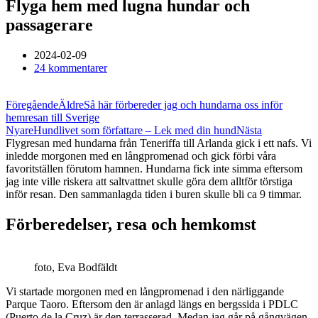
Flyga hem med lugna hundar och
passagerare
2024-02-09
24 kommentarer
Föregående
Äldre
Så här förbereder jag och hundarna oss inför
hemresan till Sverige
Nyare
Hundlivet som författare – Lek med din hund
Nästa
Flygresan med hundarna från Teneriffa till Arlanda gick i ett nafs. Vi
inledde morgonen med en långpromenad och gick förbi våra
favoritställen förutom hamnen. Hundarna fick inte simma eftersom
jag inte ville riskera att saltvattnet skulle göra dem alltför törstiga
inför resan. Den sammanlagda tiden i buren skulle bli ca 9 timmar.
Förberedelser, resa och hemkomst
foto, Eva Bodfäldt
Vi startade morgonen med en långpromenad i den närliggande
Parque Taoro. Eftersom den är anlagd längs en bergssida i PDLC
(Puerto de la Cruz) är den terrasserad. Medan jag går på gångvägen