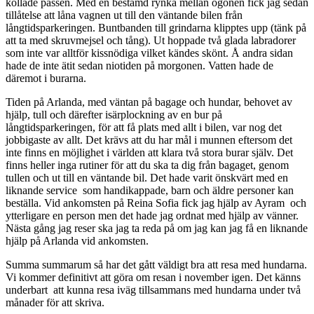
kollade passen. Med en bestämd rynka mellan ögonen fick jag sedan
tillåtelse att låna vagnen ut till den väntande bilen från
långtidsparkeringen. Buntbanden till grindarna klipptes upp (tänk på
att ta med skruvmejsel och tång). Ut hoppade två glada labradorer
som inte var alltför kissnödiga vilket kändes skönt. Å andra sidan
hade de inte ätit sedan niotiden på morgonen. Vatten hade de
däremot i burarna.
Tiden på Arlanda, med väntan på bagage och hundar, behovet av
hjälp, tull och därefter isärplockning av en bur på
långtidsparkeringen, för att få plats med allt i bilen, var nog det
jobbigaste av allt. Det krävs att du har mål i munnen eftersom det
inte finns en möjlighet i världen att klara två stora burar själv. Det
finns heller inga rutiner för att du ska ta dig från bagaget, genom
tullen och ut till en väntande bil. Det hade varit önskvärt med en
liknande service som handikappade, barn och äldre personer kan
beställa. Vid ankomsten på Reina Sofia fick jag hjälp av Ayram och
ytterligare en person men det hade jag ordnat med hjälp av vänner.
Nästa gång jag reser ska jag ta reda på om jag kan jag få en liknande
hjälp på Arlanda vid ankomsten.
Summa summarum så har det gått väldigt bra att resa med hundarna.
Vi kommer definitivt att göra om resan i november igen. Det känns
underbart att kunna resa iväg tillsammans med hundarna under två
månader för att skriva.