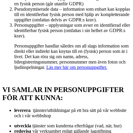
en fysisk person (går utanför GDPR)
Pseudonymiserade data – information som enbart kan kopplas
till en identifierbar fysisk person med hjälp av kompletterande
uppgifter (omfattas delvis av GDPR:s krav).
Personuppgifter – upplysningar som avser en identifierad eller
identifierbar fysisk person (omfattas i sin helhet av GDPR:s
krav).
Personuppgifter handlar således om all slags information som
direkt eller indirekt kan knytas till en (fysisk) person som är i
livet. Det kan röra sig om namn, adress,
bilregistreringsnummer, personnummer men även foton och
ljudinspelningar.
Läs mer här om personuppgifter.
VI SAMLAR IN PERSONUPPGIFTER
FÖR ATT KUNNA:
leverera
tjänster/utbildningar på ett bra sätt på vår webbsite
och i vår webbshop
utveckla
tjänster som kunderna efterfrågar (vad, när, hur)
redovisa
vår verksamhet enligt gällande lagstiftning