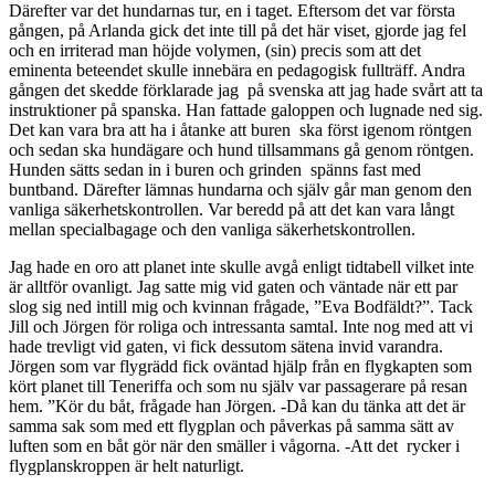
Därefter var det hundarnas tur, en i taget. Eftersom det var första
gången, på Arlanda gick det inte till på det här viset, gjorde jag fel
och en irriterad man höjde volymen, (sin) precis som att det
eminenta beteendet skulle innebära en pedagogisk fullträff. Andra
gången det skedde förklarade jag på svenska att jag hade svårt att ta
instruktioner på spanska. Han fattade galoppen och lugnade ned sig.
Det kan vara bra att ha i åtanke att buren ska först igenom röntgen
och sedan ska hundägare och hund tillsammans gå genom röntgen.
Hunden sätts sedan in i buren och grinden spänns fast med
buntband. Därefter lämnas hundarna och själv går man genom den
vanliga säkerhetskontrollen. Var beredd på att det kan vara långt
mellan specialbagage och den vanliga säkerhetskontrollen.
Jag hade en oro att planet inte skulle avgå enligt tidtabell vilket inte
är alltför ovanligt. Jag satte mig vid gaten och väntade när ett par
slog sig ned intill mig och kvinnan frågade, ”Eva Bodfäldt?”. Tack
Jill och Jörgen för roliga och intressanta samtal. Inte nog med att vi
hade trevligt vid gaten, vi fick dessutom sätena invid varandra.
Jörgen som var flygrädd fick oväntad hjälp från en flygkapten som
kört planet till Teneriffa och som nu själv var passagerare på resan
hem. ”Kör du båt, frågade han Jörgen. -Då kan du tänka att det är
samma sak som med ett flygplan och påverkas på samma sätt av
luften som en båt gör när den smäller i vågorna. -Att det rycker i
flygplanskroppen är helt naturligt.