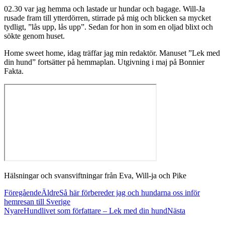
02.30 var jag hemma och lastade ur hundar och bagage. Will-Ja
rusade fram till ytterdörren, stirrade på mig och blicken sa mycket
tydligt, ”lås upp, lås upp”. Sedan for hon in som en oljad blixt och
sökte genom huset.
Home sweet home, idag träffar jag min redaktör. Manuset ”Lek med
din hund” fortsätter på hemmaplan. Utgivning i maj på Bonnier
Fakta.
Hälsningar och svansviftningar från Eva, Will-ja och Pike
Föregående
Äldre
Så här förbereder jag och hundarna oss inför
hemresan till Sverige
Nyare
Hundlivet som författare – Lek med din hund
Nästa