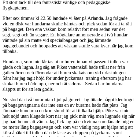
Ett stort tack till den fantastiskt vänlige och pedagogiske
flygkaptenen.
Efter sex timmar kl 22.50 landade vi åter på Arlanda. Jag frågade
vid en disk var hundarna skulle hämtas och gick sedan för att ta rätt
på bagaget. Den ena väskan kom relativt fort men sedan var det
segt, segt och än segare. En högtalare annonserade att två hundar
väntade på sin matte vid specialbagaget och jag lämnade
bagagebandet och hoppades att väskan skulle vara kvar när jag kom
tillbaka.
Hundarna, som inte får tas ut ur buren innan vi passerat tullen var
glada och lugna. Jag såg att Pikes vattenskål hade trillat ner från
gallerdörren och förmodar att buren skakats om vid urlastningen.
Sånt har jag tagit höjd för under jyckarnas träning eftersom jag har
skakat buren både upp, ner och åt sidorna. Sedan har hundarna
släppts ut för att leta godis.
Nu stod där två burar utan hjul på golvet. Jag tittade något klentroget
på bagagevagnarna där inte ens en av burarna hade fått plats. Jag
lämnade hundarna en kort stund för att tillkalla hjälp. Pike var inte
helt nöjd utan klagade kort när jag gick min väg men lugnade sig när
jag bad henne att vänta. Jag fick tag på en kvinna som lånade mig en
tre meter lång bagagevagn och som var vänlig nog att hjälpa mig att
köra åbäket till tullen där de läste av chippen på jyckarna samt