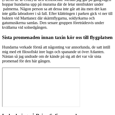
hoppar hundarna upp på murarna där de letar stenfrukter under
palmerna. Någon person sa att dessa inte går att äta men det kan
inte gälla labradorer i så fall. Efter klättringen i parken gick vi ner till
bukten vid Martianez där skärmflygarna, soldyrkarna och
gatumusikerna samlas. Den senare gruppen företrädesvis under
kvällarna vid solnedgången.
Sista promenaden innan taxin kör oss till flygplatsen
Hundarna verkade förstå att någonting var annorlunda, de satt intill
mig med ett filosofiskt inre lugn och spanande ut över Atlanten.
Nästan så jag undrade om de kände på sig att det var vår sista
promenad för den här gången.