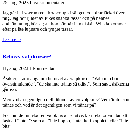
26, aug, 2023
Inga kommentarer
Jag går in i sovrummet, kryper upp i sängen och drar täcket över
mig. Jag hör ljudet av Pikes snabba tassar och på hennes
andhämtnning hör jag att hon bär på sin matskål. Will-Ja kommer
efter på lite lugnare och tyngre tassar.
Läs mer »
Behövs valpkurser?
11, aug, 2023
1 kommentar
Åsikterna är många om behovet av valpkurser. ”Valparna blir
överstimulerade”, ”de ska inte tränas så tidigt”. Som sagt, åsikterna
går isär.
Men vad är egentligen definitionen av en valpkurs? Vem är det som
tränas och vad är det egentligen som vi tränar på?
För min del innebär en valpkurs att vi utvecklar relationen utan att
fastna i ”inten”: som att ”inte hoppa, ”inte dra i kopplet” eller ”inte
bita”.