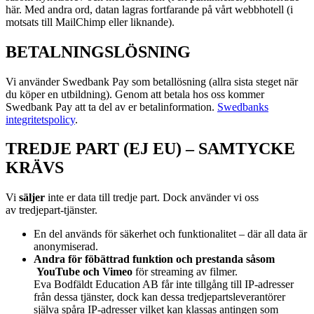
här. Med andra ord, datan lagras fortfarande på vårt webbhotell (i
motsats till MailChimp eller liknande).
BETALNINGSLÖSNING
Vi använder Swedbank Pay som betallösning (allra sista steget när
du köper en utbildning). Genom att betala hos oss kommer
Swedbank Pay att ta del av er betalinformation.
Swedbanks
integritetspolicy
.
TREDJE PART (EJ EU) – SAMTYCKE
KRÄVS
Vi
s
äljer
inte er data till tredje part. Dock använder vi oss
av
tredjepart-tjänster.
En del används för säkerhet och funktionalitet – där all data är
anonymiserad.
Andra för föbättrad funktion och prestanda såsom
YouTube och Vimeo
för streaming av filmer.
Eva Bodfäldt Education AB får inte tillgång till IP-adresser
från dessa tjänster, dock kan dessa tredjepartsleverantörer
själva spåra IP-adresser vilket kan klassas antingen som