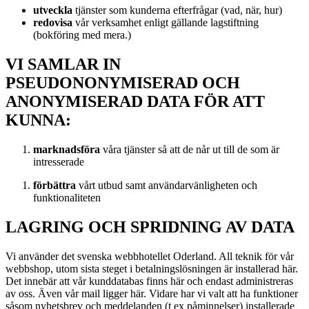
utveckla
tjänster som kunderna efterfrågar (vad, när, hur)
redovisa
vår verksamhet enligt gällande lagstiftning
(bokföring med mera.)
VI SAMLAR IN
PSEUDONONYMISERAD OCH
ANONYMISERAD DATA FÖR ATT
KUNNA:
marknadsföra
våra tjänster så att de når ut till de som är
intresserade
förbättra
vårt utbud samt användarvänligheten och
funktionaliteten
LAGRING OCH SPRIDNING AV DATA
Vi använder det svenska webbhotellet Oderland. All teknik för vår
webbshop, utom sista steget i betalningslösningen är installerad här.
Det innebär att vår kunddatabas finns här och endast administreras
av oss. Även vår mail ligger här. Vidare har vi valt att ha funktioner
såsom nyhetsbrev och meddelanden (t ex påminnelser) installerade