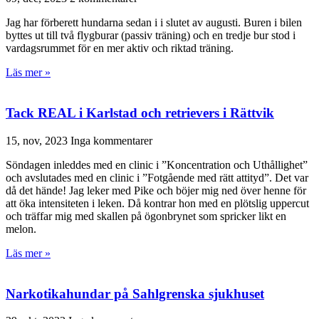
Jag har förberett hundarna sedan i i slutet av augusti. Buren i bilen
byttes ut till två flygburar (passiv träning) och en tredje bur stod i
vardagsrummet för en mer aktiv och riktad träning.
Läs mer »
Tack REAL i Karlstad och retrievers i Rättvik
15, nov, 2023
Inga kommentarer
Söndagen inleddes med en clinic i ”Koncentration och Uthållighet”
och avslutades med en clinic i ”Fotgående med rätt attityd”. Det var
då det hände! Jag leker med Pike och böjer mig ned över henne för
att öka intensiteten i leken. Då kontrar hon med en plötslig uppercut
och träffar mig med skallen på ögonbrynet som spricker likt en
melon.
Läs mer »
Narkotikahundar på Sahlgrenska sjukhuset