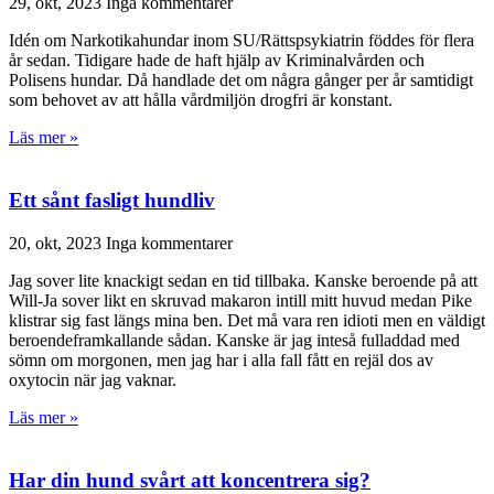
29, okt, 2023
Inga kommentarer
Idén om Narkotikahundar inom SU/Rättspsykiatrin föddes för flera
år sedan. Tidigare hade de haft hjälp av Kriminalvården och
Polisens hundar. Då handlade det om några gånger per år samtidigt
som behovet av att hålla vårdmiljön drogfri är konstant.
Läs mer »
Ett sånt fasligt hundliv
20, okt, 2023
Inga kommentarer
Jag sover lite knackigt sedan en tid tillbaka. Kanske beroende på att
Will-Ja sover likt en skruvad makaron intill mitt huvud medan Pike
klistrar sig fast längs mina ben. Det må vara ren idioti men en väldigt
beroendeframkallande sådan. Kanske är jag inteså fulladdad med
sömn om morgonen, men jag har i alla fall fått en rejäl dos av
oxytocin när jag vaknar.
Läs mer »
Har din hund svårt att koncentrera sig?