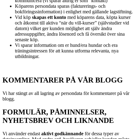
kommunicera (vi sparar aldrig er som ”kontakt)
Köparens persondata sparas (fakturerings- och
bokföringssinformation) i enlighet med gällande lagstiftning.
Vid köp
skapas ett konto
med köparens data, köpta kurser
och åtkomst till aktiva “när du vill-kurser” (självstudier vid
datorn) vilket ger kunden möjlighet att själv ändra
adressuppgifter, ändra lösenord och få översikt över sina
senaste köp.
Vi sparar information om er hund/era hundar och era
träningsintressen för att kunna utforma relevanta, nya
utbildningar.
KOMMENTARER PÅ VÅR BLOGG
Vi har stängt av all lagring av persondata för kommentarer på vår
blogg.
FORMULÄR, PÅMINNELSER,
NYHETSBREV OCH LIKNANDE
Vi använder endast
aktivt godkännande
för dessa typer av