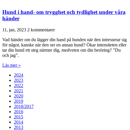
Hund i hand- om trygghet och tydlighet under våra
händer
11, jan, 2023
2 kommentarer
Vad händer om du lägger din hand på hunden när den intresserar sig
för något, kanske när den ser en annan hund? Ökar intensiteten eller
tar din hund ett steg närmre dig, medveten om din beröring? ”Du
och jag”.
Läs mer »
2024
2023
2022
2021
2020
2019
2018/2017
2016
2015
2014
2013