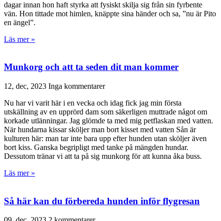
dagar innan hon haft styrka att fysiskt skilja sig från sin fyrbente
vän. Hon tittade mot himlen, knäppte sina händer och sa, ”nu är Pito
en ängel”.
Läs mer »
Munkorg och att ta seden dit man kommer
12, dec, 2023
Inga kommentarer
Nu har vi varit här i en vecka och idag fick jag min första
utskällning av en upprörd dam som säkerligen muttrade något om
korkade utlänningar. Jag glömde ta med mig petflaskan med vatten.
När hundarna kissar sköljer man bort kisset med vatten Sån är
kulturen här: man tar inte bara upp efter hunden utan sköljer även
bort kiss. Ganska begripligt med tanke på mängden hundar.
Dessutom tränar vi att ta på sig munkorg för att kunna åka buss.
Läs mer »
Så här kan du förbereda hunden inför flygresan
09, dec, 2023
2 kommentarer