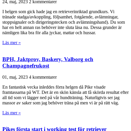
24, maj, 2023
2 kommentarer
I helgen som gick hade jag en retrieverinriktad grundkurs. Vi
tränade stadga/avkoppling, följsamhet, fotgående, avlämningar,
stoppsignaler och dirigeringstecken och avlämningshand). Du som
har en helt annan ras behöver inte sluta läsa nu. Dessa grunder är
nämligen lika bra för alla jyckar, mattar och hussar.
Läs mer »
BPH, Jaktprov, Baskery, Valborg och
Champagnefrukost
01, maj, 2023
4 kommentarer
En fantastisk vecka inleddes förra helgen då Pike visade
framtassarna på WT. Det är en skön känsla att få skörda resultat efter
all tid som vi lägger ned på vår hundträning. Naturligtvis ser jag
massor av saker som jag behöver träna på men vi är på rätt väg.
Läs mer »
Pikes första start i working test för retriever