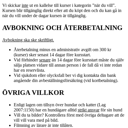
Vi skickar
inte
ut en kallelse till kurser i kategorin ”när du vill”.
Kursen blir tillgänglig direkt efter att du köpt den och du kan gå in
när du vill under de dagar kursen är tillgänglig.
AVBOKNING OCH ÅTERBETALNING
Avbokning ska ske skriftligt.
Återbetalning minus en administrativ avgift om 300 kr
(kurser) sker senast 14 dagar före kursstart.
Vid förhinder
senare
än 14 dagar före kursstart måste du själv
sälja platsen vidare till annan person i de fall då vi inte redan
har en reservlista.
Vid sjukdom eller olycksfall ber vi dig kontakta din bank
angående din avbeställningsförsäkring (vid kortbetalning).
ÖVRIGA VILLKOR
Enligt lagen om tillsyn över hundar och katter (Lag
2007:1150) har en hundägare alltid
strikt ansvar
för sin hund
Vill du ta bilder? Kontrollera först med övriga deltagare att de
vill vill vara med på bild.
Filmning av lärare är inte tillåten.