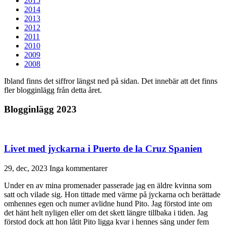
2015
2014
2013
2012
2011
2010
2009
2008
Ibland finns det siffror längst ned på sidan. Det innebär att det finns
fler blogginlägg från detta året.
Blogginlägg 2023
Livet med jyckarna i Puerto de la Cruz Spanien
29, dec, 2023
Inga kommentarer
Under en av mina promenader passerade jag en äldre kvinna som
satt och vilade sig. Hon tittade med värme på jyckarna och berättade
omhennes egen och numer avlidne hund Pito. Jag förstod inte om
det hänt helt nyligen eller om det skett längre tillbaka i tiden. Jag
förstod dock att hon låtit Pito ligga kvar i hennes säng under fem