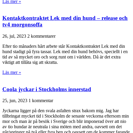
Läs mer »
Kontaktkontraktet Lek med din hund – release och
tv4 morgonsoffa
26, jul, 2023
2 kommentarer
Efter tio månaders hårt arbete står Kontaktkontraktet Lek med din
hund stadigt på fyra tassar. Lek med din hund behövs, speciellt i en
tid av så mycket oro och sorg runt om i världen. Då är det extra
viktigt att tillåta sig att skratta.
Läs mer »
Coola jyckar i Stockholms innerstad
25, jun, 2023
1 kommentar
Jyckarna ligger på den svala asfalten strax bakom mig. Jag har
tillbringat mycket tid i Stockholm de senaste veckorna eftersom min
mor och man är på besök i Sverige och blir imponerad över att nio
av tio hundar är neutrala i sina möten med andra, oavsett om det
går/springer på två eller fyra ben och oavsett om de kommer farande