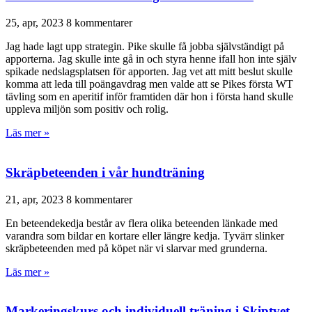
25, apr, 2023
8 kommentarer
Jag hade lagt upp strategin. Pike skulle få jobba självständigt på
apporterna. Jag skulle inte gå in och styra henne ifall hon inte själv
spikade nedslagsplatsen för apporten. Jag vet att mitt beslut skulle
komma att leda till poängavdrag men valde att se Pikes första WT
tävling som en aperitif inför framtiden där hon i första hand skulle
uppleva miljön som positiv och rolig.
Läs mer »
Skräpbeteenden i vår hundträning
21, apr, 2023
8 kommentarer
En beteendekedja består av flera olika beteenden länkade med
varandra som bildar en kortare eller längre kedja. Tyvärr slinker
skräpbeteenden med på köpet när vi slarvar med grunderna.
Läs mer »
Markeringskurs och individuell träning i Skiptvet